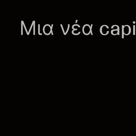
Μ
ι
α
ν
έ
α
c
a
p