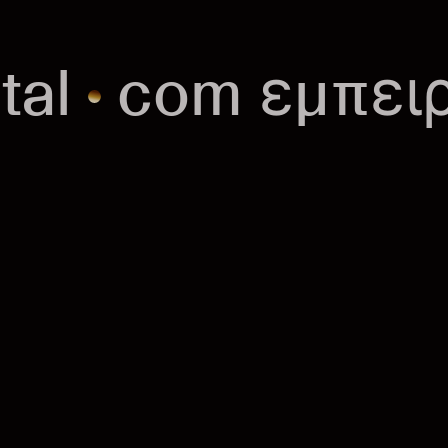
i
t
a
l
c
o
m
ε
μ
π
ε
ι