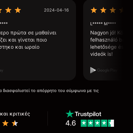
2024-04-16
****
L***** M****
τερο πρώτα σε μαθαίνει
Nagyon jó! Könnyű
ζει και γίνεται ποιο
felhasználó barát
στηκο και ωραίο
lehetősége és, h
videók is!
α διασφαλιστεί το απόρρητο του σύμφωνα με τις
και κριτικές
4.6