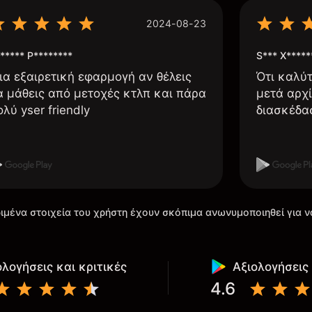
2024-08-23
***** P********
S*** X*****
ια εξαιρετική εφαρμογή αν θέλεις
Ότι καλύ
α μάθεις από μετοχές κτλπ και πάρα
μετά αρχί
ολύ yser friendly
διασκέδα
ιμένα στοιχεία του χρήστη έχουν σκόπιμα ανωνυμοποιηθεί για ν
ολογήσεις και κριτικές
Αξιολογήσεις 
4.6