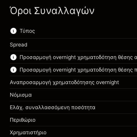
Όροι Συναλλαγών
Τύπος
Spread
Αυτό το χρηματοοικονομικό εργαλείο είναι
Προσαρμογή overnight χρηματοδότηση θέσης 
διαθέσιμο για διαπραγμάτευση μέσω CFDs και
Knock-outs.
Προσαρμογή overnight χρηματοδότηση θέσης
Μάθετε περισσότερα σχετικά με:
Αναπροσαρμογή χρηματοδότησης overnight
CFDs
Νόμισμα
Knock-outs
Ελάχ. συναλλασσόμενη ποσότητα
Περιθώριο. Η επένδυσή
NOK 1,000.00
σας
Περιθώριο
Περιθώριο. Η επένδυσή
NOK 1,000.00
Αναπροσαρμογή
σας
Χρηματιστήριο
χρηματοδότησης κατά