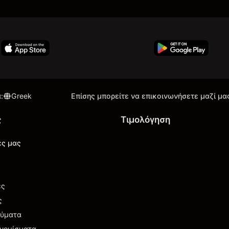
α
:
Greek
Επίσης μπορείτε να επικοινωνήσετε μαζί μα
ς
Τιμολόγηση
ές μας
ές
ς
εύματα
νομίσματα