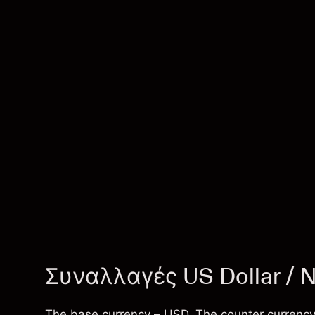
Συναλλαγές US Dollar / 
The base currency – USD. The counter currency