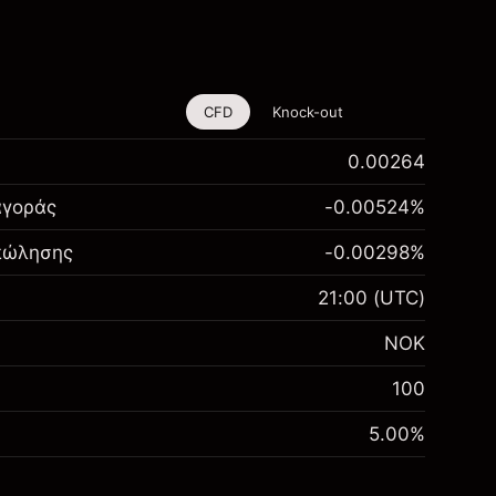
CFD
Knock-out
0.00264
αγοράς
-0.00524
%
 πώλησης
-0.00298
%
21:00
(UTC)
NOK
100
5.00
%