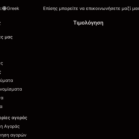
α
:
Greek
Επίσης μπορείτε να επικοινωνήσετε μαζί μα
ς
Τιμολόγηση
ές μας
ές
ς
εύματα
νομίσματα
γα
ια
ρίες αγοράς
η Αγοράς
γηση αγορών