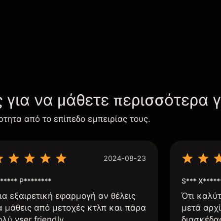
ς για να μάθετε περισσότερα 
ρτητα από το επίπεδο εμπειρίας τους.
2024-08-23
***** P********
S*** X*****
ια εξαιρετική εφαρμογή αν θέλεις
Ότι καλύ
α μάθεις από μετοχές κτλπ και πάρα
μετά αρχί
ολύ yser friendly
διασκέδα