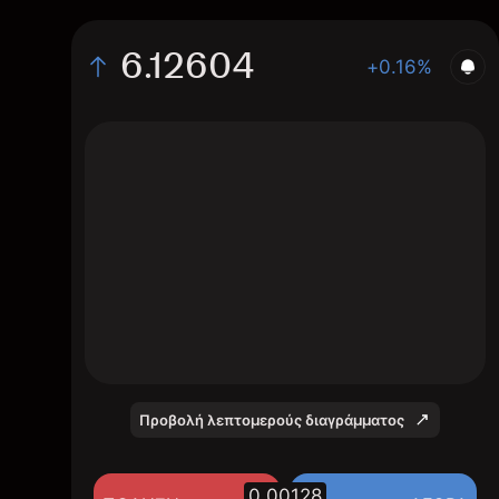
6.12604
+0.16%
The chart displays the SGD/HKD exchange
rate data over the last 1 day, with a current
rate of 6.12604, a high of 6.12446, and a low
of 6.09086.
Προβολή λεπτομερούς διαγράμματος
0.00128