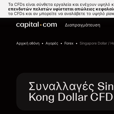
Τα CFDs είναι σύνθετα εργαλεία και ενέχουν υψηλό 
επενδυτών πελατών υφίσταται απώλειες κεφαλαί
τα CFDs και αν μπορείτε να αναλάβετε το υψηλό ρί
Διαπραγμάτευση
Αρχική οθόνη
Αγορές
Forex
Singapore Dollar / H
Συναλλαγές Sing
Kong Dollar CFD