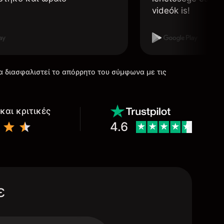
videók is!
α διασφαλιστεί το απόρρητο του σύμφωνα με τις
και κριτικές
4.6
ε