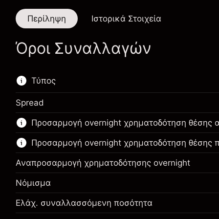
Περίληψη
Ιστορικά Στοιχεία
Όροι Συναλλαγών
Τύπος
Spread
Αυτό το χρηματοοικονομικό εργαλείο είναι
Προσαρμογή overnight χρηματοδότηση θέσης 
διαθέσιμο για διαπραγμάτευση μέσω CFDs και
Knock-outs.
Προσαρμογή overnight χρηματοδότηση θέσης
Μάθετε περισσότερα σχετικά με:
Αναπροσαρμογή χρηματοδότησης overnight
CFDs
Νόμισμα
Knock-outs
Ελάχ. συναλλασσόμενη ποσότητα
Περιθώριο. Η επένδυσή
HK$1,000.00