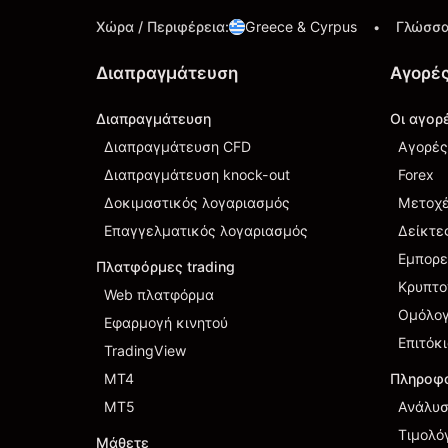
Χώρα / Περιφέρεια
:
Greece & Cyrpus
Γλώσσ
•
Διαπραγμάτευση
Αγορέ
Διαπραγμάτευση
Οι αγορ
Διαπραγμάτευση CFD
Αγορές
Διαπραγμάτευση knock-out
Forex
Δοκιμαστικός λογαριασμός
Μετοχ
Επαγγελματικός λογαριασμός
Δείκτε
Εμπορ
Πλατφόρμες trading
Κρυπτο
Web πλατφόρμα
Ομόλο
Εφαρμογή κινητού
Επιτόκ
TradingView
MT4
Πληροφο
MT5
Ανάλυσ
Τιμολό
Μάθετε