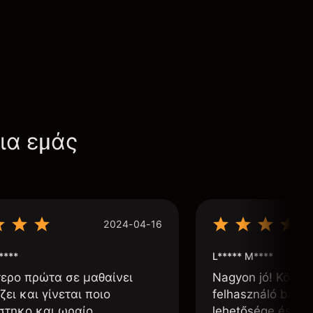
για εμάς
2024-04-16
****
L***** M****
τερο πρώτα σε μαθαίνει
Nagyon jó! Könnyű
ζει και γίνεται ποιο
felhasználó barát
στηκο και ωραίο
lehetősége és, h