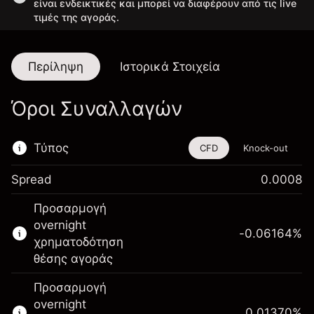
είναι ενδεικτικές και μπορεί να διαφέρουν από τις live
τιμές της αγοράς.
Περίληψη
Ιστορικά Στοιχεία
Όροι Συναλλαγών
Τύπος
CFD
Knock-out
Spread
0.0008
Αυτό το χρηματοοικονομικό εργαλείο είναι
Προσαρμογή
διαθέσιμο για διαπραγμάτευση μέσω CFDs
overnight
και Knock-outs.
-0.06164
%
χρηματοδότηση
Μάθετε περισσότερα σχετικά με:
θέσης αγοράς
CFDs
Προσαρμογή
Knock-outs
overnight
0.01370
%