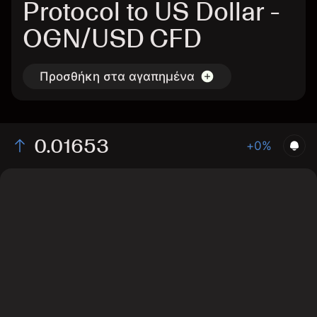
Protocol to US Dollar -
OGN/USD CFD
Προσθήκη στα αγαπημένα
0.01653
+0%
The chart displays the OGN/USD price data over the
last 1 day, with a current rate of 0.01653, a high of
0.01621, and a low of 0.01592.