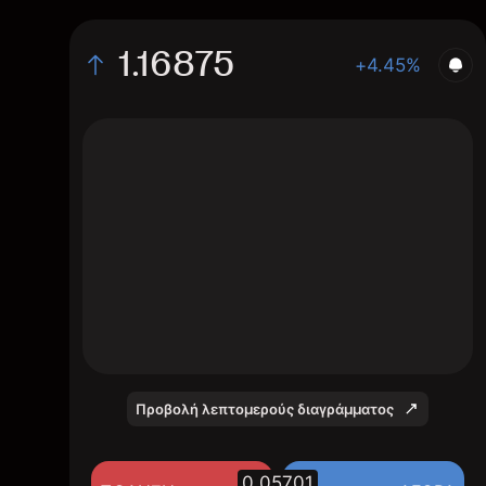
1.16875
+4.45%
The chart displays the MOVR/USD price
data over the last 1 day, with a current rate
of 1.16875, a high of 1.15212, and a low of
1.1377.
Προβολή λεπτομερούς διαγράμματος
0.05701