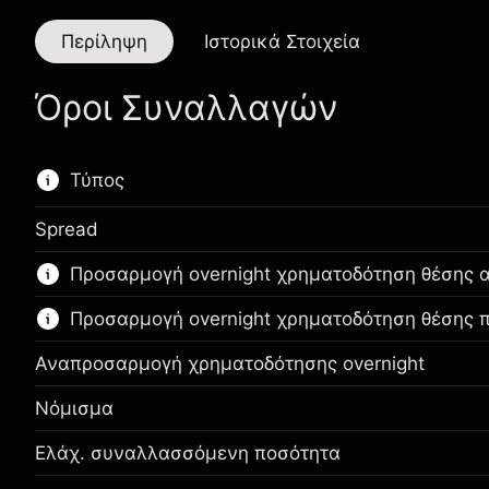
Περίληψη
Ιστορικά Στοιχεία
Όροι Συναλλαγών
Τύπος
Spread
Αυτό το χρηματοοικονομικό εργαλείο είναι
Προσαρμογή overnight χρηματοδότηση θέσης 
διαθέσιμο για διαπραγμάτευση μέσω CFDs και
Knock-outs.
Προσαρμογή overnight χρηματοδότηση θέσης
Μάθετε περισσότερα σχετικά με:
Αναπροσαρμογή χρηματοδότησης overnight
CFDs
Νόμισμα
Knock-outs
Ελάχ. συναλλασσόμενη ποσότητα
Περιθώριο. Η επένδυσή
$1,000.00