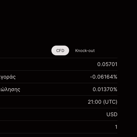
CFD
Knock-out
0.05701
αγοράς
-0.06164
%
 πώλησης
0.01370
%
21:00
(UTC)
USD
1