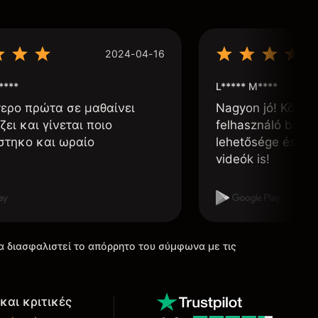
2024-04-16
****
L***** M****
τερο πρώτα σε μαθαίνει
Nagyon jó! Könnyű
ζει και γίνεται ποιο
felhasználó barát
στηκο και ωραίο
lehetősége és, h
videók is!
α διασφαλιστεί το απόρρητο του σύμφωνα με τις
και κριτικές