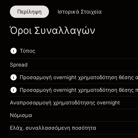
Περίληψη
Ιστορικά Στοιχεία
Όροι Συναλλαγών
Τύπος
Spread
Αυτό το χρηματοοικονομικό εργαλείο είναι
Προσαρμογή overnight χρηματοδότηση θέσης 
διαθέσιμο για διαπραγμάτευση μέσω CFDs και
Knock-outs.
Προσαρμογή overnight χρηματοδότηση θέσης
Μάθετε περισσότερα σχετικά με:
Αναπροσαρμογή χρηματοδότησης overnight
CFDs
Νόμισμα
Knock-outs
Ελάχ. συναλλασσόμενη ποσότητα
Περιθώριο. Η επένδυσή
$1,000.00