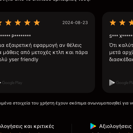
2024-08-23
***** P********
S*** X*****
ια εξαιρετική εφαρμογή αν θέλεις
Ότι καλύ
α μάθεις από μετοχές κτλπ και πάρα
μετά αρχί
ολύ yser friendly
διασκέδα
ιμένα στοιχεία του χρήστη έχουν σκόπιμα ανωνυμοποιηθεί για ν
ολογήσεις και κριτικές
Αξιολογήσεις 