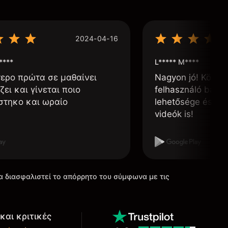
2024-04-16
****
L***** M****
τερο πρώτα σε μαθαίνει
Nagyon jó! Könnyű
ζει και γίνεται ποιο
felhasználó barát
στηκο και ωραίο
lehetősége és, h
videók is!
α διασφαλιστεί το απόρρητο του σύμφωνα με τις
και κριτικές