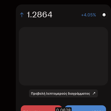
1.2864
+4.05%
The chart displays the MLN/USD price data
over the last 1 day, with a current rate of
1.2864, a high of 1.2849, and a low of
1.2349.
Προβολή λεπτομερούς διαγράμματος
0.0628