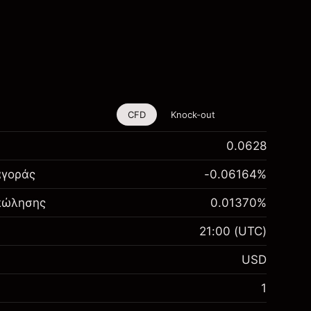
CFD
Knock-out
0.0628
αγοράς
-0.06164
%
 πώλησης
0.01370
%
21:00
(UTC)
USD
1