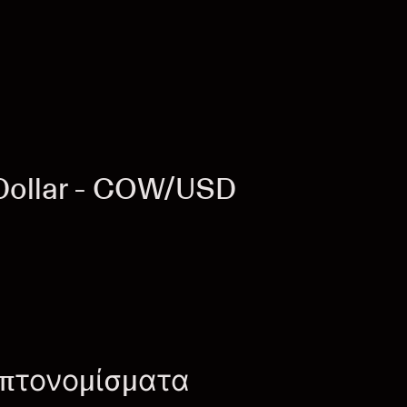
ollar - COW/USD
υπτονομίσματα