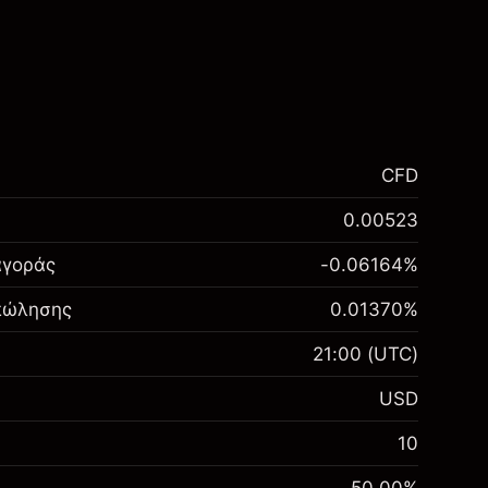
CFD
0.00523
αγοράς
-0.06164
%
 πώλησης
0.01370
%
21:00
(UTC)
USD
10