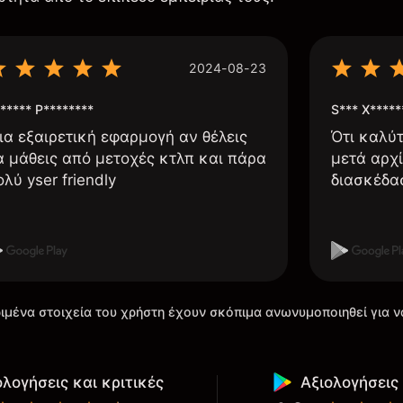
2024-08-23
***** P********
S*** X*****
ια εξαιρετική εφαρμογή αν θέλεις
Ότι καλύ
α μάθεις από μετοχές κτλπ και πάρα
μετά αρχί
ολύ yser friendly
διασκέδα
ιμένα στοιχεία του χρήστη έχουν σκόπιμα ανωνυμοποιηθεί για ν
ολογήσεις και κριτικές
Αξιολογήσεις 