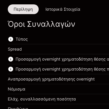
Περίληψη
Ιστορικά Στοιχεία
Όροι Συναλλαγών
Τύπος
Spread
Αυτή η χρηματοπιστωτική αγορά είναι
Προσαρμογή overnight χρηματοδότηση θέσης 
διαθέσιμη για διαπραγμάτευση CFD.
Προσαρμογή overnight χρηματοδότηση θέσης
Μάθετε περισσότερα σχετικά με:
CFDs
Αναπροσαρμογή χρηματοδότησης overnight
Νόμισμα
Ελάχ. συναλλασσόμενη ποσότητα
Περιθώριο. Η επένδυσή
$1,000.00
σας