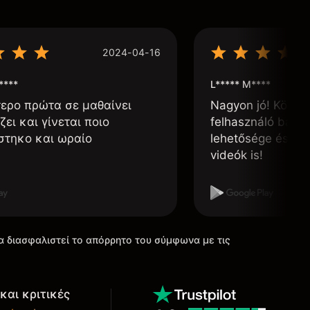
2024-04-16
****
L***** M****
τερο πρώτα σε μαθαίνει
Nagyon jó! Könnyű
ζει και γίνεται ποιο
felhasználó barát
στηκο και ωραίο
lehetősége és, h
videók is!
α διασφαλιστεί το απόρρητο του σύμφωνα με τις
και κριτικές