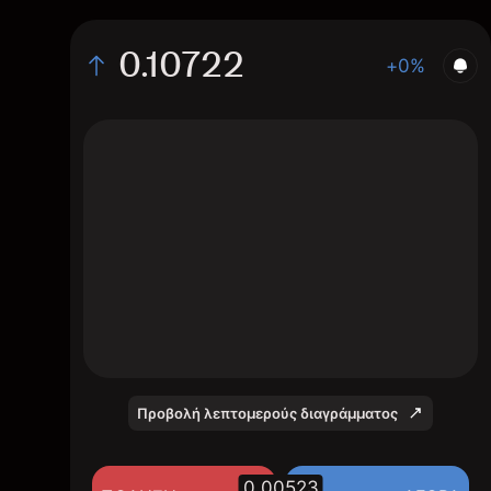
0.10722
+0%
The chart displays the COW/USD price data
over the last 1 day, with a current rate of
0.10722, a high of 0.11, and a low of
0.10389.
Προβολή λεπτομερούς διαγράμματος
0.00523