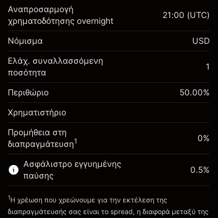
Αναπροσαρμογή
21:00
(UTC)
χρηματοδότησης overnight
Περιθώριο. Η επένδυσή
$1,000.00
Νόμισμα
USD
σας
Αναπροσαρμογή
Ελάχ. συναλλασσόμενη
1
-0.061644
χρηματοδότησης κατά
ποσότητα
Περιθώριο. Η επένδυσή
$1,000.00
%
τη διάρκεια της νύχτας
σας
(-$1.23)
Χρεώσεις από την πλήρη αξία
Περιθώριο
50.00
%
Αναπροσαρμογή
της θέσης
0.013699
Χρηματιστήριο
χρηματοδότησης κατά
Μέγεθος διαπραγμάτευσης με μόχλευση
%
τη διάρκεια της νύχτας
~
$2,000.00
Προμήθεια στη
($0.27)
Χρεώσεις από την πλήρη αξία
0%
Χρήματα από μόχλευση ~
$1,000.00
1
διαπραγμάτευση
της θέσης
Μέγεθος διαπραγμάτευσης με μόχλευση
Ασφάλιστρο εγγυημένης
Πηγαίνετε στην πλατφόρμα
0.5
%
~
$2,000.00
παύσης
Χρήματα από μόχλευση ~
$1,000.00
1
Η χρέωση που χρεώνουμε για την εκτέλεση της
διαπραγμάτευσής σας είναι το spread, η διαφορά μεταξύ της
Πηγαίνετε στην πλατφόρμα