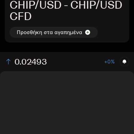
CHIP/USD - CHIP/USD
CFD
Προσθήκη στα αγαπημένα
0.02493
+0%
The chart displays the CHIP/USD price data over the
last 1 day, with a current rate of 0.02493, a high of
0.02492, and a low of 0.02435.