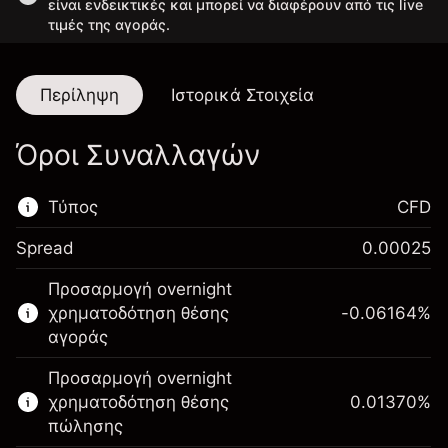
είναι ενδεικτικές και μπορεί να διαφέρουν από τις live
τιμές της αγοράς.
Περίληψη
Ιστορικά Στοιχεία
Όροι Συναλλαγών
Τύπος
CFD
Spread
0.00025
Αυτή η χρηματοπιστωτική αγορά είναι
Προσαρμογή overnight
διαθέσιμη για διαπραγμάτευση CFD.
χρηματοδότηση θέσης
-0.06164
%
Μάθετε περισσότερα σχετικά με:
αγοράς
CFDs
Προσαρμογή overnight
χρηματοδότηση θέσης
0.01370
%
πώλησης