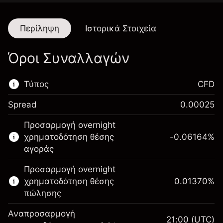
Περίληψη
Ιστορικά Στοιχεία
Όροι Συναλλαγών
Τύπος
CFD
Spread
0.00025
Αυτή η χρηματοπιστωτική αγορά είναι
Προσαρμογή overnight
διαθέσιμη για διαπραγμάτευση CFD.
χρηματοδότηση θέσης
-0.06164
%
Μάθετε περισσότερα σχετικά με:
αγοράς
CFDs
Προσαρμογή overnight
χρηματοδότηση θέσης
0.01370
%
πώλησης
Αναπροσαρμογή
21:00
(UTC)