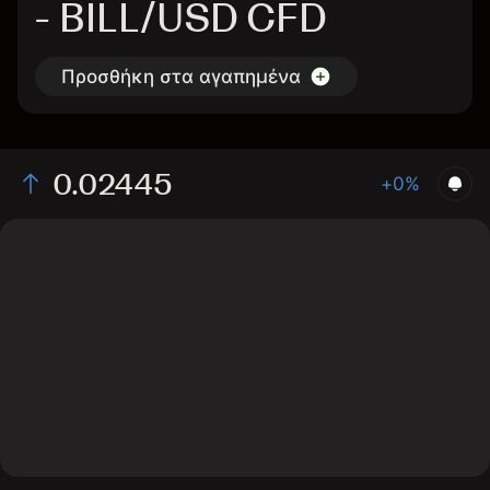
- BILL/USD CFD
Προσθήκη στα αγαπημένα
0.02445
+0%
The chart displays the BILL/USD price data over the
last 1 day, with a current rate of 0.02445, a high of
0.02473, and a low of 0.02355.