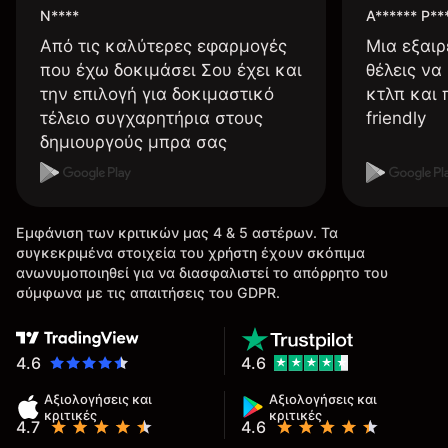
N****
A****** P**
Από τις καλύτερες εφαρμογές
Μια εξαιρ
που έχω δοκιμάσει Σου έχει και
θέλεις να
την επιλογή για δοκιμαστικό
κτλπ και 
τέλειο συγχαρητήρια στους
friendly
δημιουργούς μπρα σας
Εμφάνιση των κριτικών μας 4 & 5 αστέρων. Τα
συγκεκριμένα στοιχεία του χρήστη έχουν σκόπιμα
ανωνυμοποιηθεί για να διασφαλιστεί το απόρρητο του
σύμφωνα με τις απαιτήσεις του GDPR.
4.6
4.6
Αξιολογήσεις και
Αξιολογήσεις και
κριτικές
κριτικές
4.7
4.6