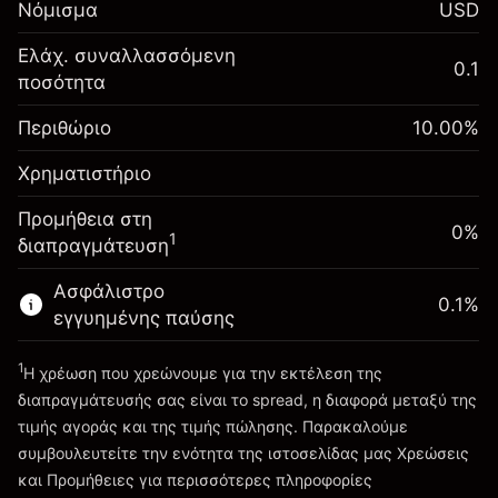
Νόμισμα
USD
-0.01096
χρηματοδότησης κατά
%
τη διάρκεια της νύχτας
Ελάχ. συναλλασσόμενη
Περιθώριο. Η επένδυσή
0.1
$1,000.00
(-$1.10)
Χρεώσεις από την πλήρη αξία
ποσότητα
σας
της θέσης
Αναπροσαρμογή
Περιθώριο
Μέγεθος διαπραγμάτευσης με μόχλευση
10.00
%
-0.01096
χρηματοδότησης κατά
~
$10,000.00
%
Χρηματιστήριο
τη διάρκεια της νύχτας
Χρήματα από μόχλευση ~
$9,000.00
(-$1.10)
Χρεώσεις από την πλήρη αξία
Προμήθεια στη
της θέσης
0%
1
διαπραγμάτευση
Πηγαίνετε στην πλατφόρμα
Μέγεθος διαπραγμάτευσης με μόχλευση
~
$10,000.00
Ασφάλιστρο
0.1
%
Χρήματα από μόχλευση ~
$9,000.00
εγγυημένης παύσης
1
Η χρέωση που χρεώνουμε για την εκτέλεση της
Πηγαίνετε στην πλατφόρμα
διαπραγμάτευσής σας είναι το spread, η διαφορά μεταξύ της
τιμής αγοράς και της τιμής πώλησης. Παρακαλούμε
συμβουλευτείτε την ενότητα της ιστοσελίδας μας
Χρεώσεις
Χρεώσεις και Τέλη
και Προμήθειες
για περισσότερες πληροφορίες