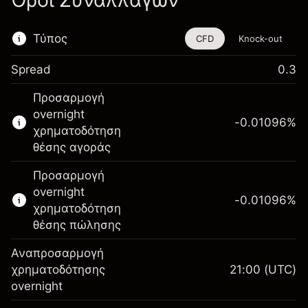
Όροι Συναλλαγών
Τύπος
CFD
Knock-out
Spread
0.3
Αυτό το χρηματοοικονομικό εργαλείο είναι
Προσαρμογή
διαθέσιμο για διαπραγμάτευση μέσω CFDs
overnight
και Knock-outs.
-0.01096
%
χρηματοδότηση
Μάθετε περισσότερα σχετικά με:
θέσης αγοράς
CFDs
Προσαρμογή
Knock-outs
overnight
-0.01096
%
χρηματοδότηση
θέσης πώλησης
Αναπροσαρμογή
Περιθώριο. Η επένδυσή
χρηματοδότησης
21:00
(UTC)
$1,000.00
σας
overnight
Αναπροσαρμογή