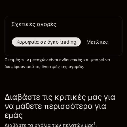
επίπεδα που δεν είχαν παρατηρηθεί
προηγουμένως στα μεγάλα χρηματιστήρια.
Σχετικές αγορές
Κορυφαία σε όγκο trading
Μετώπες
Μεγ
Οι τιμές των μετοχών είναι ενδεικτικές και μπορεί να
διαφέρουν από τις live τιμές της αγοράς.
Διαβάστε τις κριτικές μας για
να μάθετε περισσότερα για
εμάς
1
Διαβάστε τα σχόλια των πελατών μας
,