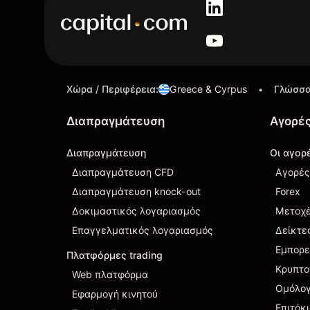
Χώρα / Περιφέρεια
:
Greece & Cyrpus
Γλώσσ
•
Διαπραγμάτευση
Αγορέ
Διαπραγμάτευση
Οι αγορ
Διαπραγμάτευση CFD
Αγορές
Διαπραγμάτευση knock-out
Forex
Δοκιμαστικός λογαριασμός
Μετοχ
Επαγγελματικός λογαριασμός
Δείκτε
Εμπορ
Πλατφόρμες trading
Κρυπτο
Web πλατφόρμα
Ομόλο
Εφαρμογή κινητού
Επιτόκ