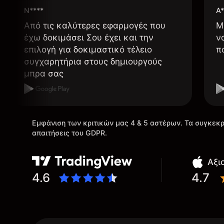
N****
A*
Από τις καλύτερες εφαρμογές που
Μ
έχω δοκιμάσει Σου έχει και την
ν
επιλογή για δοκιμαστικό τέλειο
π
συγχαρητήρια στους δημιουργούς
μπρα σας
Εμφάνιση των κριτικών μας 4 & 5 αστέρων. Τα συγκεκρ
απαιτήσεις του GDPR.
Αξι
4.6
4.7