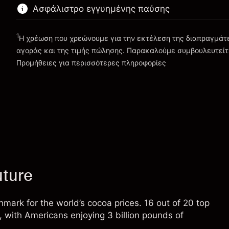
%
διάρκεια της νύχτας
της θέσης
Ασφάλιστρο εγγυημένης παύσης
(-$1.10)
Χρεώσεις από την πλήρη αξία
Μέγεθος διαπραγμάτευσης με μόχλευση
της θέσης
~
$10,000.00
1
Η χρέωση που χρεώνουμε για την εκτέλεση της διαπραγμάτευ
Μέγεθος διαπραγμάτευσης με μόχλευση
Χρήματα από μόχλευση ~
$9,000.00
αγοράς και της τιμής πώλησης. Παρακαλούμε συμβουλευτείτ
~
$10,000.00
Προμήθειες
για περισσότερες πληροφορίες
Χρήματα από μόχλευση ~
$9,000.00
Πηγαίνετε στην πλατφόρμα
Χρεώσεις και Τέλη
Πηγαίνετε στην πλατφόρμα
ture
mark for the world’s cocoa prices. 16 out of 20 top
 with Americans enjoying 3 billion pounds of