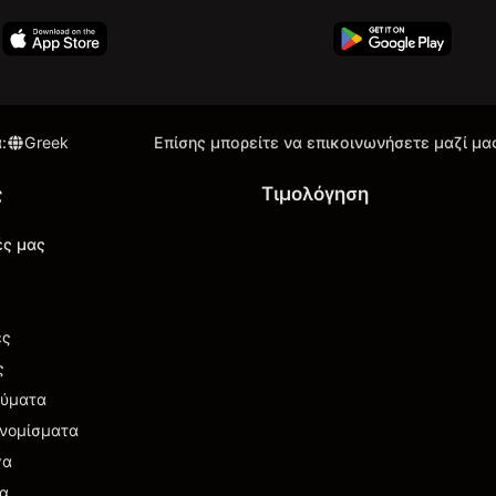
α
:
Greek
Επίσης μπορείτε να επικοινωνήσετε μαζί μα
ς
Τιμολόγηση
ές μας
ές
ς
εύματα
νομίσματα
γα
ια