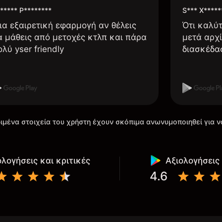
***** P********
S*** X*****
ια εξαιρετική εφαρμογή αν θέλεις
Ότι καλύ
α μάθεις από μετοχές κτλπ και πάρα
μετά αρχί
ολύ yser friendly
διασκέδα
ιμένα στοιχεία του χρήστη έχουν σκόπιμα ανωνυμοποιηθεί για ν
ολογήσεις και κριτικές
Αξιολογήσεις 
4.6