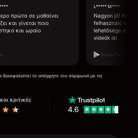
****
L***** M****
τερο πρώτα σε μαθαίνει
Nagyon jó! Könnyű
ζει και γίνεται ποιο
felhasználó barát
στηκο και ωραίο
lehetősége és, h
videók is!
α διασφαλιστεί το απόρρητο του σύμφωνα με τις
και κριτικές
4.6