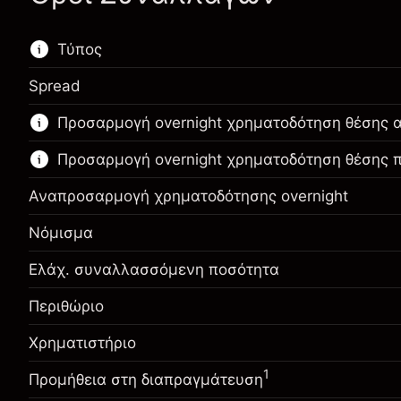
Τύπος
Spread
Αυτή η χρηματοπιστωτική αγορά είναι
Προσαρμογή overnight χρηματοδότηση θέσης 
διαθέσιμη για διαπραγμάτευση CFD.
Προσαρμογή overnight χρηματοδότηση θέσης
Μάθετε περισσότερα σχετικά με:
CFDs
Αναπροσαρμογή χρηματοδότησης overnight
Νόμισμα
Ελάχ. συναλλασσόμενη ποσότητα
Περιθώριο. Η επένδυσή
$1,000.00
σας
Περιθώριο
Περιθώριο. Η επένδυσή
$1,000.00
Αναπροσαρμογή
σας
Χρηματιστήριο
-0.01096
χρηματοδότησης κατά τη
Αναπροσαρμογή
%
διάρκεια της νύχτας
1
Προμήθεια στη διαπραγμάτευση
-0.01096
χρηματοδότησης κατά τη
(-$1.10)
Χρεώσεις από την πλήρη αξία