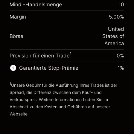
Mind.-Handelsmenge
10
Anpassung der
-0.021596
Übernachtfinanzierung
%
Margin
5.00
%
Gebühren aus fremdfinanzierten
Margin. Ihre Investition
$1,000.00
(-$4.32)
Positionswert
United
Anpassung der
Positionsgröße mit Hebelwirkung
-0.000626
Börse
States of
Übernachtfinanzierung
~
$20,000.00
%
America
Gebühren aus fremdfinanzierten
Geld aus Hebelwirkung ~ $
$19,000.00
(-$0.13)
Positionswert
1
Provision für einen Trade
0%
Positionsgröße mit Hebelwirkung
Zur Plattform
~
$20,000.00
Garantierte Stop-Prämie
1
%
Geld aus Hebelwirkung ~ $
$19,000.00
1
Unsere Gebühr für die Ausführung Ihres Trades ist der
Spread, die Differenz zwischen dem Kauf- und
Zur Plattform
Verkaufspreis. Weitere Informationen finden Sie im
Abschnitt zu den
Kosten und Gebühren
auf unserer
Kosten und Gebühren
Webseite