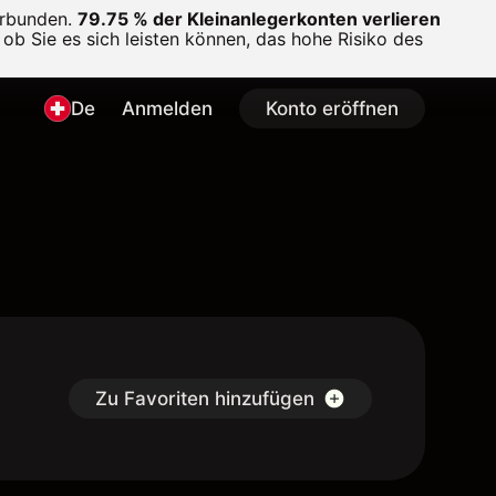
erbunden.
79.75 % der Kleinanlegerkonten verlieren
ob Sie es sich leisten können, das hohe Risiko des
De
Anmelden
Konto eröffnen
Zu Favoriten hinzufügen