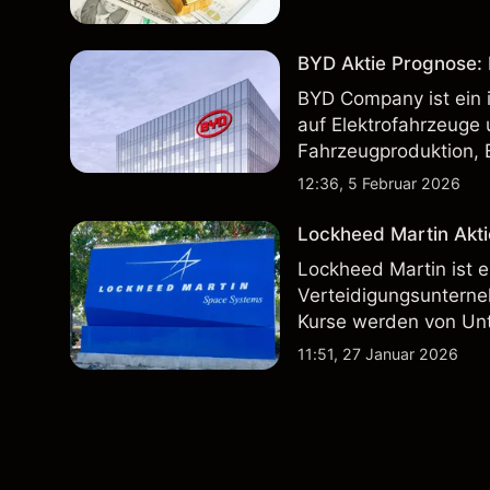
BYD Aktie Prognose: K
BYD Company ist ein i
auf Elektrofahrzeuge 
Fahrzeugproduktion, 
inländischen und inte
12:36, 5 Februar 2026
Lockheed Martin Akti
Lockheed Martin ist 
Verteidigungsunterne
Kurse werden von Un
Vertragsaktivitäten 
11:51, 27 Januar 2026
beeinflusst.