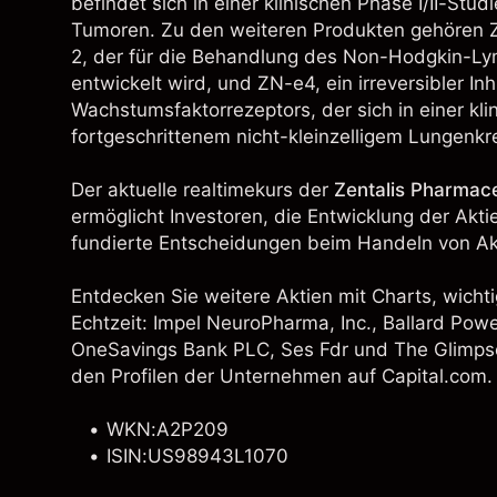
befindet sich in einer klinischen Phase I/II-Stu
Tumoren. Zu den weiteren Produkten gehören ZN
2, der für die Behandlung des Non-Hodgkin-L
entwickelt wird, und ZN-e4, ein irreversibler In
Wachstumsfaktorrezeptors, der sich in einer kli
fortgeschrittenem nicht-kleinzelligem Lungenkr
Der aktuelle realtimekurs der
Zentalis Pharmace
ermöglicht Investoren, die Entwicklung der Akt
fundierte Entscheidungen beim Handeln von Akt
Entdecken Sie weitere Aktien mit Charts, wichti
Echtzeit: Impel NeuroPharma, Inc.,
Ballard Powe
OneSavings Bank PLC
,
Ses Fdr
und The Glimpse 
den Profilen der Unternehmen auf Capital.com.
WKN:A2P209
ISIN:US98943L1070