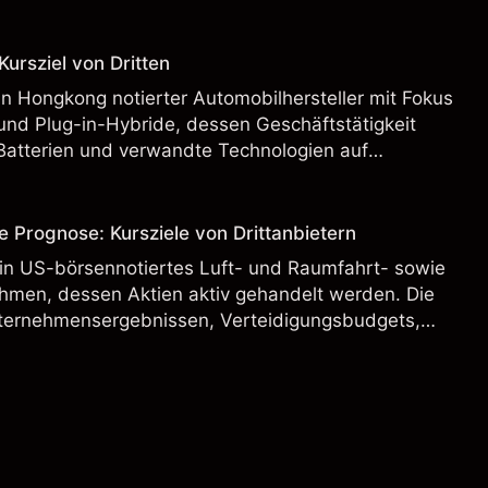
ursziel von Dritten
n Hongkong notierter Automobilhersteller mit Fokus
und Plug-in-Hybride, dessen Geschäftstätigkeit
Batterien und verwandte Technologien auf
rnationalen Märkten umfasst.
e Prognose: Kursziele von Drittanbietern
ein US-börsennotiertes Luft- und Raumfahrt- sowie
hmen, dessen Aktien aktiv gehandelt werden. Die
ternehmensergebnissen, Verteidigungsbudgets,
und den allgemeinen Aktienmärktbedingungen