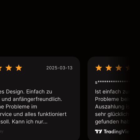
2025-03-13
s****************
es Design. Einfach zu
Ist einfach zum b
 und anfängerfreundlich.
Probleme beim Ei
ne Probleme im
Auszahlung ist ei
vice und alles funktioniert
sehr glücklich das
soll. Kann ich nur
gefunden habe. I
fehlen.
weiter meine Freu