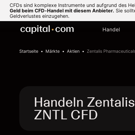
CFDs sind komplexe Instrumente und aufgrund des Heb
Geld beim CFD-Handel mit diesem Anbieter.
Sie soll
Geldverlustes einzugehen.
Handel
Startseite
Märkte
Aktien
Zentalis Pharmaceutical
Handeln Zentalis
ZNTL CFD