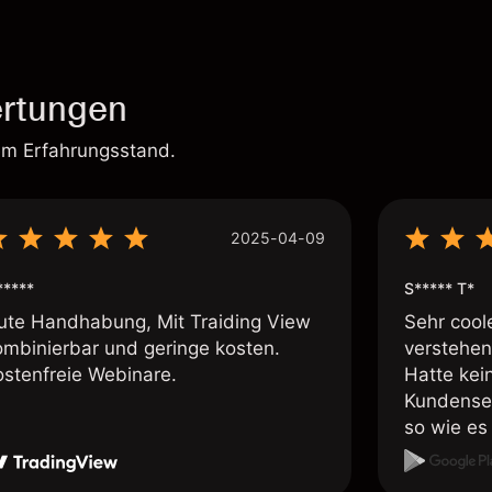
rtungen
em Erfahrungsstand.
2025-04-09
*****
S***** T*
ute Handhabung, Mit Traiding View
Sehr cool
ombinierbar und geringe kosten.
verstehen
ostenfreie Webinare.
Hatte kei
Kundenser
so wie es 
weiteremp