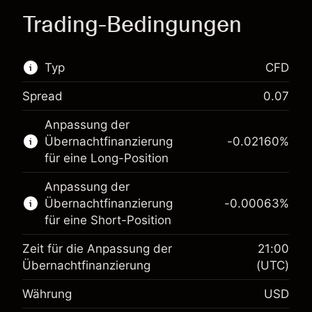
Trading-Bedingungen
Typ
CFD
Spread
0.07
Dieser Finanzmarkt steht für das CFD-Trading
Anpassung der
zur Verfügung.
Übernachtfinanzierung
-0.02160
%
Erfahren Sie mehr über:
für eine Long-Position
CFDs
Anpassung der
Übernachtfinanzierung
-0.00063
%
für eine Short-Position
Zeit für die Anpassung der
21:00
Übernachtfinanzierung
(UTC)
Währung
USD
Margin. Ihre Investition
$1,000.00