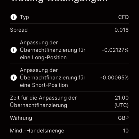
Typ
CFD
Spread
0.016
Dieser Finanzmarkt steht für das CFD-Trading
Anpassung der
zur Verfügung.
Übernachtfinanzierung für
-0.02127
%
Erfahren Sie mehr über:
eine Long-Position
CFDs
Anpassung der
Übernachtfinanzierung für
-0.00065
%
eine Short-Position
Zeit für die Anpassung der
21:00
Übernachtfinanzierung
(UTC)
Währung
GBP
Margin. Ihre Investition
£1,000.00
Mind.-Handelsmenge
10
Anpassung der
-0.021271
Übernachtfinanzierung