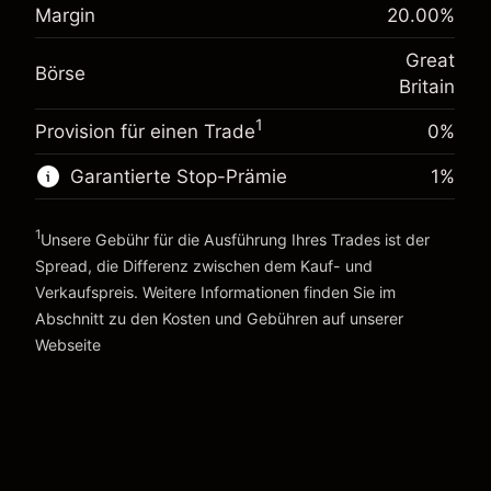
%
Margin
20.00
%
Gebühren aus fremdfinanzierten
Margin. Ihre Investition
£1,000.00
(-£1.06)
Positionswert
Great
Anpassung der
Börse
Positionsgröße mit Hebelwirkung ~
£5,000.00
-0.000647
Britain
Übernachtfinanzierung
Geld aus Hebelwirkung ~ $
£4,000.00
%
Gebühren aus fremdfinanzierten
1
Provision für einen Trade
(-£0.03)
0%
Positionswert
Zur Plattform
Positionsgröße mit Hebelwirkung ~
£5,000.00
Garantierte Stop-Prämie
1
%
Geld aus Hebelwirkung ~ $
£4,000.00
1
Unsere Gebühr für die Ausführung Ihres Trades ist der
Spread, die Differenz zwischen dem Kauf- und
Zur Plattform
Verkaufspreis. Weitere Informationen finden Sie im
Abschnitt zu den
Kosten und Gebühren
auf unserer
Kosten und Gebühren
Webseite