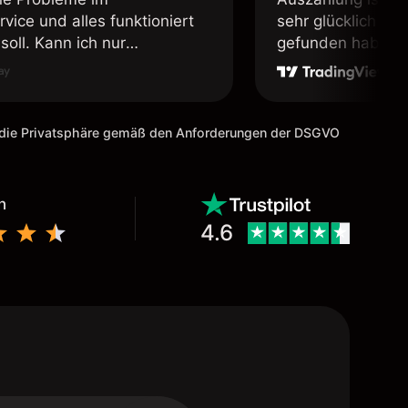
vice und alles funktioniert
sehr glücklich das
soll. Kann ich nur
gefunden habe. I
fehlen.
weiter meine Freu
m die Privatsphäre gemäß den Anforderungen der DSGVO
n
4.6