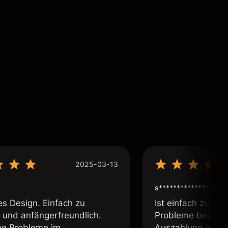
2025-03-13
s****************
es Design. Einfach zu
Ist einfach zum b
 und anfängerfreundlich.
Probleme beim Ei
ne Probleme im
Auszahlung ist ei