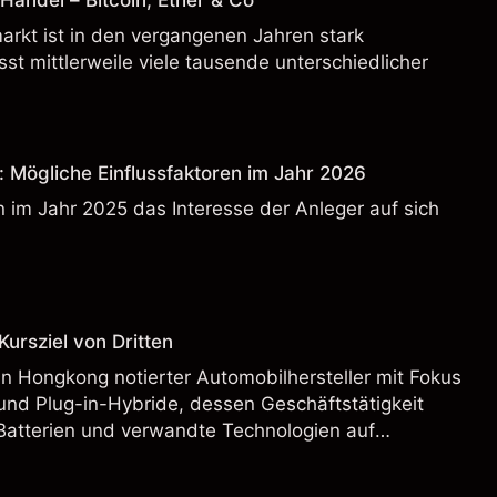
andel – Bitcoin, Ether & Co
rkt ist in den vergangenen Jahren stark
t mittlerweile viele tausende unterschiedlicher
: Mögliche Einflussfaktoren im Jahr 2026
 im Jahr 2025 das Interesse der Anleger auf sich
ursziel von Dritten
n Hongkong notierter Automobilhersteller mit Fokus
und Plug-in-Hybride, dessen Geschäftstätigkeit
Batterien und verwandte Technologien auf
rnationalen Märkten umfasst.