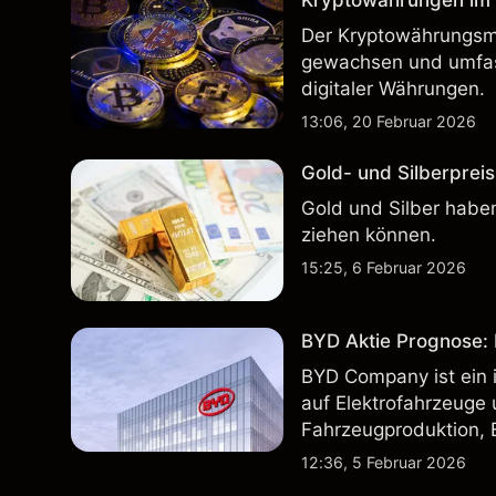
Kryptowährungen im H
Der Kryptowährungsma
gewachsen und umfass
digitaler Währungen.
13:06, 20 Februar 2026
Gold- und Silberpreis
Gold und Silber haben
ziehen können.
15:25, 6 Februar 2026
BYD Aktie Prognose: K
BYD Company ist ein i
auf Elektrofahrzeuge 
Fahrzeugproduktion, 
inländischen und inte
12:36, 5 Februar 2026