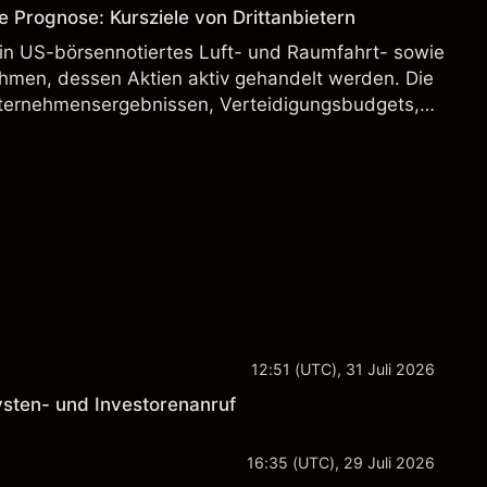
e Prognose: Kursziele von Drittanbietern
ein US-börsennotiertes Luft- und Raumfahrt- sowie
hmen, dessen Aktien aktiv gehandelt werden. Die
ternehmensergebnissen, Verteidigungsbudgets,
und den allgemeinen Aktienmärktbedingungen
12:51 (UTC), 31 Juli 2026
lysten- und Investorenanruf
16:35 (UTC), 29 Juli 2026