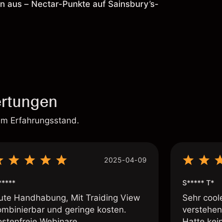
n aus – Nectar-Punkte auf Sainsbury’s-
rtungen
em Erfahrungsstand.
2025-04-09
*****
S***** T*
ute Handhabung, Mit Traiding View
Sehr cool
ombinierbar und geringe kosten.
verstehen
ostenfreie Webinare.
Hatte kei