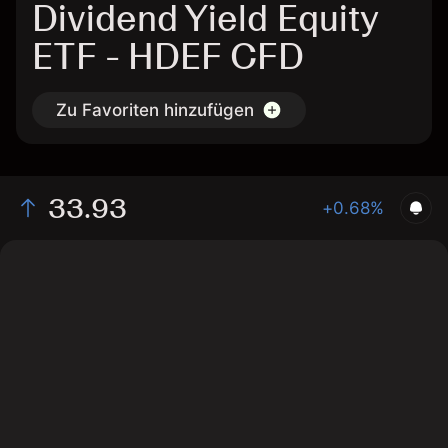
Dividend Yield Equity
ETF - HDEF CFD
Zu Favoriten hinzufügen
33.93
+0.68%
The chart shows the HDEF stock price data over the
last 1 day, with a current price of 33.93, a high of
33.87, and a low of 33.7.