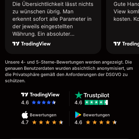
Die Übersichtlichkeit lässt nichts
Gute Hand
zu wünschen übrig. Man
View komb
erkennt sofort alle Parameter in
kosten. K
der jeweils eingestellten
Währung. Ein absoluter
Pluspunkt an dieser Stelle.
Unsere 4- und 5-Sterne-Bewertungen werden angezeigt. Die
genauen Benutzerdaten wurden absichtlich anonymisiert, um
die Privatsphäre gemäß den Anforderungen der DSGVO zu
schützen.
4.6
4.6
Bewertungen
Bewertungen
4.7
4.6