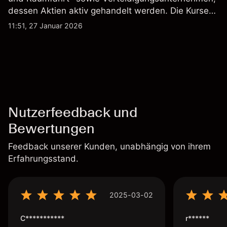
dessen Aktien aktiv gehandelt werden. Die Kurse
werden von Unternehmensergebnissen,
11:51, 27 Januar 2026
Verteidigungsbudgets, Vertragsaktivitäten und den
allgemeinen Aktienmärktbedingungen beeinflusst.
Nutzerfeedback und
Bewertungen
Feedback unserer Kunden, unabhängig von ihrem
Erfahrungsstand.
2025-03-02
C***********
r******