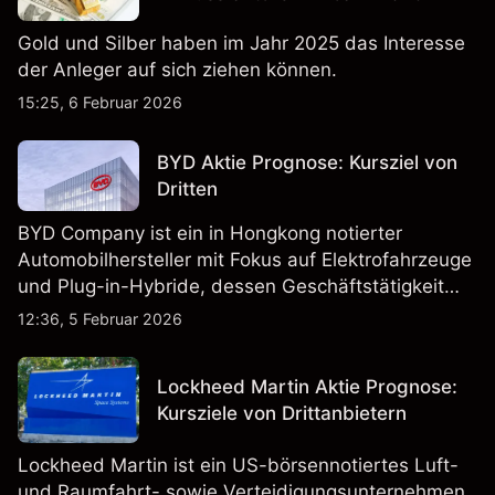
Gold und Silber haben im Jahr 2025 das Interesse
der Anleger auf sich ziehen können.
15:25, 6 Februar 2026
BYD Aktie Prognose: Kursziel von
Dritten
BYD Company ist ein in Hongkong notierter
Automobilhersteller mit Fokus auf Elektrofahrzeuge
und Plug-in-Hybride, dessen Geschäftstätigkeit
Fahrzeugproduktion, Batterien und verwandte
12:36, 5 Februar 2026
Technologien auf inländischen und internationalen
Märkten umfasst.
Lockheed Martin Aktie Prognose:
Kursziele von Drittanbietern
Lockheed Martin ist ein US-börsennotiertes Luft-
und Raumfahrt- sowie Verteidigungsunternehmen,