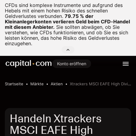
CFDs sind komplexe Instrumente und aufgrund des
Hebels mit einem hohen Risiko des schnellen
Geldverlustes verbunden.
79.75 % der
Kleinanlegerkonten verlieren Geld beim CFD-Handel
mit diesem Anbieter.
Sie sollten abwägen, ob Sie
verstehen, wie CFDs funktionieren, und ob Sie es sich
leisten können, das hohe Risiko des Geldverlustes
einzugehen.
Konto eröffnen
Startseite
Märkte
Aktien
Xtrackers MSCI EAFE High Dividend Yield Equity ETF
Handeln Xtrackers
MSCI EAFE High