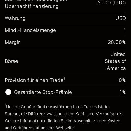
21:00
(UTC)
Übernachtfinanzierung
Margin. Ihre Investition
$1,000.00
Währung
USD
Anpassung der
-0.021596
Übernachtfinanzierung
Mind.-Handelsmenge
1
%
Gebühren aus
Margin. Ihre Investition
$1,000.00
fremdfinanzierten
(-$1.08)
Margin
20.00
%
Positionswert
Anpassung der
-0.000626
Übernachtfinanzierung
United
Positionsgröße mit Hebelwirkung
%
Gebühren aus
Börse
States of
~
$5,000.00
fremdfinanzierten
(-$0.03)
America
Geld aus Hebelwirkung ~ $
$4,000.00
Positionswert
1
Provision für einen Trade
0%
Positionsgröße mit Hebelwirkung
Zur Plattform
~
$5,000.00
Garantierte Stop-Prämie
1
%
Geld aus Hebelwirkung ~ $
$4,000.00
1
Unsere Gebühr für die Ausführung Ihres Trades ist der
Zur Plattform
Spread, die Differenz zwischen dem Kauf- und Verkaufspreis.
Weitere Informationen finden Sie im Abschnitt zu den
Kosten
und Gebühren
auf unserer Webseite