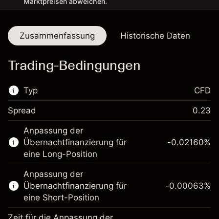
Marktpreisen abweichen.
Zusammenfassung
Historische Daten
Trading-Bedingungen
Typ
CFD
Spread
0.23
Dieser Finanzmarkt steht für das CFD-
Anpassung der
Trading zur Verfügung.
Übernachtfinanzierung für
-0.02160
%
Erfahren Sie mehr über:
eine Long-Position
CFDs
Anpassung der
Übernachtfinanzierung für
-0.00063
%
eine Short-Position
Zeit für die Anpassung der