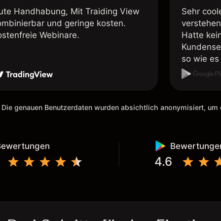
ute Handhabung, Mit Traiding View
Sehr cool
ombinierbar und geringe kosten.
verstehen
ostenfreie Webinare.
Hatte kei
Kundenser
so wie es 
weiteremp
 Die genauen Benutzerdaten wurden absichtlich anonymisiert, u
Bewertungen
Bewertunge
4.6