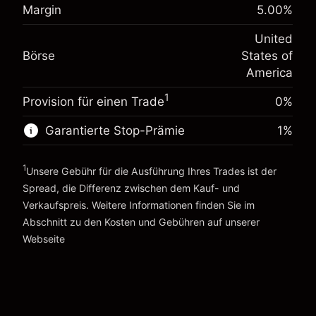
%
Margin
5.00
%
Gebühren aus fremdfinanzierten
Margin. Ihre Investition
$1,000.00
(-$4.31)
Positionswert
United
Anpassung der
Positionsgröße mit Hebelwirkung
-0.000654
Börse
States of
Übernachtfinanzierung
~
$20,000.00
%
America
Gebühren aus fremdfinanzierten
Geld aus Hebelwirkung ~ $
$19,000.00
(-$0.13)
Positionswert
1
Provision für einen Trade
0%
Positionsgröße mit Hebelwirkung
Zur Plattform
~
$20,000.00
Garantierte Stop-Prämie
1
%
Geld aus Hebelwirkung ~ $
$19,000.00
1
Unsere Gebühr für die Ausführung Ihres Trades ist der
Spread, die Differenz zwischen dem Kauf- und
Zur Plattform
Verkaufspreis. Weitere Informationen finden Sie im
Abschnitt zu den
Kosten und Gebühren
auf unserer
Kosten und Gebühren
Webseite