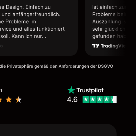
es Design. Einfach zu
Ist einfach zum b
 und anfängerfreundlich.
Probleme beim Ei
ne Probleme im
Auszahlung ist ei
vice und alles funktioniert
sehr glücklich das
soll. Kann ich nur
gefunden habe. I
fehlen.
weiter meine Freu
m die Privatsphäre gemäß den Anforderungen der DSGVO
n
4.6