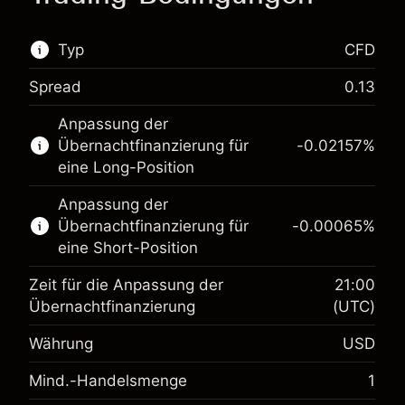
Typ
CFD
Spread
0.13
Dieser Finanzmarkt steht für das CFD-Trading
Anpassung der
zur Verfügung.
Übernachtfinanzierung für
-0.02157
%
Erfahren Sie mehr über:
eine Long-Position
CFDs
Anpassung der
Übernachtfinanzierung für
-0.00065
%
eine Short-Position
Zeit für die Anpassung der
21:00
Übernachtfinanzierung
(UTC)
Währung
USD
Margin. Ihre Investition
$1,000.00
Mind.-Handelsmenge
1
Anpassung der
-0.021568
Übernachtfinanzierung