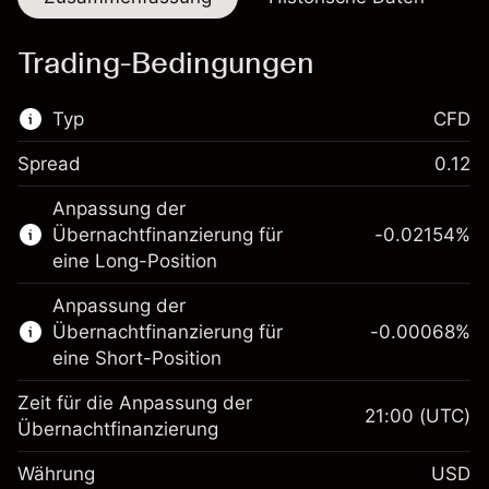
Trading-Bedingungen
Typ
CFD
Spread
0.12
Dieser Finanzmarkt steht für das CFD-
Anpassung der
Trading zur Verfügung.
Übernachtfinanzierung für
-0.02154
%
Erfahren Sie mehr über:
eine Long-Position
CFDs
Anpassung der
Übernachtfinanzierung für
-0.00068
%
eine Short-Position
Zeit für die Anpassung der
21:00
(UTC)
Übernachtfinanzierung
Margin. Ihre Investition
$1,000.00
Währung
USD
Anpassung der