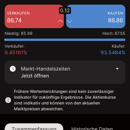
0.12
VERKAUFEN
KAUFEN
86.74
86.86
Niedrig
:
85.99
Hoch
:
87.55
Verkäufer:
Käufer:
6.45161%
93.5484%
Markt-Handelszeiten
Jetzt öffnen
Frühere Wertentwicklungen sind kein zuverlässiger
Indikator für zukünftige Ergebnisse. Die Aktienkurse
sind indikativ und können von den aktuellen
Marktpreisen abweichen.
Zusammenfassung
Historische Daten