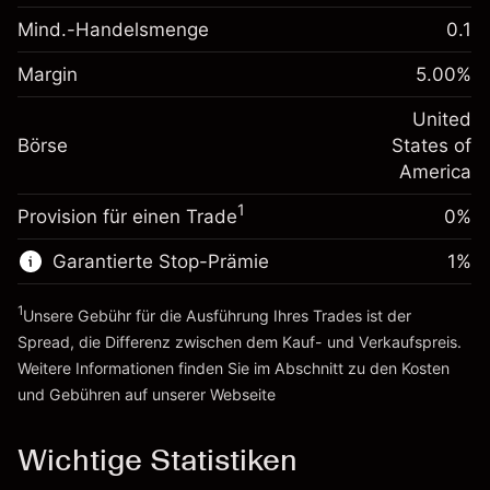
-0.02154
Übernachtfinanzierung
Mind.-Handelsmenge
0.1
%
Gebühren aus
Margin. Ihre Investition
$1,000.00
fremdfinanzierten
(-$4.31)
Margin
5.00
%
Positionswert
Anpassung der
-0.000682
Übernachtfinanzierung
United
Positionsgröße mit Hebelwirkung
%
Gebühren aus
Börse
States of
~
$20,000.00
fremdfinanzierten
(-$0.14)
America
Geld aus Hebelwirkung ~ $
$19,000.00
Positionswert
1
Provision für einen Trade
0%
Positionsgröße mit Hebelwirkung
Zur Plattform
~
$20,000.00
Garantierte Stop-Prämie
1
%
Geld aus Hebelwirkung ~ $
$19,000.00
1
Unsere Gebühr für die Ausführung Ihres Trades ist der
Zur Plattform
Spread, die Differenz zwischen dem Kauf- und Verkaufspreis.
Weitere Informationen finden Sie im Abschnitt zu den
Kosten
und Gebühren
auf unserer Webseite
Kosten und Gebühren
Wichtige Statistiken