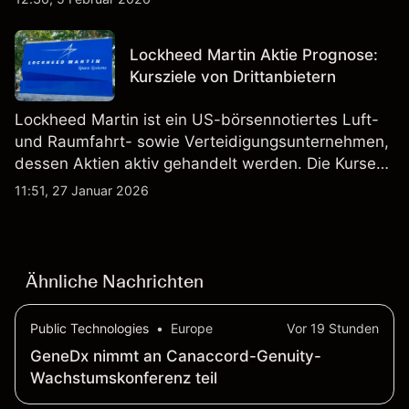
Technologien auf inländischen und internationalen
Märkten umfasst.
Lockheed Martin Aktie Prognose:
Kursziele von Drittanbietern
Lockheed Martin ist ein US-börsennotiertes Luft-
und Raumfahrt- sowie Verteidigungsunternehmen,
dessen Aktien aktiv gehandelt werden. Die Kurse
werden von Unternehmensergebnissen,
11:51, 27 Januar 2026
Verteidigungsbudgets, Vertragsaktivitäten und den
allgemeinen Aktienmärktbedingungen beeinflusst.
Ähnliche Nachrichten
Public Technologies
•
Europe
Vor 19 Stunden
GeneDx nimmt an Canaccord-Genuity-
Wachstumskonferenz teil