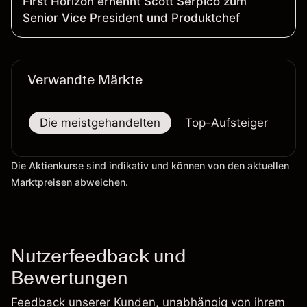
First Horizon ernennt Scott Serpico zum
Senior Vice President und Produktchef
Verwandte Märkte
Die meistgehandelten
Top-Aufsteiger
To
Die Aktienkurse sind indikativ und können von den aktuellen
Marktpreisen abweichen.
Nutzerfeedback und
Bewertungen
Feedback unserer Kunden, unabhängig von ihrem