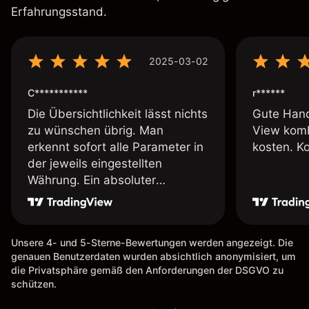
Erfahrungsstand.
2025-03-02
C***********
r******
Die Übersichtlichkeit lässt nichts
Gute Hand
zu wünschen übrig. Man
View komb
erkennt sofort alle Parameter in
kosten. K
der jeweils eingestellten
Währung. Ein absoluter
Pluspunkt an dieser Stelle.
Unsere 4- und 5-Sterne-Bewertungen werden angezeigt. Die
genauen Benutzerdaten wurden absichtlich anonymisiert, um
die Privatsphäre gemäß den Anforderungen der DSGVO zu
schützen.