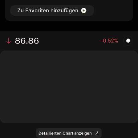
Zu Favoriten hinzufügen
86.86
-0.52%
The chart shows the WFC stock price data over the
last 1 day, with a current price of 86.86, a high of 87.55,
and a low of 85.99.
Detaillierten Chart anzeigen