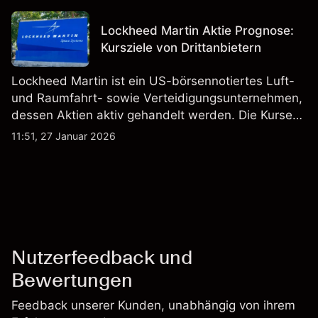
Märkten umfasst.
Lockheed Martin Aktie Prognose:
Kursziele von Drittanbietern
Lockheed Martin ist ein US-börsennotiertes Luft-
und Raumfahrt- sowie Verteidigungsunternehmen,
dessen Aktien aktiv gehandelt werden. Die Kurse
werden von Unternehmensergebnissen,
11:51, 27 Januar 2026
Verteidigungsbudgets, Vertragsaktivitäten und den
allgemeinen Aktienmärktbedingungen beeinflusst.
Nutzerfeedback und
Bewertungen
Feedback unserer Kunden, unabhängig von ihrem