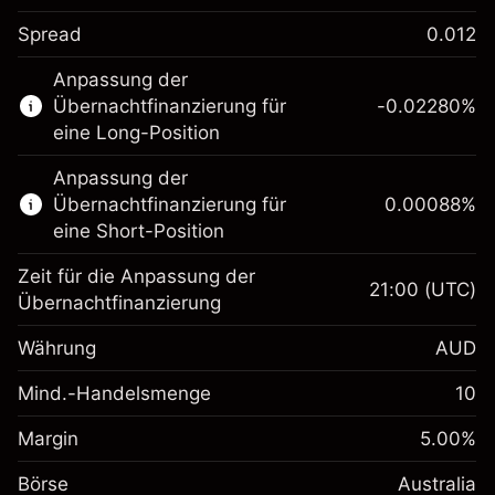
Spread
0.012
Dieser Finanzmarkt steht für das CFD-
Anpassung der
Trading zur Verfügung.
Übernachtfinanzierung für
-0.02280
%
Erfahren Sie mehr über:
eine Long-Position
CFDs
Anpassung der
Übernachtfinanzierung für
0.00088
%
eine Short-Position
Zeit für die Anpassung der
21:00
(UTC)
Übernachtfinanzierung
Margin. Ihre Investition
A$1,000.00
Währung
AUD
Anpassung der
-0.022801
Übernachtfinanzierung
Mind.-Handelsmenge
10
%
Gebühren aus
Margin. Ihre Investition
A$1,000.00
fremdfinanzierten
(-A$4.56)
Margin
5.00
%
Positionswert
Anpassung der
0.000884
Börse
Übernachtfinanzierung
Australia
Positionsgröße mit Hebelwirkung