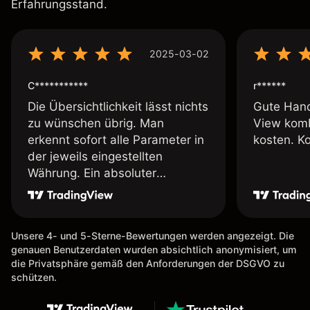
Erfahrungsstand.
2025-03-02
C***********
r******
Die Übersichtlichkeit lässt nichts
Gute Hand
zu wünschen übrig. Man
View komb
erkennt sofort alle Parameter in
kosten. K
der jeweils eingestellten
Währung. Ein absoluter
Pluspunkt an dieser Stelle.
Unsere 4- und 5-Sterne-Bewertungen werden angezeigt. Die
genauen Benutzerdaten wurden absichtlich anonymisiert, um
die Privatsphäre gemäß den Anforderungen der DSGVO zu
schützen.