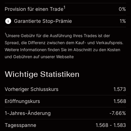
%
Gebühren aus
~
A$20,000.00
1
Provision für einen Trade
0%
fremdfinanzierten
(A$0.18)
Geld aus Hebelwirkung ~ $
A$19,000.00
Positionswert
Garantierte Stop-Prämie
1
%
Positionsgröße mit Hebelwirkung
Zur Plattform
~
A$20,000.00
1
Unsere Gebühr für die Ausführung Ihres Trades ist der
Geld aus Hebelwirkung ~ $
A$19,000.00
Spread, die Differenz zwischen dem Kauf- und Verkaufspreis.
Weitere Informationen finden Sie im Abschnitt zu den
Kosten
Zur Plattform
und Gebühren
auf unserer Webseite
Kosten und Gebühren
Wichtige Statistiken
Vorheriger Schlusskurs
1.573
Eröffnungskurs
1.568
1-Jahres-Änderung
-7.66%
Tagesspanne
1.568 - 1.583