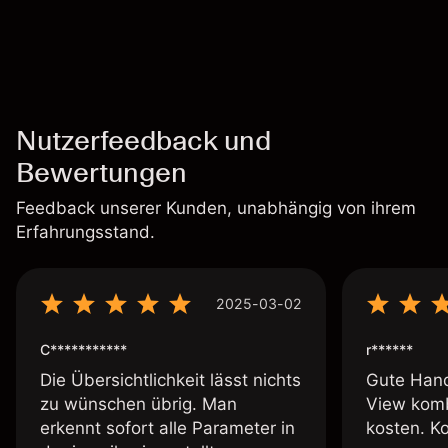
allgemeinen Aktienmärktbedingungen beeinflusst.
Nutzerfeedback und
Bewertungen
Feedback unserer Kunden, unabhängig von ihrem
Erfahrungsstand.
2025-03-02
C***********
r******
Die Übersichtlichkeit lässt nichts
Gute Hand
zu wünschen übrig. Man
View komb
erkennt sofort alle Parameter in
kosten. K