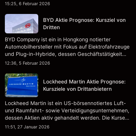
15:25, 6 Februar 2026
BYD Aktie Prognose: Kursziel von
Dritten
BYD Company ist ein in Hongkong notierter
Automobilhersteller mit Fokus auf Elektrofahrzeuge
und Plug-in-Hybride, dessen Geschäftstätigkeit
Fahrzeugproduktion, Batterien und verwandte
12:36, 5 Februar 2026
Technologien auf inländischen und internationalen
Märkten umfasst.
Lockheed Martin Aktie Prognose:
Kursziele von Drittanbietern
Lockheed Martin ist ein US-börsennotiertes Luft-
und Raumfahrt- sowie Verteidigungsunternehmen,
dessen Aktien aktiv gehandelt werden. Die Kurse
werden von Unternehmensergebnissen,
11:51, 27 Januar 2026
Verteidigungsbudgets, Vertragsaktivitäten und den