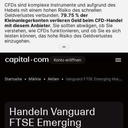
CFDs sind komplexe Instrumente und aufgrund des
Hebels mit einem hohen Risiko des schnellen
Geldverlustes verbunden.
79.75 % der
Kleinanlegerkonten verlieren Geld beim CFD-Handel
mit diesem Anbieter.
Sie sollten abwägen, ob Sie
verstehen, wie CFDs funktionieren, und ob Sie es sich
leisten können, das hohe Risiko des Geldverlustes
einzugehen.
Konto eröffnen
Startseite
Märkte
Aktien
Vanguard FTSE Emerging Markets Index Fund ETF Shares
Handeln Vanguard
FTSE Emerging