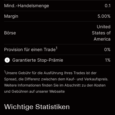
-0.021568
Übernachtfinanzierung
Mind.-Handelsmenge
0.1
%
Gebühren aus
Margin. Ihre Investition
$1,000.00
fremdfinanzierten
(-$4.31)
Margin
5.00
%
Positionswert
Anpassung der
-0.000654
Übernachtfinanzierung
United
Positionsgröße mit Hebelwirkung
%
Gebühren aus
Börse
States of
~
$20,000.00
fremdfinanzierten
(-$0.13)
America
Geld aus Hebelwirkung ~ $
$19,000.00
Positionswert
1
Provision für einen Trade
0%
Positionsgröße mit Hebelwirkung
Zur Plattform
~
$20,000.00
Garantierte Stop-Prämie
1
%
Geld aus Hebelwirkung ~ $
$19,000.00
1
Unsere Gebühr für die Ausführung Ihres Trades ist der
Zur Plattform
Spread, die Differenz zwischen dem Kauf- und Verkaufspreis.
Weitere Informationen finden Sie im Abschnitt zu den
Kosten
und Gebühren
auf unserer Webseite
Kosten und Gebühren
Wichtige Statistiken