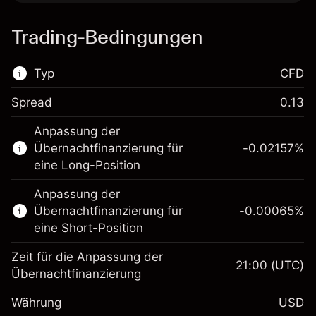
Trading-Bedingungen
Typ
CFD
Spread
0.13
Dieser Finanzmarkt steht für das CFD-
Anpassung der
Trading zur Verfügung.
Übernachtfinanzierung für
-0.02157
%
Erfahren Sie mehr über:
eine Long-Position
CFDs
Anpassung der
Übernachtfinanzierung für
-0.00065
%
eine Short-Position
Zeit für die Anpassung der
21:00
(UTC)
Übernachtfinanzierung
Margin. Ihre Investition
$1,000.00
Währung
USD
Anpassung der