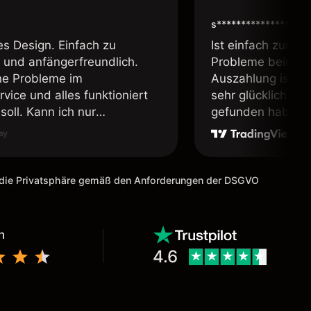
s****************
es Design. Einfach zu
Ist einfach zum b
 und anfängerfreundlich.
Probleme beim Ei
ne Probleme im
Auszahlung ist ei
vice und alles funktioniert
sehr glücklich das
soll. Kann ich nur
gefunden habe. I
fehlen.
weiter meine Freu
m die Privatsphäre gemäß den Anforderungen der DSGVO
n
4.6