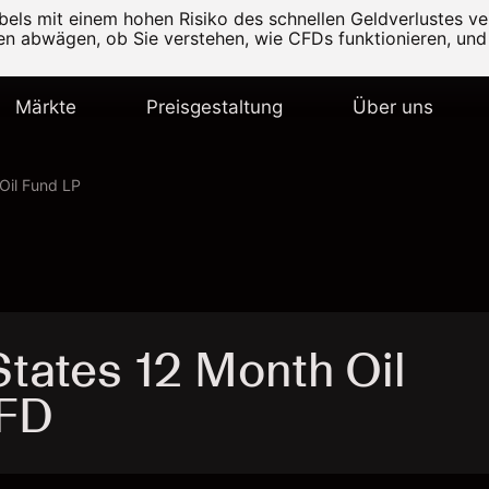
els mit einem hohen Risiko des schnellen Geldverlustes v
ten abwägen, ob Sie verstehen, wie CFDs funktionieren, und 
Märkte
Preisgestaltung
Über uns
Oil Fund LP
tates 12 Month Oil
CFD