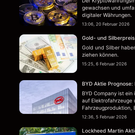
Der Kryptowährungsma
gewachsen und umfass
digitaler Währungen.
13:06, 20 Februar 2026
Gold- und Silberpreis
Gold und Silber haben
ziehen können.
15:25, 6 Februar 2026
BYD Aktie Prognose: K
BYD Company ist ein i
auf Elektrofahrzeuge 
Fahrzeugproduktion, 
inländischen und inte
12:36, 5 Februar 2026
Lockheed Martin Akti