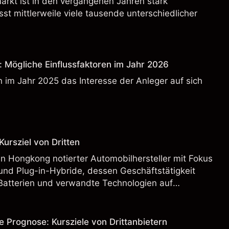
rkt ist in den vergangenen Jahren stark
t mittlerweile viele tausende unterschiedlicher
: Mögliche Einflussfaktoren im Jahr 2026
 im Jahr 2025 das Interesse der Anleger auf sich
ursziel von Dritten
n Hongkong notierter Automobilhersteller mit Fokus
und Plug-in-Hybride, dessen Geschäftstätigkeit
Batterien und verwandte Technologien auf
rnationalen Märkten umfasst.
e Prognose: Kursziele von Drittanbietern