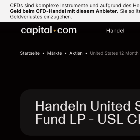
CFDs sind komplexe Instrumente und aufgrund des Heb
Geld beim CFD-Handel mit diesem Anbieter.
Sie soll
Geldverlustes einzugehen.
Handel
Startseite
Märkte
Aktien
United States 12 Month 
Handeln United S
Fund LP - USL 