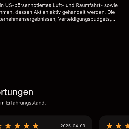
ein US-börsennotiertes Luft- und Raumfahrt- sowie
hmen, dessen Aktien aktiv gehandelt werden. Die
ternehmensergebnissen, Verteidigungsbudgets,
und den allgemeinen Aktienmärktbedingungen
rtungen
em Erfahrungsstand.
2025-04-09