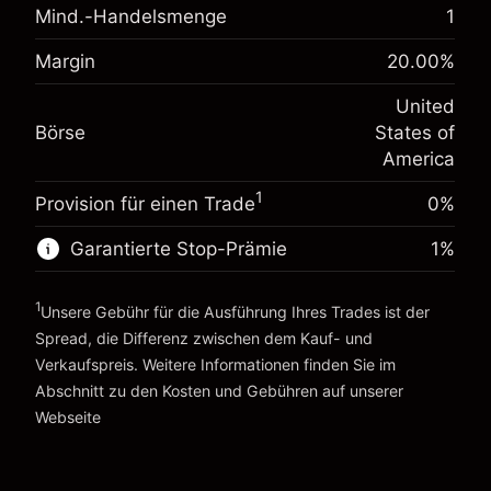
Mind.-Handelsmenge
1
Anpassung der
-0.021568
Übernachtfinanzierung
%
Margin
20.00
%
Gebühren aus fremdfinanzierten
Margin. Ihre Investition
$1,000.00
(-$1.08)
Positionswert
United
Anpassung der
Positionsgröße mit Hebelwirkung ~
$5,000.00
-0.000654
Börse
States of
Übernachtfinanzierung
Geld aus Hebelwirkung ~ $
$4,000.00
%
America
Gebühren aus fremdfinanzierten
(-$0.03)
Positionswert
1
Provision für einen Trade
0%
Zur Plattform
Positionsgröße mit Hebelwirkung ~
$5,000.00
Geld aus Hebelwirkung ~ $
$4,000.00
Garantierte Stop-Prämie
1
%
1
Unsere Gebühr für die Ausführung Ihres Trades ist der
Zur Plattform
Spread, die Differenz zwischen dem Kauf- und
Verkaufspreis. Weitere Informationen finden Sie im
Abschnitt zu den
Kosten und Gebühren
auf unserer
Kosten und Gebühren
Webseite