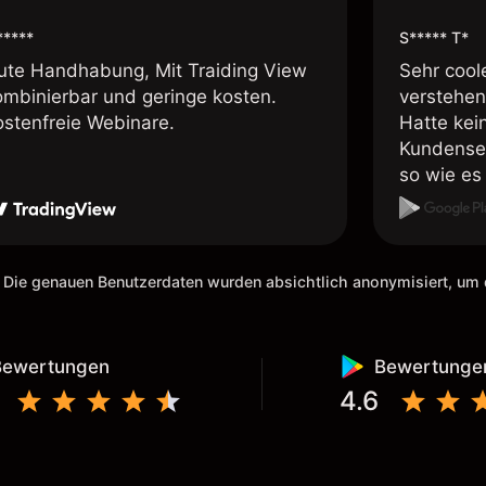
*****
S***** T*
ute Handhabung, Mit Traiding View
Sehr cool
ombinierbar und geringe kosten.
verstehen
ostenfreie Webinare.
Hatte kei
Kundenser
so wie es 
weiteremp
 Die genauen Benutzerdaten wurden absichtlich anonymisiert, u
Bewertungen
Bewertunge
4.6