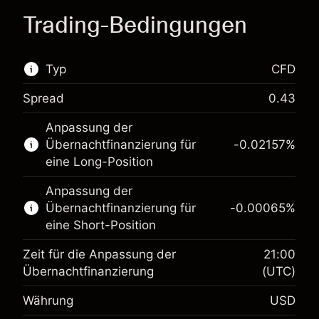
Trading-Bedingungen
Typ
CFD
Spread
0.43
Dieser Finanzmarkt steht für das CFD-Trading
Anpassung der
zur Verfügung.
Übernachtfinanzierung für
-0.02157
%
Erfahren Sie mehr über:
eine Long-Position
CFDs
Anpassung der
Übernachtfinanzierung für
-0.00065
%
eine Short-Position
Zeit für die Anpassung der
21:00
Übernachtfinanzierung
(UTC)
Währung
USD
Margin. Ihre Investition
$1,000.00