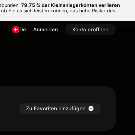
erbunden.
79.75 % der Kleinanlegerkonten verlieren
ob Sie es sich leisten können, das hohe Risiko des
De
Anmelden
Konto eröffnen
Zu Favoriten hinzufügen