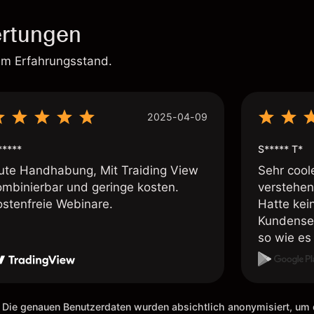
rtungen
em Erfahrungsstand.
2025-04-09
*****
S***** T*
ute Handhabung, Mit Traiding View
Sehr cool
ombinierbar und geringe kosten.
verstehen
ostenfreie Webinare.
Hatte kei
Kundenser
so wie es 
weiteremp
 Die genauen Benutzerdaten wurden absichtlich anonymisiert, u