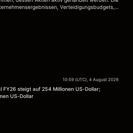
hmen, dessen Aktien aktiv gehandelt werden. Die
ternehmensergebnissen, Verteidigungsbudgets,
und den allgemeinen Aktienmärktbedingungen
10:59 (UTC), 4 August 2026
 FY26 steigt auf 254 Millionen US-Dollar;
onen US-Dollar