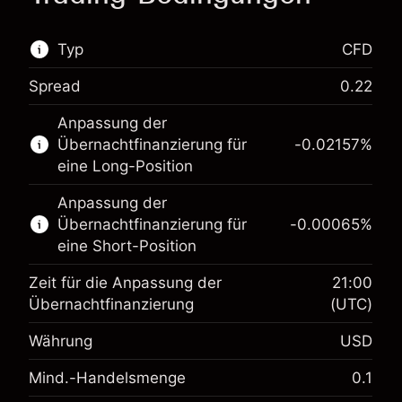
Typ
CFD
Spread
0.22
Dieser Finanzmarkt steht für das CFD-Trading
Anpassung der
zur Verfügung.
Übernachtfinanzierung für
-0.02157
%
Erfahren Sie mehr über:
eine Long-Position
CFDs
Anpassung der
Übernachtfinanzierung für
-0.00065
%
eine Short-Position
Zeit für die Anpassung der
21:00
Übernachtfinanzierung
(UTC)
Währung
USD
Margin. Ihre Investition
$1,000.00
Mind.-Handelsmenge
0.1
Anpassung der
-0.021568
Übernachtfinanzierung