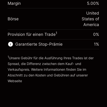
%
Margin
5.00
%
Gebühren aus fremdfinanzierten
Margin. Ihre Investition
$1,000.00
(-$4.31)
Positionswert
United
Anpassung der
Positionsgröße mit Hebelwirkung
-0.000654
Börse
States of
Übernachtfinanzierung
~
$20,000.00
%
America
Gebühren aus fremdfinanzierten
Geld aus Hebelwirkung ~ $
$19,000.00
(-$0.13)
Positionswert
1
Provision für einen Trade
0%
Positionsgröße mit Hebelwirkung
Zur Plattform
~
$20,000.00
Garantierte Stop-Prämie
1
%
Geld aus Hebelwirkung ~ $
$19,000.00
1
Unsere Gebühr für die Ausführung Ihres Trades ist der
Spread, die Differenz zwischen dem Kauf- und
Zur Plattform
Verkaufspreis. Weitere Informationen finden Sie im
Abschnitt zu den
Kosten und Gebühren
auf unserer
Kosten und Gebühren
Webseite