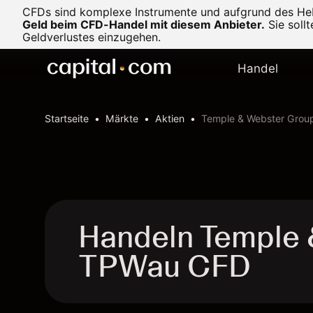
CFDs sind komplexe Instrumente und aufgrund des Heb
Geld beim CFD-Handel mit diesem Anbieter.
Sie soll
Geldverlustes einzugehen.
Handel
Startseite
Märkte
Aktien
Temple & Webster Grou
Handeln Temple 
TPWau CFD