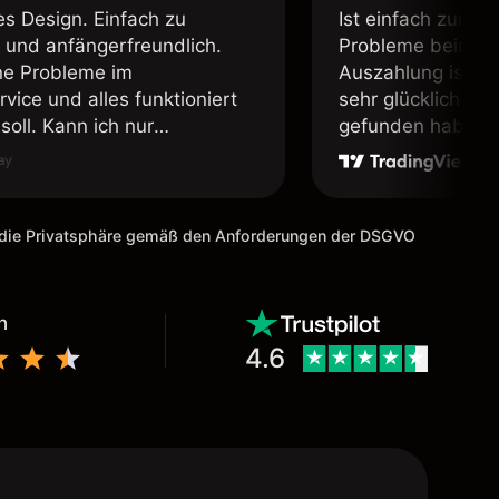
es Design. Einfach zu
Ist einfach zum b
 und anfängerfreundlich.
Probleme beim Ei
ne Probleme im
Auszahlung ist ei
vice und alles funktioniert
sehr glücklich das
soll. Kann ich nur
gefunden habe. I
fehlen.
weiter meine Freu
m die Privatsphäre gemäß den Anforderungen der DSGVO
n
4.6