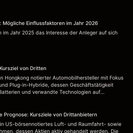
: Mögliche Einflussfaktoren im Jahr 2026
 im Jahr 2025 das Interesse der Anleger auf sich
ursziel von Dritten
n Hongkong notierter Automobilhersteller mit Fokus
und Plug-in-Hybride, dessen Geschäftstätigkeit
Batterien und verwandte Technologien auf
rnationalen Märkten umfasst.
e Prognose: Kursziele von Drittanbietern
ein US-börsennotiertes Luft- und Raumfahrt- sowie
hmen, dessen Aktien aktiv gehandelt werden. Die