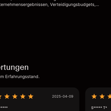
ternehmensergebnissen, Verteidigungsbudgets,
und den allgemeinen Aktienmärktbedingungen
rtungen
em Erfahrungsstand.
2025-04-09
*****
S***** T*