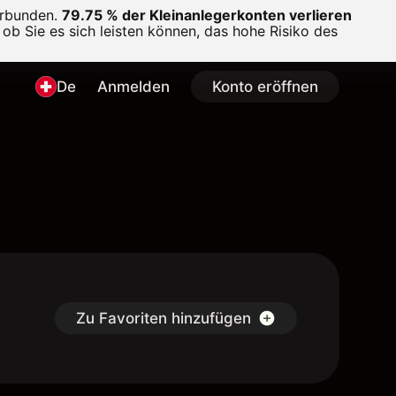
erbunden.
79.75 % der Kleinanlegerkonten verlieren
ob Sie es sich leisten können, das hohe Risiko des
De
Anmelden
Konto eröffnen
Zu Favoriten hinzufügen