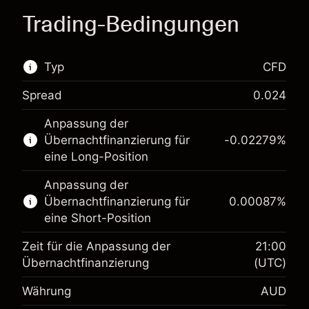
Trading-Bedingungen
Typ
CFD
Spread
0.024
Dieser Finanzmarkt steht für das CFD-Trading
Anpassung der
zur Verfügung.
Übernachtfinanzierung für
-0.02279
%
Erfahren Sie mehr über:
eine Long-Position
CFDs
Anpassung der
Übernachtfinanzierung für
0.00087
%
eine Short-Position
Zeit für die Anpassung der
21:00
Übernachtfinanzierung
(UTC)
Währung
AUD
Margin. Ihre Investition
A$1,000.00