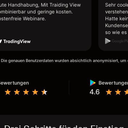
ute Handhabung, Mit Traiding View
Sehr cool
ombinierbar und geringe kosten.
verstehen
ostenfreie Webinare.
Hatte kei
Kundenser
so wie es 
weiteremp
 Die genauen Benutzerdaten wurden absichtlich anonymisiert, u
Bewertungen
Bewertunge
4.6