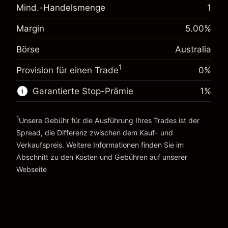
Mind.-Handelsmenge
1
Anpassung der
-0.022788
Übernachtfinanzierung
%
Margin
5.00
%
Gebühren aus
Margin. Ihre Investition
A$1,000.00
(-A$4.56)
fremdfinanzierten Positionswert
Börse
Australia
Anpassung der
Positionsgröße mit Hebelwirkung
0.00087
%
Übernachtfinanzierung
1
~
A$20,000.00
Provision für einen Trade
0%
(A$0.17)
Gebühren aus
Geld aus Hebelwirkung ~ $
A$19,000.00
fremdfinanzierten Positionswert
Garantierte Stop-Prämie
1
%
Positionsgröße mit Hebelwirkung
Zur Plattform
~
A$20,000.00
1
Unsere Gebühr für die Ausführung Ihres Trades ist der
Geld aus Hebelwirkung ~ $
A$19,000.00
Spread, die Differenz zwischen dem Kauf- und
Verkaufspreis. Weitere Informationen finden Sie im
Abschnitt zu den
Kosten und Gebühren
auf unserer
Zur Plattform
Kosten und Gebühren
Webseite