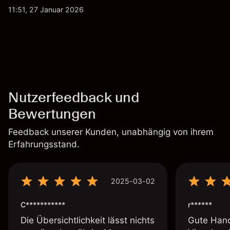
werden von Unternehmensergebnissen,
11:51, 27 Januar 2026
Verteidigungsbudgets, Vertragsaktivitäten und den
allgemeinen Aktienmärktbedingungen beeinflusst.
Nutzerfeedback und
Bewertungen
Feedback unserer Kunden, unabhängig von ihrem
Erfahrungsstand.
2025-03-02
C***********
r******
Die Übersichtlichkeit lässt nichts
Gute Hand