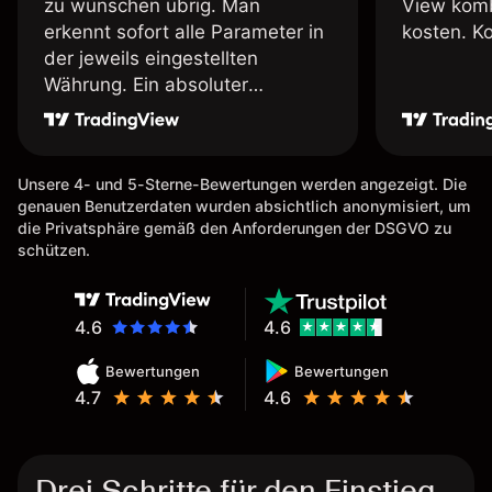
zu wünschen übrig. Man
View komb
erkennt sofort alle Parameter in
kosten. K
der jeweils eingestellten
Währung. Ein absoluter
Pluspunkt an dieser Stelle.
Unsere 4- und 5-Sterne-Bewertungen werden angezeigt. Die
genauen Benutzerdaten wurden absichtlich anonymisiert, um
die Privatsphäre gemäß den Anforderungen der DSGVO zu
schützen.
4.6
4.6
Bewertungen
Bewertungen
4.7
4.6
Drei Schritte für den Einstieg