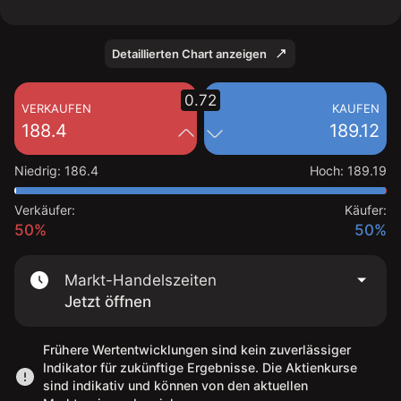
Detaillierten Chart anzeigen
0.72
VERKAUFEN
KAUFEN
188.4
189.12
Niedrig
:
186.4
Hoch
:
189.19
Verkäufer:
Käufer:
50%
50%
Markt-Handelszeiten
Jetzt öffnen
Frühere Wertentwicklungen sind kein zuverlässiger
Indikator für zukünftige Ergebnisse. Die Aktienkurse
sind indikativ und können von den aktuellen