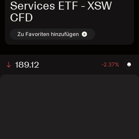
Services ETF - XSW
CFD
Zu Favoriten hinzufügen
189.12
-2.37%
The chart shows the XSW stock price data over the
last 1 day, with a current price of 189.12, a high of
189.19, and a low of 186.4.