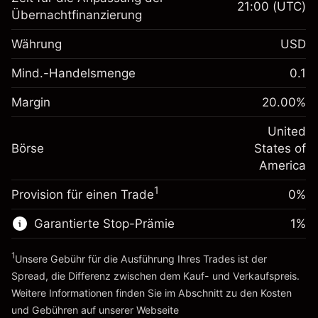
21:00
(UTC)
Übernachtfinanzierung
Margin. Ihre Investition
$1,000.00
Währung
USD
Anpassung der
-0.021596
Übernachtfinanzierung
Mind.-Handelsmenge
0.1
%
Gebühren aus
Margin. Ihre Investition
$1,000.00
fremdfinanzierten
(-$1.08)
Margin
20.00
%
Positionswert
Anpassung der
-0.000626
Übernachtfinanzierung
United
Positionsgröße mit Hebelwirkung
%
Gebühren aus
Börse
States of
~
$5,000.00
fremdfinanzierten
(-$0.03)
America
Geld aus Hebelwirkung ~ $
$4,000.00
Positionswert
1
Provision für einen Trade
0%
Positionsgröße mit Hebelwirkung
Zur Plattform
~
$5,000.00
Garantierte Stop-Prämie
1
%
Geld aus Hebelwirkung ~ $
$4,000.00
1
Unsere Gebühr für die Ausführung Ihres Trades ist der
Zur Plattform
Spread, die Differenz zwischen dem Kauf- und Verkaufspreis.
Weitere Informationen finden Sie im Abschnitt zu den
Kosten
und Gebühren
auf unserer Webseite