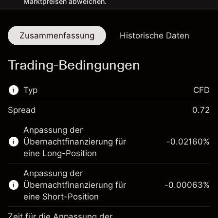
Marktpreisen abweichen.
Zusammenfassung
Historische Daten
Trading-Bedingungen
Typ
CFD
Spread
0.72
Dieser Finanzmarkt steht für das CFD-
Anpassung der
Trading zur Verfügung.
Übernachtfinanzierung für
-0.02160
%
Erfahren Sie mehr über:
eine Long-Position
CFDs
Anpassung der
Übernachtfinanzierung für
-0.00063
%
eine Short-Position
Zeit für die Anpassung der