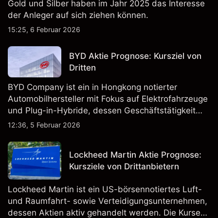
Gold und Silber haben im Jahr 2025 das Interesse
der Anleger auf sich ziehen können.
15:25, 6 Februar 2026
BYD Aktie Prognose: Kursziel von
Dritten
BYD Company ist ein in Hongkong notierter
Automobilhersteller mit Fokus auf Elektrofahrzeuge
und Plug-in-Hybride, dessen Geschäftstätigkeit
Fahrzeugproduktion, Batterien und verwandte
12:36, 5 Februar 2026
Technologien auf inländischen und internationalen
Märkten umfasst.
Lockheed Martin Aktie Prognose:
Kursziele von Drittanbietern
Lockheed Martin ist ein US-börsennotiertes Luft-
und Raumfahrt- sowie Verteidigungsunternehmen,
dessen Aktien aktiv gehandelt werden. Die Kurse