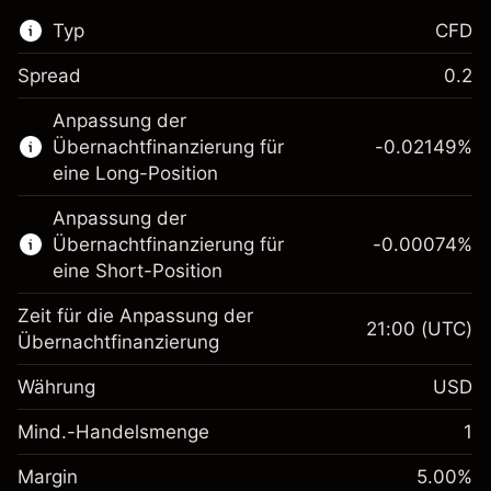
Typ
CFD
Spread
0.2
Dieser Finanzmarkt steht für das CFD-
Anpassung der
Trading zur Verfügung.
Übernachtfinanzierung für
-0.02149
%
Erfahren Sie mehr über:
eine Long-Position
CFDs
Anpassung der
Übernachtfinanzierung für
-0.00074
%
eine Short-Position
Zeit für die Anpassung der
21:00
(UTC)
Übernachtfinanzierung
Margin. Ihre Investition
$1,000.00
Währung
USD
Anpassung der
-0.021485
Übernachtfinanzierung
Mind.-Handelsmenge
1
%
Gebühren aus
Margin. Ihre Investition
$1,000.00
fremdfinanzierten
(-$4.30)
Margin
5.00
%