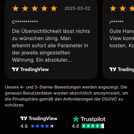
2025-03-02
C***********
r******
Die Übersichtlichkeit lässt nichts
Gute Hand
zu wünschen übrig. Man
View komb
erkennt sofort alle Parameter in
kosten. K
der jeweils eingestellten
Währung. Ein absoluter
Pluspunkt an dieser Stelle.
Unsere 4- und 5-Sterne-Bewertungen werden angezeigt. Die
genauen Benutzerdaten wurden absichtlich anonymisiert, um
die Privatsphäre gemäß den Anforderungen der DSGVO zu
schützen.
4.6
4.6