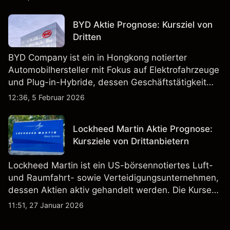
BYD Aktie Prognose: Kursziel von
Dritten
BYD Company ist ein in Hongkong notierter
Automobilhersteller mit Fokus auf Elektrofahrzeuge
und Plug-in-Hybride, dessen Geschäftstätigkeit
Fahrzeugproduktion, Batterien und verwandte
12:36, 5 Februar 2026
Technologien auf inländischen und internationalen
Märkten umfasst.
Lockheed Martin Aktie Prognose:
Kursziele von Drittanbietern
Lockheed Martin ist ein US-börsennotiertes Luft-
und Raumfahrt- sowie Verteidigungsunternehmen,
dessen Aktien aktiv gehandelt werden. Die Kurse
werden von Unternehmensergebnissen,
11:51, 27 Januar 2026
Verteidigungsbudgets, Vertragsaktivitäten und den
allgemeinen Aktienmärktbedingungen beeinflusst.