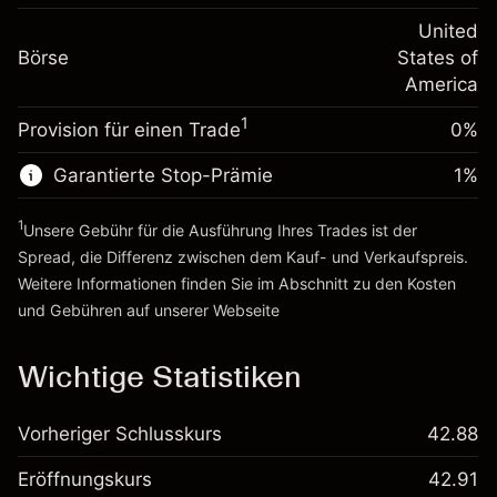
Positionswert
Anpassung der
-0.000738
Übernachtfinanzierung
United
Positionsgröße mit Hebelwirkung
%
Gebühren aus
Börse
States of
~
$20,000.00
fremdfinanzierten
(-$0.15)
America
Geld aus Hebelwirkung ~ $
$19,000.00
Positionswert
1
Provision für einen Trade
0%
Positionsgröße mit Hebelwirkung
Zur Plattform
~
$20,000.00
Garantierte Stop-Prämie
1
%
Geld aus Hebelwirkung ~ $
$19,000.00
1
Unsere Gebühr für die Ausführung Ihres Trades ist der
Zur Plattform
Spread, die Differenz zwischen dem Kauf- und Verkaufspreis.
Weitere Informationen finden Sie im Abschnitt zu den
Kosten
und Gebühren
auf unserer Webseite
Kosten und Gebühren
Wichtige Statistiken
Vorheriger Schlusskurs
42.88
Eröffnungskurs
42.91