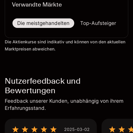
Verwandte Märkte
Die meistgehandelten
Top-Aufsteiger
To
Die Aktienkurse sind indikativ und können von den aktuellen
Marktpreisen abweichen.
Nutzerfeedback und
Bewertungen
Feedback unserer Kunden, unabhängig von ihrem
Erfahrungsstand.
2025-03-02