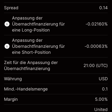
Spread
0.14
Dieser Finanzmarkt steht für das CFD-
Anpassung der
Trading zur Verfügung.
Übernachtfinanzierung für
-0.02160
%
Erfahren Sie mehr über:
eine Long-Position
CFDs
Anpassung der
Übernachtfinanzierung für
-0.00063
%
eine Short-Position
Zeit für die Anpassung der
21:00
(UTC)
Übernachtfinanzierung
Margin. Ihre Investition
$1,000.00
Währung
USD
Anpassung der
-0.021596
Übernachtfinanzierung
Mind.-Handelsmenge
0.1
%
Gebühren aus
Margin. Ihre Investition
$1,000.00
fremdfinanzierten
(-$4.32)
Margin
5.00
%
Positionswert
Anpassung der
-0.000626
Übernachtfinanzierung
United
Positionsgröße mit Hebelwirkung