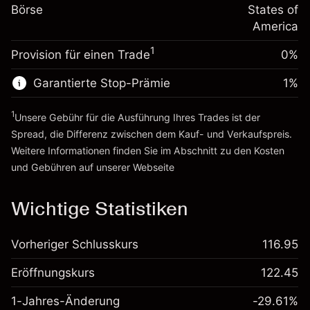
%
Gebühren aus
Börse
States of
~
$20,000.00
fremdfinanzierten
(-$0.13)
America
Geld aus Hebelwirkung ~ $
$19,000.00
Positionswert
1
Provision für einen Trade
0%
Positionsgröße mit Hebelwirkung
Zur Plattform
~
$20,000.00
Garantierte Stop-Prämie
1
%
Geld aus Hebelwirkung ~ $
$19,000.00
1
Unsere Gebühr für die Ausführung Ihres Trades ist der
Zur Plattform
Spread, die Differenz zwischen dem Kauf- und Verkaufspreis.
Weitere Informationen finden Sie im Abschnitt zu den
Kosten
und Gebühren
auf unserer Webseite
Kosten und Gebühren
Wichtige Statistiken
Vorheriger Schlusskurs
116.95
Eröffnungskurs
122.45
1-Jahres-Änderung
-29.61%