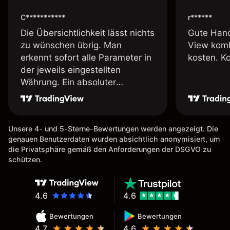
C***********
r******
Die Übersichtlichkeit lässt nichts
Gute Hand
zu wünschen übrig. Man
View komb
erkennt sofort alle Parameter in
kosten. K
der jeweils eingestellten
Währung. Ein absoluter
Pluspunkt an dieser Stelle.
Unsere 4- und 5-Sterne-Bewertungen werden angezeigt. Die
genauen Benutzerdaten wurden absichtlich anonymisiert, um
die Privatsphäre gemäß den Anforderungen der DSGVO zu
schützen.
4.6
4.6
Bewertungen
Bewertungen
4.7
4.6