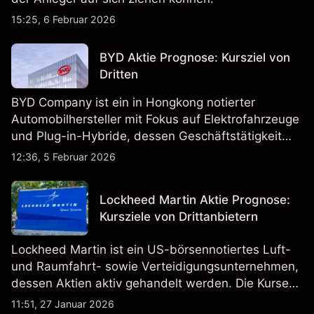
15:25, 6 Februar 2026
BYD Aktie Prognose: Kursziel von
Dritten
BYD Company ist ein in Hongkong notierter
Automobilhersteller mit Fokus auf Elektrofahrzeuge
und Plug-in-Hybride, dessen Geschäftstätigkeit
Fahrzeugproduktion, Batterien und verwandte
12:36, 5 Februar 2026
Technologien auf inländischen und internationalen
Märkten umfasst.
Lockheed Martin Aktie Prognose:
Kursziele von Drittanbietern
Lockheed Martin ist ein US-börsennotiertes Luft-
und Raumfahrt- sowie Verteidigungsunternehmen,
dessen Aktien aktiv gehandelt werden. Die Kurse
werden von Unternehmensergebnissen,
11:51, 27 Januar 2026