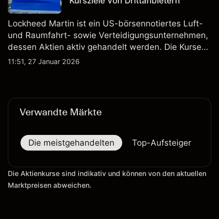
Kursziele von Drittanbietern
Lockheed Martin ist ein US-börsennotiertes Luft-
und Raumfahrt- sowie Verteidigungsunternehmen,
dessen Aktien aktiv gehandelt werden. Die Kurse
werden von Unternehmensergebnissen,
11:51, 27 Januar 2026
Verteidigungsbudgets, Vertragsaktivitäten und den
allgemeinen Aktienmärktbedingungen beeinflusst.
Verwandte Märkte
Die meistgehandelten
Top-Aufsteiger
To
Die Aktienkurse sind indikativ und können von den aktuellen
Marktpreisen abweichen.