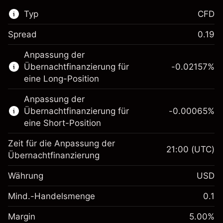
Typ
CFD
Spread
0.19
Dieser Finanzmarkt steht für das CFD-
Anpassung der
Trading zur Verfügung.
Übernachtfinanzierung für
-0.02157
%
Erfahren Sie mehr über:
eine Long-Position
CFDs
Anpassung der
Übernachtfinanzierung für
-0.00065
%
eine Short-Position
Zeit für die Anpassung der
21:00
(UTC)
Übernachtfinanzierung
Margin. Ihre Investition
$1,000.00
Währung
USD
Anpassung der
-0.021568
Übernachtfinanzierung
Mind.-Handelsmenge
0.1
%
Gebühren aus
Margin. Ihre Investition
$1,000.00
fremdfinanzierten
(-$4.31)
Margin
5.00
%