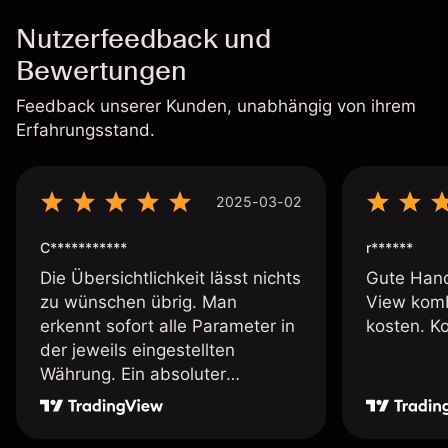
Nutzerfeedback und
Bewertungen
Feedback unserer Kunden, unabhängig von ihrem
Erfahrungsstand.
2025-03-02
C***********
r******
Die Übersichtlichkeit lässt nichts
Gute Hand
zu wünschen übrig. Man
View komb
erkennt sofort alle Parameter in
kosten. K
der jeweils eingestellten
Währung. Ein absoluter
Pluspunkt an dieser Stelle.