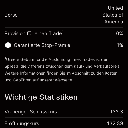
Positionswert
Anpassung der
-0.000654
Übernachtfinanzierung
United
Positionsgröße mit Hebelwirkung
%
Gebühren aus
Börse
States of
~
$20,000.00
fremdfinanzierten
(-$0.13)
America
Geld aus Hebelwirkung ~ $
$19,000.00
Positionswert
1
Provision für einen Trade
0%
Positionsgröße mit Hebelwirkung
Zur Plattform
~
$20,000.00
Garantierte Stop-Prämie
1
%
Geld aus Hebelwirkung ~ $
$19,000.00
1
Unsere Gebühr für die Ausführung Ihres Trades ist der
Zur Plattform
Spread, die Differenz zwischen dem Kauf- und Verkaufspreis.
Weitere Informationen finden Sie im Abschnitt zu den
Kosten
und Gebühren
auf unserer Webseite
Kosten und Gebühren
Wichtige Statistiken
Vorheriger Schlusskurs
132.3
Eröffnungskurs
132.39