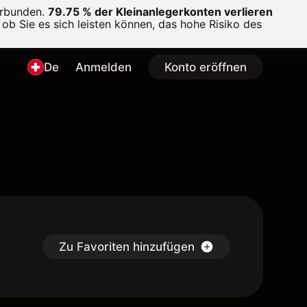
erbunden.
79.75 % der Kleinanlegerkonten verlieren
ob Sie es sich leisten können, das hohe Risiko des
De
Anmelden
Konto eröffnen
Zu Favoriten hinzufügen