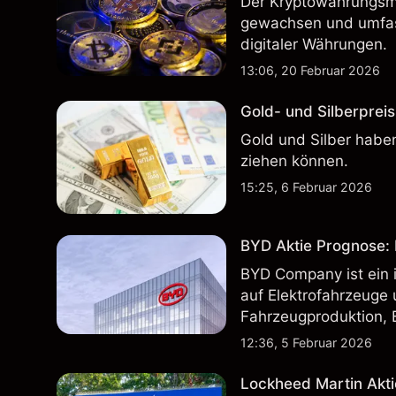
Der Kryptowährungsma
gewachsen und umfass
digitaler Währungen.
13:06, 20 Februar 2026
Gold- und Silberpreis
Gold und Silber haben
ziehen können.
15:25, 6 Februar 2026
BYD Aktie Prognose: K
BYD Company ist ein i
auf Elektrofahrzeuge 
Fahrzeugproduktion, 
inländischen und inte
12:36, 5 Februar 2026
Lockheed Martin Akti