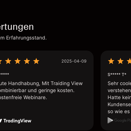
rtungen
em Erfahrungsstand.
2025-04-09
*****
S***** T*
ute Handhabung, Mit Traiding View
Sehr cool
ombinierbar und geringe kosten.
verstehen
ostenfreie Webinare.
Hatte kei
Kundenser
so wie es 
weiteremp