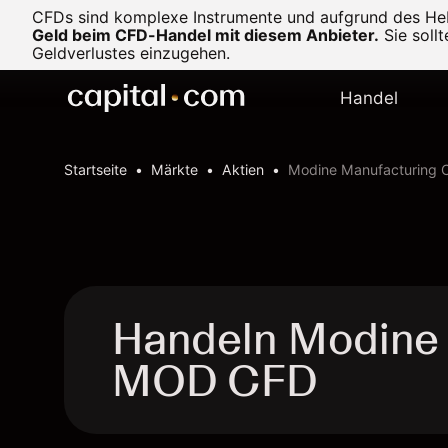
CFDs sind komplexe Instrumente und aufgrund des Heb
Geld beim CFD-Handel mit diesem Anbieter.
Sie soll
Geldverlustes einzugehen.
Handel
Startseite
Märkte
Aktien
Modine Manufacturing 
Handeln Modine 
MOD CFD