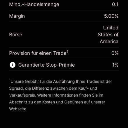
Mind.-Handelsmenge
0.1
Anpassung der
-0.021568
Übernachtfinanzierung
%
Margin
5.00
%
Gebühren aus fremdfinanzierten
Margin. Ihre Investition
$1,000.00
(-$4.31)
Positionswert
United
Anpassung der
Positionsgröße mit Hebelwirkung
-0.000654
Börse
States of
Übernachtfinanzierung
~
$20,000.00
%
America
Gebühren aus fremdfinanzierten
Geld aus Hebelwirkung ~ $
$19,000.00
(-$0.13)
Positionswert
1
Provision für einen Trade
0%
Positionsgröße mit Hebelwirkung
Zur Plattform
~
$20,000.00
Garantierte Stop-Prämie
1
%
Geld aus Hebelwirkung ~ $
$19,000.00
1
Unsere Gebühr für die Ausführung Ihres Trades ist der
Spread, die Differenz zwischen dem Kauf- und
Zur Plattform
Verkaufspreis. Weitere Informationen finden Sie im
Abschnitt zu den
Kosten und Gebühren
auf unserer
Kosten und Gebühren
Webseite