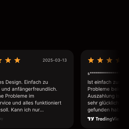
2025-03-13
s****************
es Design. Einfach zu
Ist einfach zum b
 und anfängerfreundlich.
Probleme beim Ei
ne Probleme im
Auszahlung ist ei
vice und alles funktioniert
sehr glücklich das
soll. Kann ich nur
gefunden habe. I
fehlen.
weiter meine Freu