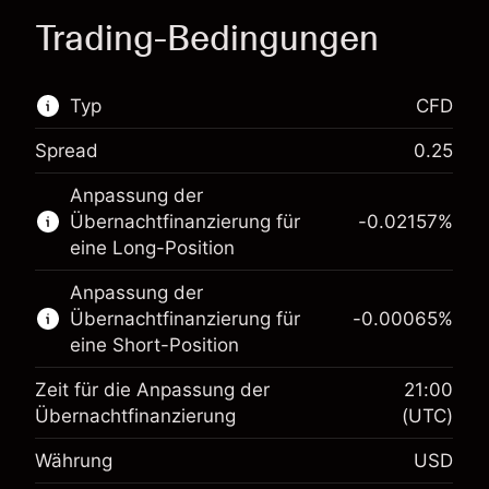
Trading-Bedingungen
Typ
CFD
Spread
0.25
Dieser Finanzmarkt steht für das CFD-Trading
Anpassung der
zur Verfügung.
Übernachtfinanzierung für
-0.02157
%
Erfahren Sie mehr über:
eine Long-Position
CFDs
Anpassung der
Übernachtfinanzierung für
-0.00065
%
eine Short-Position
Zeit für die Anpassung der
21:00
Übernachtfinanzierung
(UTC)
Währung
USD
Margin. Ihre Investition
$1,000.00