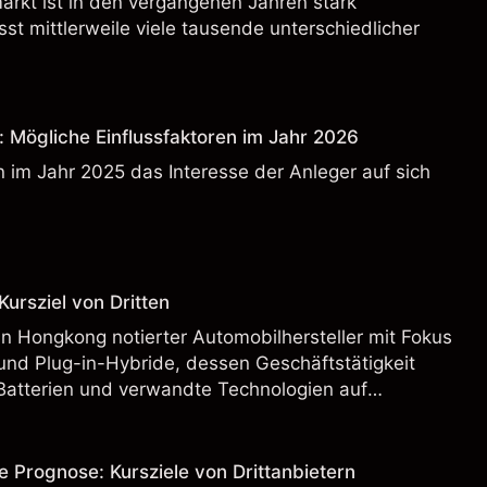
rkt ist in den vergangenen Jahren stark
t mittlerweile viele tausende unterschiedlicher
: Mögliche Einflussfaktoren im Jahr 2026
 im Jahr 2025 das Interesse der Anleger auf sich
ursziel von Dritten
n Hongkong notierter Automobilhersteller mit Fokus
und Plug-in-Hybride, dessen Geschäftstätigkeit
Batterien und verwandte Technologien auf
rnationalen Märkten umfasst.
e Prognose: Kursziele von Drittanbietern