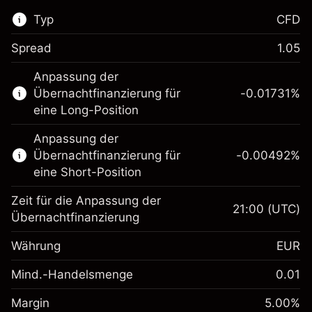
Typ
CFD
Spread
1.05
Dieser Finanzmarkt steht für das CFD-
Anpassung der
Trading zur Verfügung.
Übernachtfinanzierung für
-0.01731
%
Erfahren Sie mehr über:
eine Long-Position
CFDs
Anpassung der
Übernachtfinanzierung für
-0.00492
%
eine Short-Position
Zeit für die Anpassung der
21:00
(UTC)
Übernachtfinanzierung
Margin. Ihre Investition
€1,000.00
Währung
EUR
Anpassung der
-0.017307
Übernachtfinanzierung
Mind.-Handelsmenge
0.01
%
Gebühren aus
Margin. Ihre Investition
€1,000.00
fremdfinanzierten
(-€3.46)
Margin
5.00
%