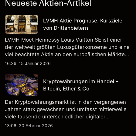
Neueste Aktien-Artikel
LVMH Aktie Prognose: Kursziele
von Drittanbietern
LVMH Moet Hennessy Louis Vuitton SE ist einer
der weltweit größten Luxusgüterkonzerne und eine
viel beachtete Aktie an den europäischen Märkten.
Erkunden Sie die jüngste Kursentwicklung von MC,
16:26, 15 Januar 2026
Kursziele von Drittanbietern und technische
Analysen.
Kryptowährungen im Handel –
Bitcoin, Ether & Co
Der Kryptowährungsmarkt ist in den vergangenen
Jahren stark gewachsen und umfasst mittlerweile
viele tausende unterschiedlicher digitaler
Währungen.
13:06, 20 Februar 2026