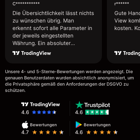
C***********
r******
Die Übersichtlichkeit lässt nichts
Gute Hand
zu wünschen übrig. Man
View komb
erkennt sofort alle Parameter in
kosten. K
der jeweils eingestellten
Währung. Ein absoluter
Pluspunkt an dieser Stelle.
Unsere 4- und 5-Sterne-Bewertungen werden angezeigt. Die
genauen Benutzerdaten wurden absichtlich anonymisiert, um
die Privatsphäre gemäß den Anforderungen der DSGVO zu
schützen.
4.6
4.6
Bewertungen
Bewertungen
4.7
4.6