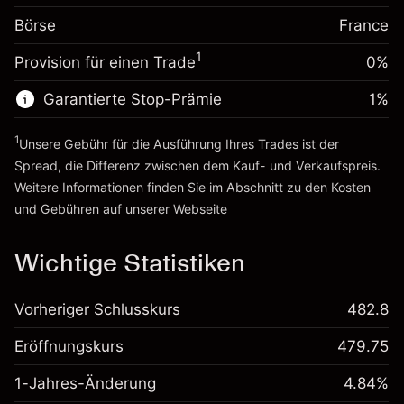
Positionswert
Anpassung der
-0.004915
Börse
Übernachtfinanzierung
France
Positionsgröße mit Hebelwirkung
%
Gebühren aus
~
€20,000.00
1
Provision für einen Trade
0%
fremdfinanzierten
(-€0.98)
Geld aus Hebelwirkung ~ $
€19,000.00
Positionswert
Garantierte Stop-Prämie
1
%
Positionsgröße mit Hebelwirkung
Zur Plattform
~
€20,000.00
1
Unsere Gebühr für die Ausführung Ihres Trades ist der
Geld aus Hebelwirkung ~ $
€19,000.00
Spread, die Differenz zwischen dem Kauf- und Verkaufspreis.
Weitere Informationen finden Sie im Abschnitt zu den
Kosten
Zur Plattform
und Gebühren
auf unserer Webseite
Kosten und Gebühren
Wichtige Statistiken
Vorheriger Schlusskurs
482.8
Eröffnungskurs
479.75
1-Jahres-Änderung
4.84%