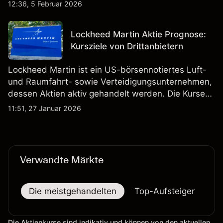
Fahrzeugproduktion, Batterien und verwandte
12:36, 5 Februar 2026
Technologien auf inländischen und internationalen
Märkten umfasst.
Lockheed Martin Aktie Prognose:
Kursziele von Drittanbietern
Lockheed Martin ist ein US-börsennotiertes Luft-
und Raumfahrt- sowie Verteidigungsunternehmen,
dessen Aktien aktiv gehandelt werden. Die Kurse
werden von Unternehmensergebnissen,
11:51, 27 Januar 2026
Verteidigungsbudgets, Vertragsaktivitäten und den
allgemeinen Aktienmärktbedingungen beeinflusst.
Verwandte Märkte
Die meistgehandelten
Top-Aufsteiger
To
Die Aktienkurse sind indikativ und können von den aktuellen