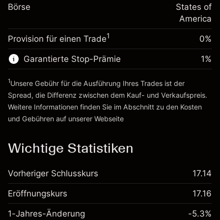
%
Gebühren aus
Börse
States of
~
$20,000.00
fremdfinanzierten
(-$0.13)
America
Geld aus Hebelwirkung ~ $
$19,000.00
Positionswert
1
Provision für einen Trade
0%
Positionsgröße mit Hebelwirkung
Zur Plattform
~
$20,000.00
Garantierte Stop-Prämie
1
%
Geld aus Hebelwirkung ~ $
$19,000.00
1
Unsere Gebühr für die Ausführung Ihres Trades ist der
Zur Plattform
Spread, die Differenz zwischen dem Kauf- und Verkaufspreis.
Weitere Informationen finden Sie im Abschnitt zu den
Kosten
und Gebühren
auf unserer Webseite
Kosten und Gebühren
Wichtige Statistiken
Vorheriger Schlusskurs
17.14
Eröffnungskurs
17.16
1-Jahres-Änderung
-5.3%