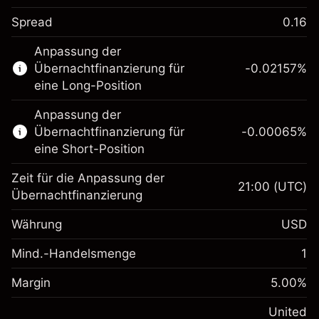
Spread
0.16
Dieser Finanzmarkt steht für das CFD-
Anpassung der
Trading zur Verfügung.
Übernachtfinanzierung für
-0.02157
%
Erfahren Sie mehr über:
eine Long-Position
CFDs
Anpassung der
Übernachtfinanzierung für
-0.00065
%
eine Short-Position
Zeit für die Anpassung der
21:00
(UTC)
Übernachtfinanzierung
Margin. Ihre Investition
$1,000.00
Währung
USD
Anpassung der
-0.021568
Übernachtfinanzierung
Mind.-Handelsmenge
1
%
Gebühren aus
Margin. Ihre Investition
$1,000.00
fremdfinanzierten
(-$4.31)
Margin
5.00
%
Positionswert
Anpassung der
-0.000654
Übernachtfinanzierung
United
Positionsgröße mit Hebelwirkung