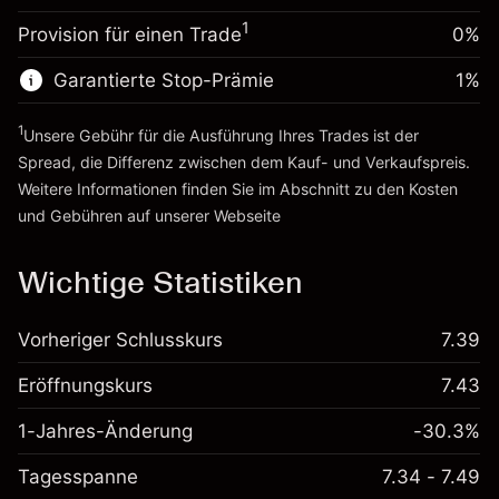
%
Gebühren aus
~
A$20,000.00
1
Provision für einen Trade
0%
fremdfinanzierten
(A$0.18)
Geld aus Hebelwirkung ~ $
A$19,000.00
Positionswert
Garantierte Stop-Prämie
1
%
Positionsgröße mit Hebelwirkung
Zur Plattform
~
A$20,000.00
1
Unsere Gebühr für die Ausführung Ihres Trades ist der
Geld aus Hebelwirkung ~ $
A$19,000.00
Spread, die Differenz zwischen dem Kauf- und Verkaufspreis.
Weitere Informationen finden Sie im Abschnitt zu den
Kosten
Zur Plattform
und Gebühren
auf unserer Webseite
Kosten und Gebühren
Wichtige Statistiken
Vorheriger Schlusskurs
7.39
Eröffnungskurs
7.43
1-Jahres-Änderung
-30.3%
Tagesspanne
7.34 - 7.49