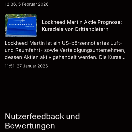
Fahrzeugproduktion, Batterien und verwandte
12:36, 5 Februar 2026
Technologien auf inländischen und internationalen
Märkten umfasst.
Lockheed Martin Aktie Prognose:
Kursziele von Drittanbietern
Lockheed Martin ist ein US-börsennotiertes Luft-
und Raumfahrt- sowie Verteidigungsunternehmen,
dessen Aktien aktiv gehandelt werden. Die Kurse
werden von Unternehmensergebnissen,
11:51, 27 Januar 2026
Verteidigungsbudgets, Vertragsaktivitäten und den
allgemeinen Aktienmärktbedingungen beeinflusst.
Nutzerfeedback und
Bewertungen