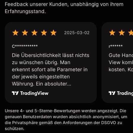
Feedback unserer Kunden, unabhängig von ihrem
Erfahrungsstand.
2025-03-02
C***********
r******
Die Übersichtlichkeit lässt nichts
Gute Hand
zu wünschen übrig. Man
View komb
erkennt sofort alle Parameter in
kosten. K
der jeweils eingestellten
Währung. Ein absoluter
Pluspunkt an dieser Stelle.
Unsere 4- und 5-Sterne-Bewertungen werden angezeigt. Die
genauen Benutzerdaten wurden absichtlich anonymisiert, um
die Privatsphäre gemäß den Anforderungen der DSGVO zu
schützen.