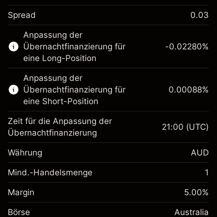
Spread
0.03
Dieser Finanzmarkt steht für das CFD-
Anpassung der
Trading zur Verfügung.
Übernachtfinanzierung für
-0.02280
%
Erfahren Sie mehr über:
eine Long-Position
CFDs
Anpassung der
Übernachtfinanzierung für
0.00088
%
eine Short-Position
Zeit für die Anpassung der
21:00
(UTC)
Übernachtfinanzierung
Margin. Ihre Investition
A$1,000.00
Währung
AUD
Anpassung der
-0.022801
Übernachtfinanzierung
Mind.-Handelsmenge
1
%
Gebühren aus
Margin. Ihre Investition
A$1,000.00
fremdfinanzierten
(-A$4.56)
Margin
5.00
%
Positionswert
Anpassung der
0.000884
Börse
Übernachtfinanzierung
Australia
Positionsgröße mit Hebelwirkung