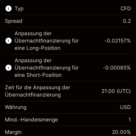
Typ
CFD
Spread
0.2
Dieser Finanzmarkt steht für das CFD-
Anpassung der
Trading zur Verfügung.
Übernachtfinanzierung für
-0.02157
%
Erfahren Sie mehr über:
eine Long-Position
CFDs
Anpassung der
Übernachtfinanzierung für
-0.00065
%
eine Short-Position
Zeit für die Anpassung der
21:00
(UTC)
Übernachtfinanzierung
Margin. Ihre Investition
$1,000.00
Währung
USD
Anpassung der
-0.021568
Übernachtfinanzierung
Mind.-Handelsmenge
1
%
Gebühren aus
Margin. Ihre Investition
$1,000.00
fremdfinanzierten
(-$1.08)
Margin
20.00
%