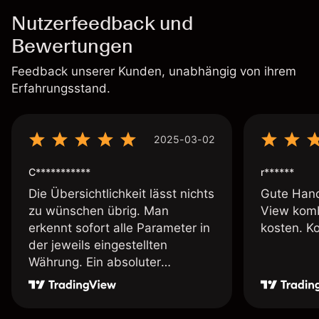
Nutzerfeedback und
Bewertungen
Feedback unserer Kunden, unabhängig von ihrem
Erfahrungsstand.
2025-03-02
C***********
r******
Die Übersichtlichkeit lässt nichts
Gute Hand
zu wünschen übrig. Man
View komb
erkennt sofort alle Parameter in
kosten. K
der jeweils eingestellten
Währung. Ein absoluter
Pluspunkt an dieser Stelle.