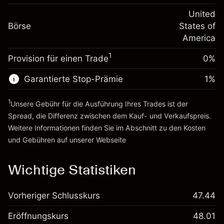
Positionswert
Anpassung der
-0.000654
Übernachtfinanzierung
United
Positionsgröße mit Hebelwirkung
%
Gebühren aus
Börse
States of
~
$5,000.00
fremdfinanzierten
(-$0.03)
America
Geld aus Hebelwirkung ~ $
$4,000.00
Positionswert
1
Provision für einen Trade
0%
Positionsgröße mit Hebelwirkung
Zur Plattform
~
$5,000.00
Garantierte Stop-Prämie
1
%
Geld aus Hebelwirkung ~ $
$4,000.00
1
Unsere Gebühr für die Ausführung Ihres Trades ist der
Zur Plattform
Spread, die Differenz zwischen dem Kauf- und Verkaufspreis.
Weitere Informationen finden Sie im Abschnitt zu den
Kosten
und Gebühren
auf unserer Webseite
Kosten und Gebühren
Wichtige Statistiken
Vorheriger Schlusskurs
47.44
Eröffnungskurs
48.01