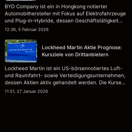
BYD Company ist ein in Hongkong notierter
Automobilhersteller mit Fokus auf Elektrofahrzeuge
und Plug-in-Hybride, dessen Geschäftstätigkeit
Fahrzeugproduktion, Batterien und verwandte
12:36, 5 Februar 2026
Technologien auf inländischen und internationalen
Märkten umfasst.
Lockheed Martin Aktie Prognose:
Kursziele von Drittanbietern
Lockheed Martin ist ein US-börsennotiertes Luft-
und Raumfahrt- sowie Verteidigungsunternehmen,
dessen Aktien aktiv gehandelt werden. Die Kurse
werden von Unternehmensergebnissen,
11:51, 27 Januar 2026
Verteidigungsbudgets, Vertragsaktivitäten und den
allgemeinen Aktienmärktbedingungen beeinflusst.