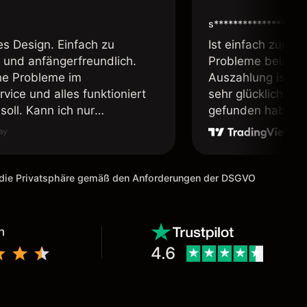
s****************
es Design. Einfach zu
Ist einfach zum b
 und anfängerfreundlich.
Probleme beim Ei
ne Probleme im
Auszahlung ist ei
vice und alles funktioniert
sehr glücklich das
soll. Kann ich nur
gefunden habe. I
fehlen.
weiter meine Freu
m die Privatsphäre gemäß den Anforderungen der DSGVO
n
4.6