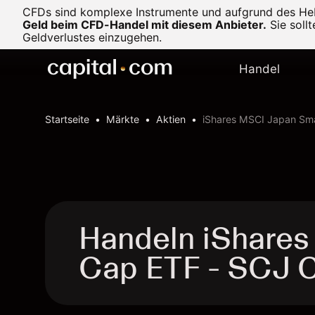
CFDs sind komplexe Instrumente und aufgrund des Heb
Geld beim CFD-Handel mit diesem Anbieter.
Sie soll
Geldverlustes einzugehen.
Handel
Startseite
Märkte
Aktien
iShares MSCI Japan Sm
Handeln iShares
Cap ETF - SCJ 