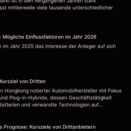
rkt ist in den vergangenen Jahren stark
t mittlerweile viele tausende unterschiedlicher
: Mögliche Einflussfaktoren im Jahr 2026
 im Jahr 2025 das Interesse der Anleger auf sich
ursziel von Dritten
n Hongkong notierter Automobilhersteller mit Fokus
und Plug-in-Hybride, dessen Geschäftstätigkeit
Batterien und verwandte Technologien auf
rnationalen Märkten umfasst.
e Prognose: Kursziele von Drittanbietern