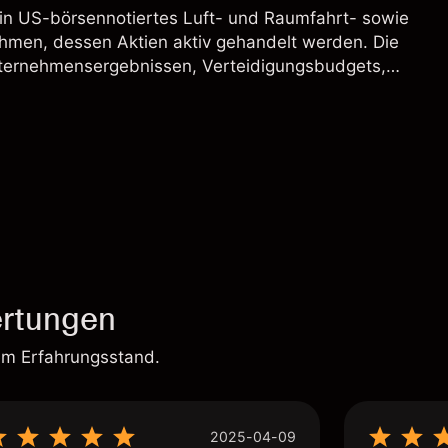
ein US-börsennotiertes Luft- und Raumfahrt- sowie
hmen, dessen Aktien aktiv gehandelt werden. Die
ternehmensergebnissen, Verteidigungsbudgets,
und den allgemeinen Aktienmärktbedingungen
rtungen
em Erfahrungsstand.
2025-04-09