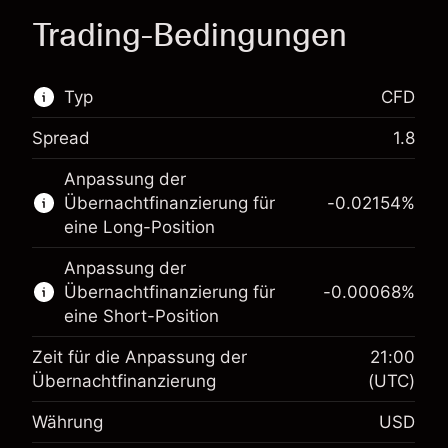
Trading-Bedingungen
Typ
CFD
Spread
1.8
Dieser Finanzmarkt steht für das CFD-Trading
Anpassung der
zur Verfügung.
Übernachtfinanzierung für
-0.02154
%
Erfahren Sie mehr über:
eine Long-Position
CFDs
Anpassung der
Übernachtfinanzierung für
-0.00068
%
eine Short-Position
Zeit für die Anpassung der
21:00
Übernachtfinanzierung
(UTC)
Währung
USD
Margin. Ihre Investition
$1,000.00