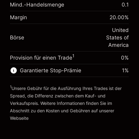
Mind.-Handelsmenge
0.1
Anpassung der
-0.02154
Übernachtfinanzierung
%
Margin
20.00
%
Gebühren aus fremdfinanzierten
Margin. Ihre Investition
$1,000.00
(-$1.08)
Positionswert
United
Anpassung der
Positionsgröße mit Hebelwirkung ~
$5,000.00
-0.000682
Börse
States of
Übernachtfinanzierung
Geld aus Hebelwirkung ~ $
$4,000.00
%
America
Gebühren aus fremdfinanzierten
(-$0.03)
Positionswert
1
Provision für einen Trade
0%
Zur Plattform
Positionsgröße mit Hebelwirkung ~
$5,000.00
Geld aus Hebelwirkung ~ $
$4,000.00
Garantierte Stop-Prämie
1
%
1
Unsere Gebühr für die Ausführung Ihres Trades ist der
Zur Plattform
Spread, die Differenz zwischen dem Kauf- und
Verkaufspreis. Weitere Informationen finden Sie im
Abschnitt zu den
Kosten und Gebühren
auf unserer
Kosten und Gebühren
Webseite