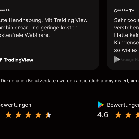
*****
S***** T*
ute Handhabung, Mit Traiding View
Sehr cool
ombinierbar und geringe kosten.
verstehen
ostenfreie Webinare.
Hatte kei
Kundenser
so wie es 
weiteremp
 Die genauen Benutzerdaten wurden absichtlich anonymisiert, u
Bewertungen
Bewertunge
4.6