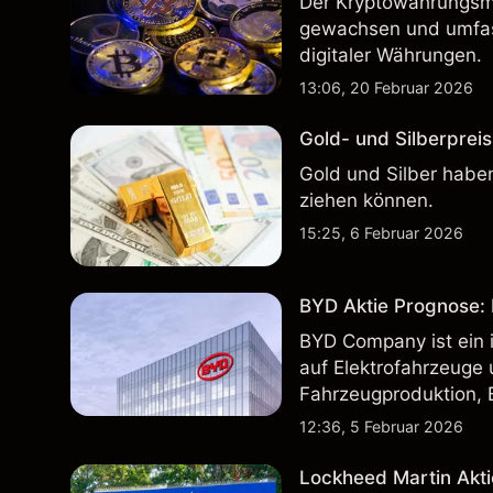
Der Kryptowährungsma
gewachsen und umfass
digitaler Währungen.
13:06, 20 Februar 2026
Gold- und Silberpreis
Gold und Silber haben
ziehen können.
15:25, 6 Februar 2026
BYD Aktie Prognose: K
BYD Company ist ein i
auf Elektrofahrzeuge 
Fahrzeugproduktion, 
inländischen und inte
12:36, 5 Februar 2026
Lockheed Martin Akti