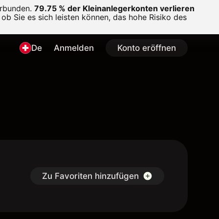
erbunden.
79.75 % der Kleinanlegerkonten verlieren
ob Sie es sich leisten können, das hohe Risiko des
De
Anmelden
Konto eröffnen
Zu Favoriten hinzufügen