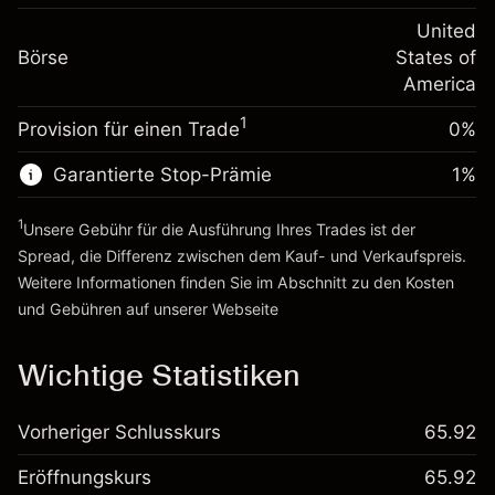
Positionswert
Anpassung der
-0.000626
Übernachtfinanzierung
United
Positionsgröße mit Hebelwirkung
%
Gebühren aus
Börse
States of
~
$20,000.00
fremdfinanzierten
(-$0.13)
America
Geld aus Hebelwirkung ~ $
$19,000.00
Positionswert
1
Provision für einen Trade
0%
Positionsgröße mit Hebelwirkung
Zur Plattform
~
$20,000.00
Garantierte Stop-Prämie
1
%
Geld aus Hebelwirkung ~ $
$19,000.00
1
Unsere Gebühr für die Ausführung Ihres Trades ist der
Zur Plattform
Spread, die Differenz zwischen dem Kauf- und Verkaufspreis.
Weitere Informationen finden Sie im Abschnitt zu den
Kosten
und Gebühren
auf unserer Webseite
Kosten und Gebühren
Wichtige Statistiken
Vorheriger Schlusskurs
65.92
Eröffnungskurs
65.92