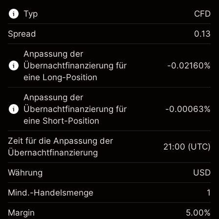
Typ
CFD
Spread
0.13
Dieser Finanzmarkt steht für das CFD-
Anpassung der
Trading zur Verfügung.
Übernachtfinanzierung für
-0.02160
%
Erfahren Sie mehr über:
eine Long-Position
CFDs
Anpassung der
Übernachtfinanzierung für
-0.00063
%
eine Short-Position
Zeit für die Anpassung der
21:00
(UTC)
Übernachtfinanzierung
Margin. Ihre Investition
$1,000.00
Währung
USD
Anpassung der
-0.021596
Übernachtfinanzierung
Mind.-Handelsmenge
1
%
Gebühren aus
Margin. Ihre Investition
$1,000.00
fremdfinanzierten
(-$4.32)
Margin
5.00
%