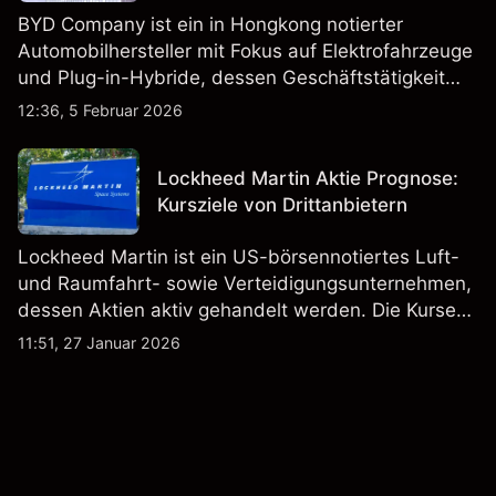
BYD Company ist ein in Hongkong notierter
Automobilhersteller mit Fokus auf Elektrofahrzeuge
und Plug-in-Hybride, dessen Geschäftstätigkeit
Fahrzeugproduktion, Batterien und verwandte
12:36, 5 Februar 2026
Technologien auf inländischen und internationalen
Märkten umfasst.
Lockheed Martin Aktie Prognose:
Kursziele von Drittanbietern
Lockheed Martin ist ein US-börsennotiertes Luft-
und Raumfahrt- sowie Verteidigungsunternehmen,
dessen Aktien aktiv gehandelt werden. Die Kurse
werden von Unternehmensergebnissen,
11:51, 27 Januar 2026
Verteidigungsbudgets, Vertragsaktivitäten und den
allgemeinen Aktienmärktbedingungen beeinflusst.