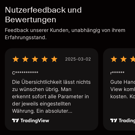
Nutzerfeedback und
Bewertungen
Feedback unserer Kunden, unabhängig von ihrem
Erfahrungsstand.
2025-03-02
C***********
r******
Die Übersichtlichkeit lässt nichts
Gute Hand
zu wünschen übrig. Man
View komb
erkennt sofort alle Parameter in
kosten. K
der jeweils eingestellten
Währung. Ein absoluter
Pluspunkt an dieser Stelle.