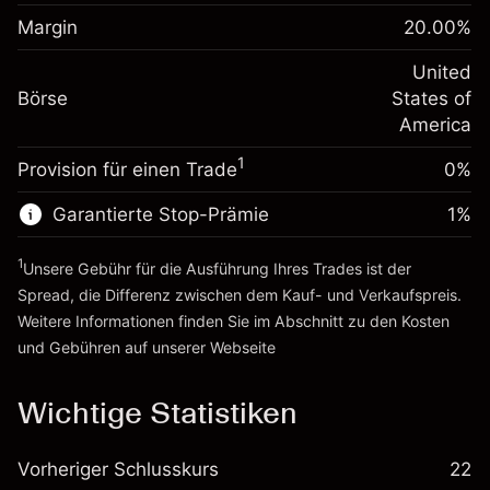
Margin. Ihre Investition
$1,000.00
fremdfinanzierten
(-$1.08)
Margin
20.00
%
Positionswert
Anpassung der
-0.000654
Übernachtfinanzierung
United
Positionsgröße mit Hebelwirkung
%
Gebühren aus
Börse
States of
~
$5,000.00
fremdfinanzierten
(-$0.03)
America
Geld aus Hebelwirkung ~ $
$4,000.00
Positionswert
1
Provision für einen Trade
0%
Positionsgröße mit Hebelwirkung
Zur Plattform
~
$5,000.00
Garantierte Stop-Prämie
1
%
Geld aus Hebelwirkung ~ $
$4,000.00
1
Unsere Gebühr für die Ausführung Ihres Trades ist der
Zur Plattform
Spread, die Differenz zwischen dem Kauf- und Verkaufspreis.
Weitere Informationen finden Sie im Abschnitt zu den
Kosten
und Gebühren
auf unserer Webseite
Kosten und Gebühren
Wichtige Statistiken
Vorheriger Schlusskurs
22