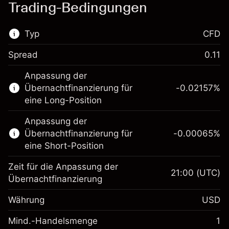
Trading-Bedingungen
Typ
CFD
Spread
0.11
Dieser Finanzmarkt steht für das CFD-
Anpassung der
Trading zur Verfügung.
Übernachtfinanzierung für
-0.02157
%
Erfahren Sie mehr über:
eine Long-Position
CFDs
Anpassung der
Übernachtfinanzierung für
-0.00065
%
eine Short-Position
Zeit für die Anpassung der
21:00
(UTC)
Übernachtfinanzierung
Margin. Ihre Investition
$1,000.00
Währung
USD
Anpassung der
-0.021568
Übernachtfinanzierung
Mind.-Handelsmenge
1
%
Gebühren aus