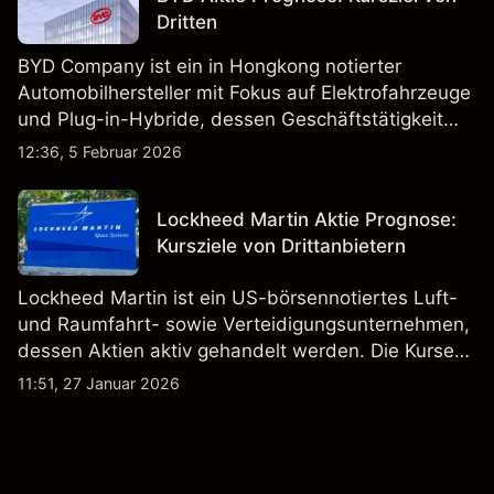
Dritten
BYD Company ist ein in Hongkong notierter
Automobilhersteller mit Fokus auf Elektrofahrzeuge
und Plug-in-Hybride, dessen Geschäftstätigkeit
Fahrzeugproduktion, Batterien und verwandte
12:36, 5 Februar 2026
Technologien auf inländischen und internationalen
Märkten umfasst.
Lockheed Martin Aktie Prognose:
Kursziele von Drittanbietern
Lockheed Martin ist ein US-börsennotiertes Luft-
und Raumfahrt- sowie Verteidigungsunternehmen,
dessen Aktien aktiv gehandelt werden. Die Kurse
werden von Unternehmensergebnissen,
11:51, 27 Januar 2026
Verteidigungsbudgets, Vertragsaktivitäten und den
allgemeinen Aktienmärktbedingungen beeinflusst.