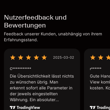
Nutzerfeedback und
Bewertungen
Feedback unserer Kunden, unabhängig von ihrem
Erfahrungsstand.
2025-03-02
C***********
r******
Die Übersichtlichkeit lässt nichts
Gute Hand
zu wünschen übrig. Man
View komb
erkennt sofort alle Parameter in
kosten. K
der jeweils eingestellten
Währung. Ein absoluter
Pluspunkt an dieser Stelle.