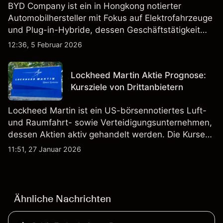
BYD Company ist ein in Hongkong notierter
Automobilhersteller mit Fokus auf Elektrofahrzeuge
und Plug-in-Hybride, dessen Geschäftstätigkeit
Fahrzeugproduktion, Batterien und verwandte
12:36, 5 Februar 2026
Technologien auf inländischen und internationalen
Märkten umfasst.
Lockheed Martin Aktie Prognose:
Kursziele von Drittanbietern
Lockheed Martin ist ein US-börsennotiertes Luft-
und Raumfahrt- sowie Verteidigungsunternehmen,
dessen Aktien aktiv gehandelt werden. Die Kurse
werden von Unternehmensergebnissen,
11:51, 27 Januar 2026
Verteidigungsbudgets, Vertragsaktivitäten und den
allgemeinen Aktienmärktbedingungen beeinflusst.
Ähnliche Nachrichten