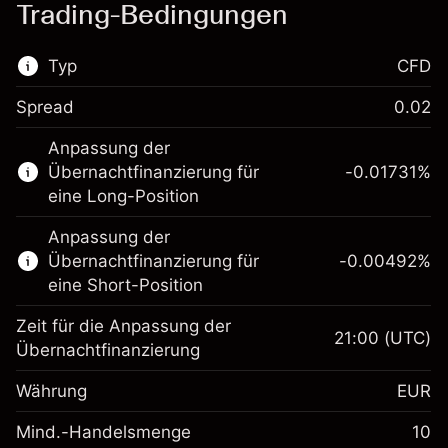
Trading-Bedingungen
Typ
CFD
Spread
0.02
Dieser Finanzmarkt steht für das CFD-
Anpassung der
Trading zur Verfügung.
Übernachtfinanzierung für
-0.01731
%
Erfahren Sie mehr über:
eine Long-Position
CFDs
Anpassung der
Übernachtfinanzierung für
-0.00492
%
eine Short-Position
Zeit für die Anpassung der
21:00
(UTC)
Übernachtfinanzierung
Margin. Ihre Investition
€1,000.00
Währung
EUR
Anpassung der
-0.017307
Übernachtfinanzierung
Mind.-Handelsmenge
10
%
Gebühren aus