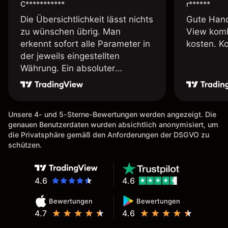
C***********
r******
Die Übersichtlichkeit lässt nichts
Gute Hand
zu wünschen übrig. Man
View komb
erkennt sofort alle Parameter in
kosten. K
der jeweils eingestellten
Währung. Ein absoluter
Pluspunkt an dieser Stelle.
Unsere 4- und 5-Sterne-Bewertungen werden angezeigt. Die
genauen Benutzerdaten wurden absichtlich anonymisiert, um
die Privatsphäre gemäß den Anforderungen der DSGVO zu
schützen.
4.6
4.6
Bewertungen
Bewertungen
4.7
4.6