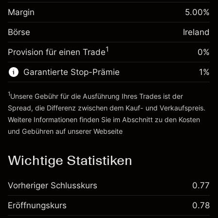
Margin. Ihre Investition
€1,000.00
fremdfinanzierten
(-€3.46)
Margin
5.00
%
Positionswert
Anpassung der
-0.004915
Börse
Übernachtfinanzierung
Ireland
Positionsgröße mit Hebelwirkung
%
Gebühren aus
~
€20,000.00
1
Provision für einen Trade
0%
fremdfinanzierten
(-€0.98)
Geld aus Hebelwirkung ~ $
€19,000.00
Positionswert
Garantierte Stop-Prämie
1
%
Positionsgröße mit Hebelwirkung
Zur Plattform
~
€20,000.00
1
Unsere Gebühr für die Ausführung Ihres Trades ist der
Geld aus Hebelwirkung ~ $
€19,000.00
Spread, die Differenz zwischen dem Kauf- und Verkaufspreis.
Weitere Informationen finden Sie im Abschnitt zu den
Kosten
Zur Plattform
und Gebühren
auf unserer Webseite
Kosten und Gebühren
Wichtige Statistiken
Vorheriger Schlusskurs
0.77
Eröffnungskurs
0.78