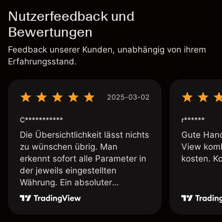
Nutzerfeedback und
Bewertungen
Feedback unserer Kunden, unabhängig von ihrem
Erfahrungsstand.
2025-03-02
C***********
r******
Die Übersichtlichkeit lässt nichts
Gute Hand
zu wünschen übrig. Man
View komb
erkennt sofort alle Parameter in
kosten. K
der jeweils eingestellten
Währung. Ein absoluter
Pluspunkt an dieser Stelle.