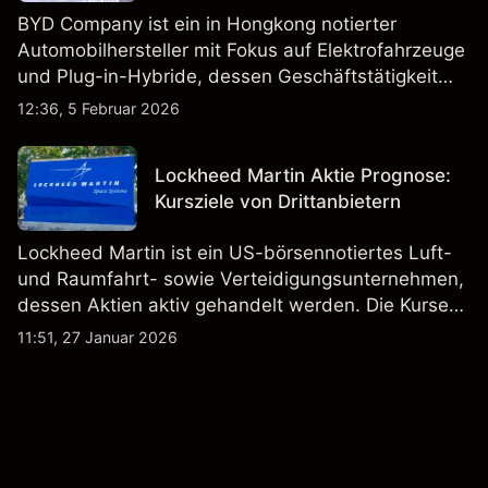
BYD Company ist ein in Hongkong notierter
Automobilhersteller mit Fokus auf Elektrofahrzeuge
und Plug-in-Hybride, dessen Geschäftstätigkeit
Fahrzeugproduktion, Batterien und verwandte
12:36, 5 Februar 2026
Technologien auf inländischen und internationalen
Märkten umfasst.
Lockheed Martin Aktie Prognose:
Kursziele von Drittanbietern
Lockheed Martin ist ein US-börsennotiertes Luft-
und Raumfahrt- sowie Verteidigungsunternehmen,
dessen Aktien aktiv gehandelt werden. Die Kurse
werden von Unternehmensergebnissen,
11:51, 27 Januar 2026
Verteidigungsbudgets, Vertragsaktivitäten und den
allgemeinen Aktienmärktbedingungen beeinflusst.