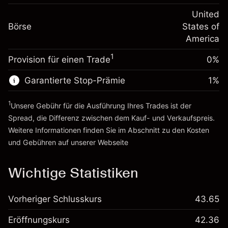
Positionswert
Anpassung der
-0.000682
Übernachtfinanzierung
United
Positionsgröße mit Hebelwirkung
%
Gebühren aus
Börse
States of
~
$5,000.00
fremdfinanzierten
(-$0.03)
America
Geld aus Hebelwirkung ~ $
$4,000.00
Positionswert
1
Provision für einen Trade
0%
Positionsgröße mit Hebelwirkung
Zur Plattform
~
$5,000.00
Garantierte Stop-Prämie
1
%
Geld aus Hebelwirkung ~ $
$4,000.00
1
Unsere Gebühr für die Ausführung Ihres Trades ist der
Zur Plattform
Spread, die Differenz zwischen dem Kauf- und Verkaufspreis.
Weitere Informationen finden Sie im Abschnitt zu den
Kosten
und Gebühren
auf unserer Webseite
Kosten und Gebühren
Wichtige Statistiken
Vorheriger Schlusskurs
43.65
Eröffnungskurs
42.36