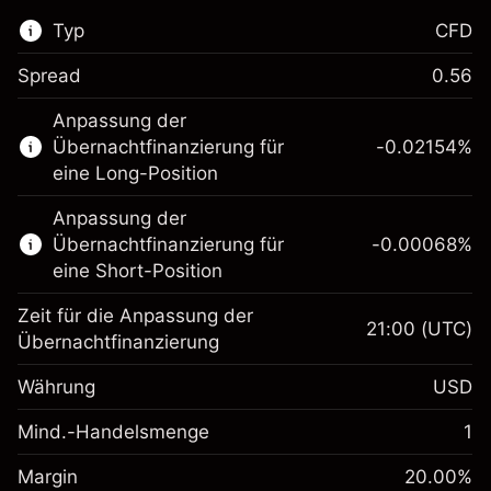
Typ
CFD
Spread
0.56
Dieser Finanzmarkt steht für das CFD-
Anpassung der
Trading zur Verfügung.
Übernachtfinanzierung für
-0.02154
%
Erfahren Sie mehr über:
eine Long-Position
CFDs
Anpassung der
Übernachtfinanzierung für
-0.00068
%
eine Short-Position
Zeit für die Anpassung der
21:00
(UTC)
Übernachtfinanzierung
Margin. Ihre Investition
$1,000.00
Währung
USD
Anpassung der
-0.02154
Übernachtfinanzierung
Mind.-Handelsmenge
1
%
Gebühren aus
Margin. Ihre Investition
$1,000.00
fremdfinanzierten
(-$1.08)
Margin
20.00
%