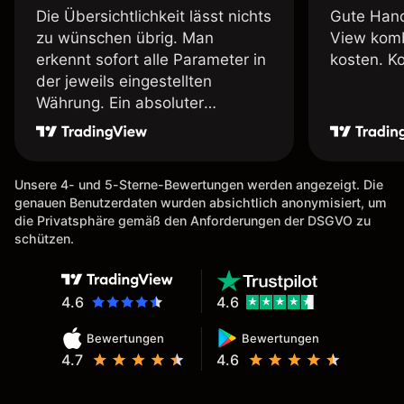
Die Übersichtlichkeit lässt nichts
Gute Hand
zu wünschen übrig. Man
View komb
erkennt sofort alle Parameter in
kosten. K
der jeweils eingestellten
Währung. Ein absoluter
Pluspunkt an dieser Stelle.
Unsere 4- und 5-Sterne-Bewertungen werden angezeigt. Die
genauen Benutzerdaten wurden absichtlich anonymisiert, um
die Privatsphäre gemäß den Anforderungen der DSGVO zu
schützen.
4.6
4.6
Bewertungen
Bewertungen
4.7
4.6