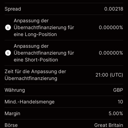
Spread
0.00218
Dieser Finanzmarkt steht für das CFD-
Anpassung der
Trading zur Verfügung.
Übernachtfinanzierung für
0.00000
%
Erfahren Sie mehr über:
eine Long-Position
CFDs
Anpassung der
Übernachtfinanzierung für
0.00000
%
eine Short-Position
Zeit für die Anpassung der
21:00
(UTC)
Übernachtfinanzierung
Margin. Ihre Investition
£1,000.00
Währung
GBP
Anpassung der
Übernachtfinanzierung
Mind.-Handelsmenge
10
0
%
Gebühren aus
(£0.00)
Margin. Ihre Investition
£1,000.00
fremdfinanzierten
Margin
5.00
%
Positionswert
Anpassung der
Börse
Übernachtfinanzierung
Great Britain
Positionsgröße mit Hebelwirkung
0
%