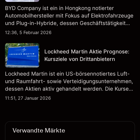
BYD Company ist ein in Hongkong notierter
Automobilhersteller mit Fokus auf Elektrofahrzeuge
und Plug-in-Hybride, dessen Geschäftstätigkeit
Fahrzeugproduktion, Batterien und verwandte
12:36, 5 Februar 2026
Technologien auf inländischen und internationalen
Märkten umfasst.
Lockheed Martin Aktie Prognose:
Kursziele von Drittanbietern
Lockheed Martin ist ein US-börsennotiertes Luft-
und Raumfahrt- sowie Verteidigungsunternehmen,
dessen Aktien aktiv gehandelt werden. Die Kurse
werden von Unternehmensergebnissen,
11:51, 27 Januar 2026
Verteidigungsbudgets, Vertragsaktivitäten und den
allgemeinen Aktienmärktbedingungen beeinflusst.
Verwandte Märkte