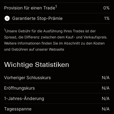
Gebühren aus
~
£20,000.00
(£0.00)
1
Provision für einen Trade
0%
fremdfinanzierten
Geld aus Hebelwirkung ~ $
£19,000.00
Positionswert
Garantierte Stop-Prämie
1
%
Positionsgröße mit Hebelwirkung
Zur Plattform
~
£20,000.00
1
Unsere Gebühr für die Ausführung Ihres Trades ist der
Geld aus Hebelwirkung ~ $
£19,000.00
Spread, die Differenz zwischen dem Kauf- und Verkaufspreis.
Weitere Informationen finden Sie im Abschnitt zu den
Kosten
Zur Plattform
und Gebühren
auf unserer Webseite
Kosten und Gebühren
Wichtige Statistiken
Vorheriger Schlusskurs
N/A
Eröffnungskurs
N/A
1-Jahres-Änderung
N/A
Tagesspanne
N/A