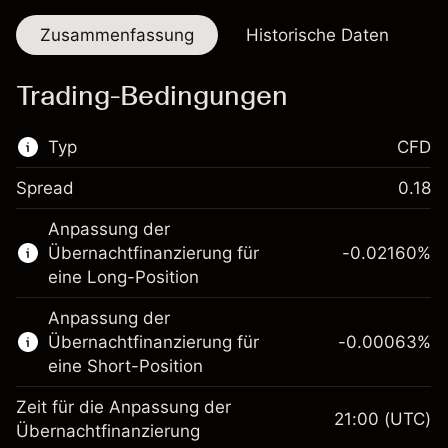
Zusammenfassung
Historische Daten
Trading-Bedingungen
Typ
CFD
Spread
0.18
Dieser Finanzmarkt steht für das CFD-
Anpassung der
Trading zur Verfügung.
Übernachtfinanzierung für
-0.02160
%
Erfahren Sie mehr über:
eine Long-Position
CFDs
Anpassung der
Übernachtfinanzierung für
-0.00063
%
eine Short-Position
Zeit für die Anpassung der
21:00
(UTC)
Übernachtfinanzierung