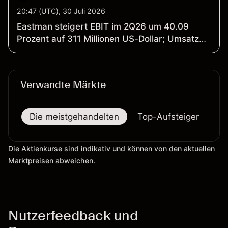
20:47 (UTC), 30 Juli 2026
Eastman steigert EBIT im 2Q26 um 40.09
Prozent auf 311 Millionen US-Dollar; Umsatz
wächst um 9.88 Prozent auf 2.513 Milliarden
US-Dollar
Verwandte Märkte
Die meistgehandelten
Top-Aufsteiger
To
Die Aktienkurse sind indikativ und können von den aktuellen
Marktpreisen abweichen.
Nutzerfeedback und