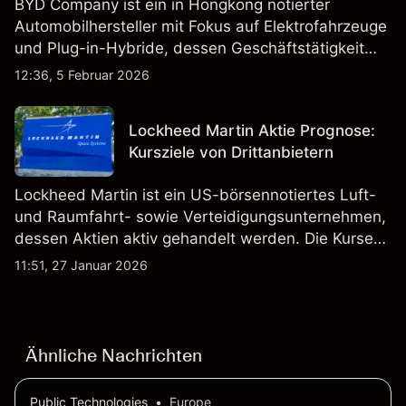
BYD Company ist ein in Hongkong notierter
Automobilhersteller mit Fokus auf Elektrofahrzeuge
und Plug-in-Hybride, dessen Geschäftstätigkeit
Fahrzeugproduktion, Batterien und verwandte
12:36, 5 Februar 2026
Technologien auf inländischen und internationalen
Märkten umfasst.
Lockheed Martin Aktie Prognose:
Kursziele von Drittanbietern
Lockheed Martin ist ein US-börsennotiertes Luft-
und Raumfahrt- sowie Verteidigungsunternehmen,
dessen Aktien aktiv gehandelt werden. Die Kurse
werden von Unternehmensergebnissen,
11:51, 27 Januar 2026
Verteidigungsbudgets, Vertragsaktivitäten und den
allgemeinen Aktienmärktbedingungen beeinflusst.
Ähnliche Nachrichten
Public Technologies
•
Europe