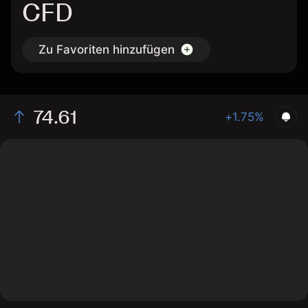
CFD
Zu Favoriten hinzufügen
74.61
+1.75%
The chart shows the EMN stock price data over the
last 1 day, with a current price of 74.61, a high of 75.2,
and a low of 73.48.