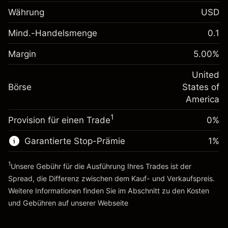
Margin. Ihre Investition
$1,000.00
Währung
USD
Anpassung der
-0.021596
Übernachtfinanzierung
Mind.-Handelsmenge
0.1
%
Gebühren aus
Margin. Ihre Investition
$1,000.00
fremdfinanzierten
(-$4.32)
Margin
5.00
%
Positionswert
Anpassung der
-0.000626
Übernachtfinanzierung
United
Positionsgröße mit Hebelwirkung
%
Gebühren aus
Börse
States of
~
$20,000.00
fremdfinanzierten
(-$0.13)
America
Geld aus Hebelwirkung ~ $
$19,000.00
Positionswert
1
Provision für einen Trade
0%
Positionsgröße mit Hebelwirkung
Zur Plattform
~
$20,000.00
Garantierte Stop-Prämie
1
%
Geld aus Hebelwirkung ~ $
$19,000.00
1
Unsere Gebühr für die Ausführung Ihres Trades ist der
Zur Plattform
Spread, die Differenz zwischen dem Kauf- und Verkaufspreis.
Weitere Informationen finden Sie im Abschnitt zu den
Kosten
und Gebühren
auf unserer Webseite
Kosten und Gebühren