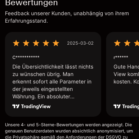
Bewertungen
Feedback unserer Kunden, unabhängig von ihrem
Erfahrungsstand.
2025-03-02
C***********
r******
Die Übersichtlichkeit lässt nichts
Gute Hand
zu wünschen übrig. Man
View komb
erkennt sofort alle Parameter in
kosten. K
der jeweils eingestellten
Währung. Ein absoluter
Pluspunkt an dieser Stelle.
Unsere 4- und 5-Sterne-Bewertungen werden angezeigt. Die
genauen Benutzerdaten wurden absichtlich anonymisiert, um
die Privatsphäre gemäß den Anforderungen der DSGVO zu