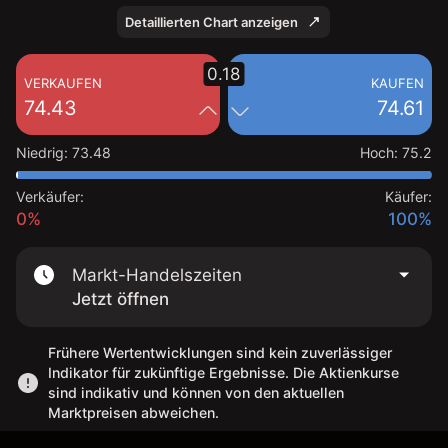
Detaillierten Chart anzeigen
0.18
VERKAUFEN
KAUFEN
74.43
74.61
Niedrig
:
73.48
Hoch
:
75.2
Verkäufer:
Käufer:
0%
100%
Markt-Handelszeiten
Jetzt öffnen
Frühere Wertentwicklungen sind kein zuverlässiger
Indikator für zukünftige Ergebnisse. Die Aktienkurse
sind indikativ und können von den aktuellen
Marktpreisen abweichen.