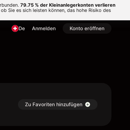
erbunden.
79.75 % der Kleinanlegerkonten verlieren
ob Sie es sich leisten können, das hohe Risiko des
De
Anmelden
Konto eröffnen
Zu Favoriten hinzufügen