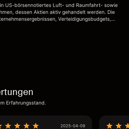
ein US-börsennotiertes Luft- und Raumfahrt- sowie
hmen, dessen Aktien aktiv gehandelt werden. Die
ternehmensergebnissen, Verteidigungsbudgets,
und den allgemeinen Aktienmärktbedingungen
rtungen
em Erfahrungsstand.
2025-04-09