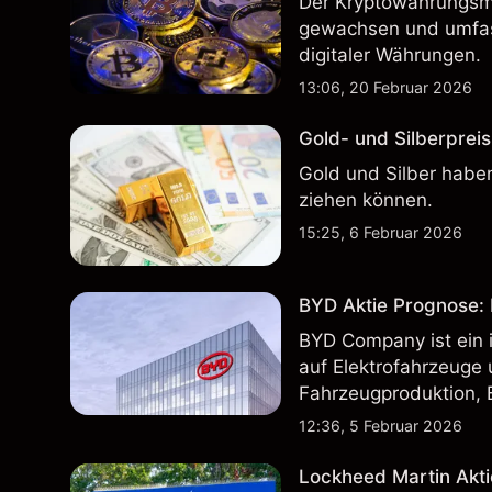
Der Kryptowährungsma
gewachsen und umfass
digitaler Währungen.
13:06, 20 Februar 2026
Gold- und Silberpreis
Gold und Silber haben
ziehen können.
15:25, 6 Februar 2026
BYD Aktie Prognose: K
BYD Company ist ein i
auf Elektrofahrzeuge 
Fahrzeugproduktion, 
inländischen und inte
12:36, 5 Februar 2026
Lockheed Martin Akti