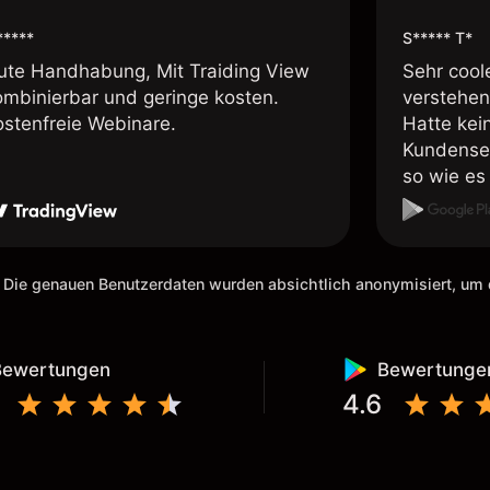
*****
S***** T*
ute Handhabung, Mit Traiding View
Sehr cool
ombinierbar und geringe kosten.
verstehen
ostenfreie Webinare.
Hatte kei
Kundenser
so wie es 
weiteremp
 Die genauen Benutzerdaten wurden absichtlich anonymisiert, u
Bewertungen
Bewertunge
4.6