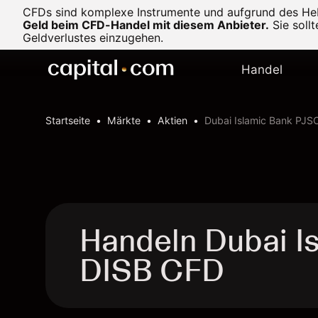
CFDs sind komplexe Instrumente und aufgrund des Heb
Geld beim CFD-Handel mit diesem Anbieter.
Sie soll
Geldverlustes einzugehen.
Handel
Startseite
Märkte
Aktien
Dubai Islamic Bank PJS
Handeln Dubai I
DISB CFD