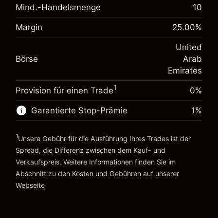
Mind.-Handelsmenge
10
Anpassung der
Übernachtfinanzierung
-0.0216
%
Margin
25.00
%
Gebühren aus
(-AED 0.86)
Margin. Ihre Investition
AED 1,000.00
fremdfinanzierten
United
Positionswert
Anpassung der
Börse
Arab
Übernachtfinanzierung
Positionsgröße mit Hebelwirkung
-0.000622
%
Emirates
Gebühren aus
~
AED 4,000.00
(-AED 0.02)
fremdfinanzierten
Geld aus Hebelwirkung ~ $
AED 3,000.00
1
Provision für einen Trade
0%
Positionswert
Positionsgröße mit Hebelwirkung
Garantierte Stop-Prämie
1
%
Zur Plattform
~
AED 4,000.00
Geld aus Hebelwirkung ~ $
AED 3,000.00
1
Unsere Gebühr für die Ausführung Ihres Trades ist der
Spread, die Differenz zwischen dem Kauf- und
Zur Plattform
Verkaufspreis. Weitere Informationen finden Sie im
Abschnitt zu den
Kosten und Gebühren
auf unserer
Kosten und Gebühren
Webseite