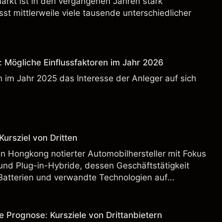
rkt ist in den vergangenen Jahren stark
t mittlerweile viele tausende unterschiedlicher
: Mögliche Einflussfaktoren im Jahr 2026
 im Jahr 2025 das Interesse der Anleger auf sich
ursziel von Dritten
n Hongkong notierter Automobilhersteller mit Fokus
und Plug-in-Hybride, dessen Geschäftstätigkeit
Batterien und verwandte Technologien auf
rnationalen Märkten umfasst.
e Prognose: Kursziele von Drittanbietern