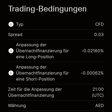
Trading-Bedingungen
Typ
CFD
Spread
0.03
Dieser Finanzmarkt steht für das CFD-Trading
Anpassung der
zur Verfügung.
Übernachtfinanzierung für
-0.02160
%
Erfahren Sie mehr über:
eine Long-Position
CFDs
Anpassung der
Übernachtfinanzierung für
-0.00062
%
eine Short-Position
Zeit für die Anpassung der
21:00
Übernachtfinanzierung
(UTC)
Währung
AED
Margin. Ihre Investition
AED 1,000.00