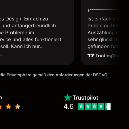
s****************
es Design. Einfach zu
Ist einfach zum b
 und anfängerfreundlich.
Probleme beim Ei
ne Probleme im
Auszahlung ist ei
vice und alles funktioniert
sehr glücklich das
soll. Kann ich nur
gefunden habe. I
fehlen.
weiter meine Freu
m die Privatsphäre gemäß den Anforderungen der DSGVO
n
4.6