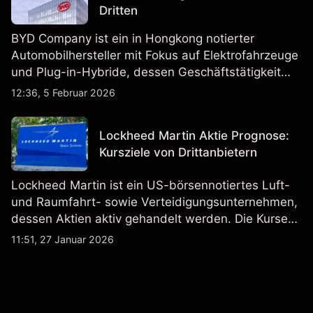
Dritten
BYD Company ist ein in Hongkong notierter
Automobilhersteller mit Fokus auf Elektrofahrzeuge
und Plug-in-Hybride, dessen Geschäftstätigkeit
Fahrzeugproduktion, Batterien und verwandte
12:36, 5 Februar 2026
Technologien auf inländischen und internationalen
Märkten umfasst.
Lockheed Martin Aktie Prognose:
Kursziele von Drittanbietern
Lockheed Martin ist ein US-börsennotiertes Luft-
und Raumfahrt- sowie Verteidigungsunternehmen,
dessen Aktien aktiv gehandelt werden. Die Kurse
werden von Unternehmensergebnissen,
11:51, 27 Januar 2026
Verteidigungsbudgets, Vertragsaktivitäten und den
allgemeinen Aktienmärktbedingungen beeinflusst.