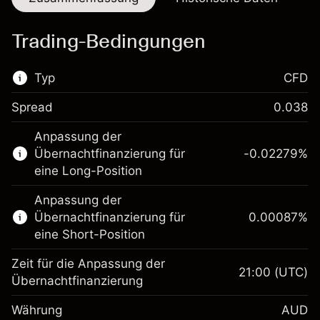
Trading-Bedingungen
Typ
CFD
Spread
0.038
Dieser Finanzmarkt steht für das CFD-
Anpassung der
Trading zur Verfügung.
Übernachtfinanzierung für
-0.02279
%
Erfahren Sie mehr über:
eine Long-Position
CFDs
Anpassung der
Übernachtfinanzierung für
0.00087
%
eine Short-Position
Zeit für die Anpassung der
21:00
(UTC)
Übernachtfinanzierung
Margin. Ihre Investition
A$1,000.00
Währung
AUD
Anpassung der