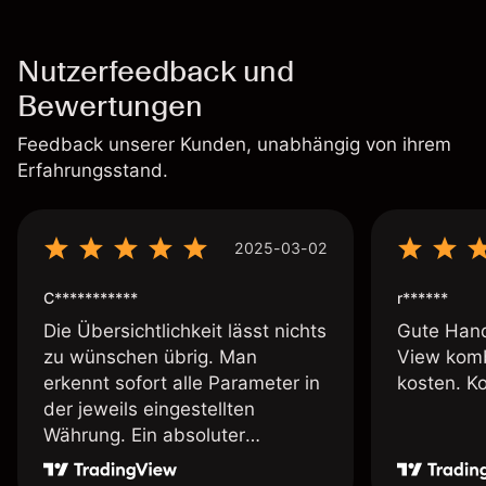
Nutzerfeedback und
Bewertungen
Feedback unserer Kunden, unabhängig von ihrem
Erfahrungsstand.
2025-03-02
C***********
r******
Die Übersichtlichkeit lässt nichts
Gute Hand
zu wünschen übrig. Man
View komb
erkennt sofort alle Parameter in
kosten. K
der jeweils eingestellten
Währung. Ein absoluter
Pluspunkt an dieser Stelle.