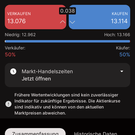
0.038
VERKAUFEN
KAUFEN
13.076
13.114
Niedrig
:
12.962
Hoch
:
13.166
Verkäufer:
Käufer:
50%
50%
Markt-Handelszeiten
Jetzt öffnen
Frühere Wertentwicklungen sind kein zuverlässiger
Indikator für zukünftige Ergebnisse. Die Aktienkurse
sind indikativ und können von den aktuellen
Marktpreisen abweichen.
Zusammenfassung
Historische Daten