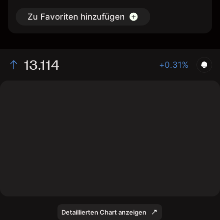
Zu Favoriten hinzufügen
13.114
+0.31%
The chart shows the DDRau stock price data over the
last 1 day, with a current price of 13.114, a high of
13.166, and a low of 12.962.
Detaillierten Chart anzeigen