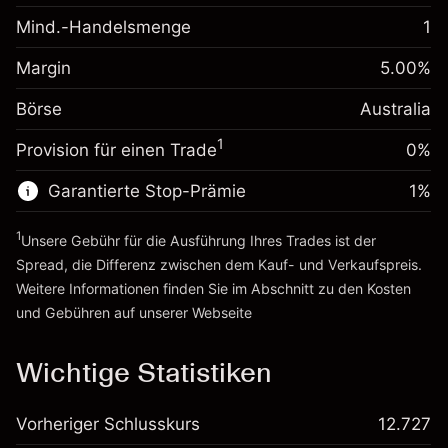
-0.022788
Übernachtfinanzierung
Mind.-Handelsmenge
1
%
Gebühren aus
Margin. Ihre Investition
A$1,000.00
fremdfinanzierten
(-A$4.56)
Margin
5.00
%
Positionswert
Anpassung der
Börse
Übernachtfinanzierung
Australia
Positionsgröße mit Hebelwirkung
0.00087
%
Gebühren aus
~
A$20,000.00
(A$0.17)
1
Provision für einen Trade
0%
fremdfinanzierten
Geld aus Hebelwirkung ~ $
A$19,000.00
Positionswert
Garantierte Stop-Prämie
1
%
Positionsgröße mit Hebelwirkung
Zur Plattform
~
A$20,000.00
1
Unsere Gebühr für die Ausführung Ihres Trades ist der
Geld aus Hebelwirkung ~ $
A$19,000.00
Spread, die Differenz zwischen dem Kauf- und Verkaufspreis.
Weitere Informationen finden Sie im Abschnitt zu den
Kosten
Zur Plattform
und Gebühren
auf unserer Webseite
Kosten und Gebühren
Wichtige Statistiken
Vorheriger Schlusskurs
12.727