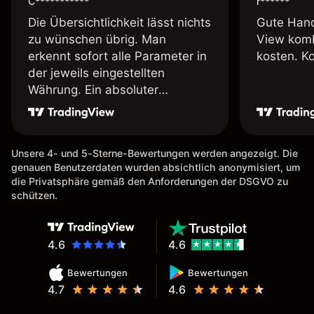
C***********
r******
Die Übersichtlichkeit lässt nichts
Gute Hand
zu wünschen übrig. Man
View komb
erkennt sofort alle Parameter in
kosten. K
der jeweils eingestellten
Währung. Ein absoluter
Pluspunkt an dieser Stelle.
Unsere 4- und 5-Sterne-Bewertungen werden angezeigt. Die
genauen Benutzerdaten wurden absichtlich anonymisiert, um
die Privatsphäre gemäß den Anforderungen der DSGVO zu
schützen.
4.6
4.6
Bewertungen
Bewertungen
4.7
4.6