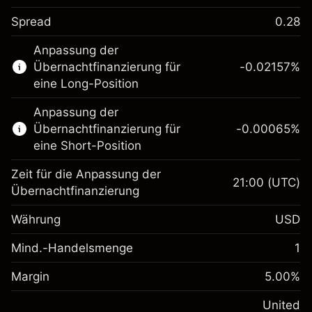
Spread
0.28
Dieser Finanzmarkt steht für das CFD-
Anpassung der
Trading zur Verfügung.
Übernachtfinanzierung für
-0.02157
%
Erfahren Sie mehr über:
eine Long-Position
CFDs
Anpassung der
Übernachtfinanzierung für
-0.00065
%
eine Short-Position
Zeit für die Anpassung der
21:00
(UTC)
Übernachtfinanzierung
Margin. Ihre Investition
$1,000.00
Währung
USD
Anpassung der
-0.021568
Übernachtfinanzierung
Mind.-Handelsmenge
1
%
Gebühren aus
Margin. Ihre Investition
$1,000.00
fremdfinanzierten
(-$4.31)
Margin
5.00
%
Positionswert
Anpassung der
-0.000654
Übernachtfinanzierung
United
Positionsgröße mit Hebelwirkung