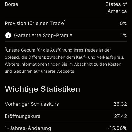
%
Gebühren aus
Börse
States of
~
$20,000.00
fremdfinanzierten
(-$0.13)
America
Geld aus Hebelwirkung ~ $
$19,000.00
Positionswert
1
Provision für einen Trade
0%
Positionsgröße mit Hebelwirkung
Zur Plattform
~
$20,000.00
Garantierte Stop-Prämie
1
%
Geld aus Hebelwirkung ~ $
$19,000.00
1
Unsere Gebühr für die Ausführung Ihres Trades ist der
Zur Plattform
Spread, die Differenz zwischen dem Kauf- und Verkaufspreis.
Weitere Informationen finden Sie im Abschnitt zu den
Kosten
und Gebühren
auf unserer Webseite
Kosten und Gebühren
Wichtige Statistiken
Vorheriger Schlusskurs
26.32
Eröffnungskurs
27.42
1-Jahres-Änderung
-15.06%