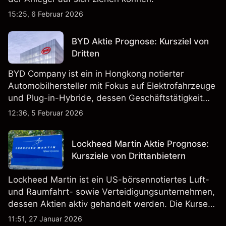
15:25, 6 Februar 2026
BYD Aktie Prognose: Kursziel von
Dritten
BYD Company ist ein in Hongkong notierter
Automobilhersteller mit Fokus auf Elektrofahrzeuge
und Plug-in-Hybride, dessen Geschäftstätigkeit
Fahrzeugproduktion, Batterien und verwandte
12:36, 5 Februar 2026
Technologien auf inländischen und internationalen
Märkten umfasst.
Lockheed Martin Aktie Prognose:
Kursziele von Drittanbietern
Lockheed Martin ist ein US-börsennotiertes Luft-
und Raumfahrt- sowie Verteidigungsunternehmen,
dessen Aktien aktiv gehandelt werden. Die Kurse
werden von Unternehmensergebnissen,
11:51, 27 Januar 2026