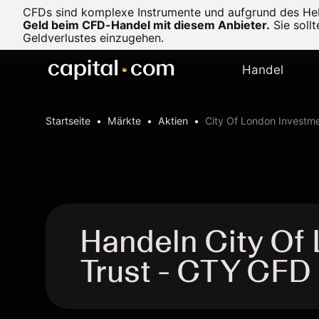
CFDs sind komplexe Instrumente und aufgrund des Heb
Geld beim CFD-Handel mit diesem Anbieter.
Sie soll
Geldverlustes einzugehen.
Handel
Startseite
Märkte
Aktien
City Of London Investme
Handeln City Of
Trust - CTY CFD