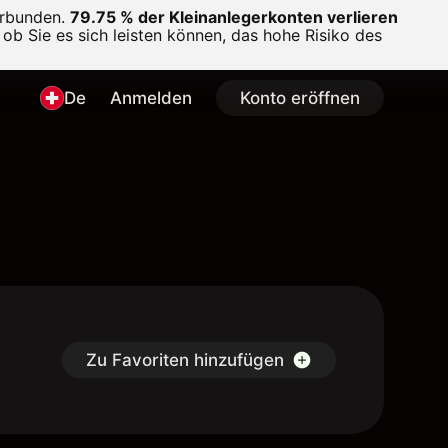
erbunden.
79.75 % der Kleinanlegerkonten verlieren
ob Sie es sich leisten können, das hohe Risiko des
De
Anmelden
Konto eröffnen
Zu Favoriten hinzufügen