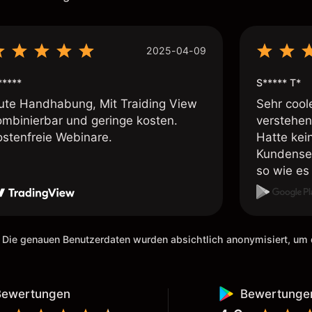
2025-04-09
*****
S***** T*
ute Handhabung, Mit Traiding View
Sehr cool
ombinierbar und geringe kosten.
verstehen
ostenfreie Webinare.
Hatte kei
Kundenser
so wie es 
weiteremp
 Die genauen Benutzerdaten wurden absichtlich anonymisiert, u
Bewertungen
Bewertunge