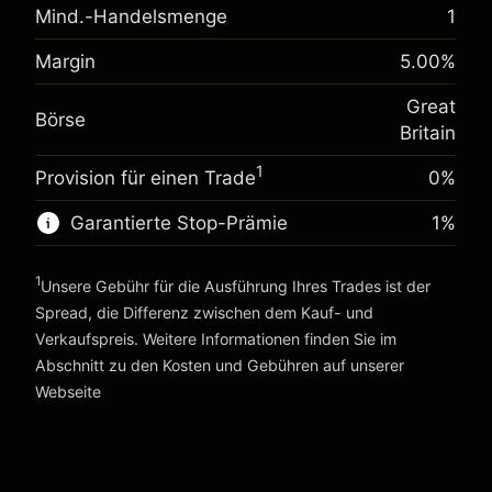
Mind.-Handelsmenge
1
Anpassung der
-0.021271
Übernachtfinanzierung
%
Margin
5.00
%
Gebühren aus fremdfinanzierten
Margin. Ihre Investition
£1,000.00
(-£4.25)
Positionswert
Great
Anpassung der
Börse
Positionsgröße mit Hebelwirkung
-0.000647
Britain
Übernachtfinanzierung
~
£20,000.00
%
Gebühren aus fremdfinanzierten
1
Geld aus Hebelwirkung ~ $
£19,000.00
Provision für einen Trade
(-£0.13)
0%
Positionswert
Positionsgröße mit Hebelwirkung
Garantierte Stop-Prämie
1
%
Zur Plattform
~
£20,000.00
Geld aus Hebelwirkung ~ $
£19,000.00
1
Unsere Gebühr für die Ausführung Ihres Trades ist der
Spread, die Differenz zwischen dem Kauf- und
Verkaufspreis. Weitere Informationen finden Sie im
Zur Plattform
Abschnitt zu den
Kosten und Gebühren
auf unserer
Kosten und Gebühren
Webseite