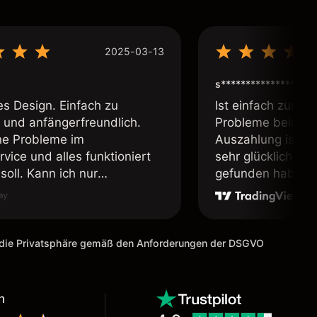
2025-03-13
s****************
es Design. Einfach zu
Ist einfach zum b
 und anfängerfreundlich.
Probleme beim Ei
ne Probleme im
Auszahlung ist ei
vice und alles funktioniert
sehr glücklich das
soll. Kann ich nur
gefunden habe. I
fehlen.
weiter meine Freu
m die Privatsphäre gemäß den Anforderungen der DSGVO
n