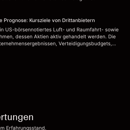
rnationalen Märkten umfasst.
e Prognose: Kursziele von Drittanbietern
ein US-börsennotiertes Luft- und Raumfahrt- sowie
hmen, dessen Aktien aktiv gehandelt werden. Die
ternehmensergebnissen, Verteidigungsbudgets,
und den allgemeinen Aktienmärktbedingungen
rtungen
em Erfahrungsstand.