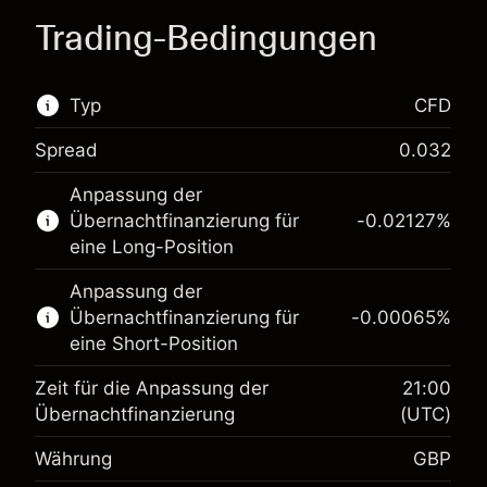
Trading-Bedingungen
Typ
CFD
Spread
0.032
Dieser Finanzmarkt steht für das CFD-Trading
Anpassung der
zur Verfügung.
Übernachtfinanzierung für
-0.02127
%
Erfahren Sie mehr über:
eine Long-Position
CFDs
Anpassung der
Übernachtfinanzierung für
-0.00065
%
eine Short-Position
Zeit für die Anpassung der
21:00
Übernachtfinanzierung
(UTC)
Währung
GBP
Margin. Ihre Investition
£1,000.00