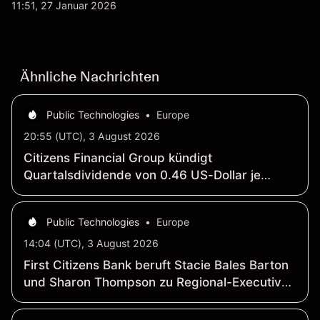
werden von Unternehmensergebnissen,
11:51, 27 Januar 2026
Verteidigungsbudgets, Vertragsaktivitäten und den
allgemeinen Aktienmärktbedingungen beeinflusst.
Ähnliche Nachrichten
Public Technologies
•
Europe
20:55 (UTC), 3 August 2026
Citizens Financial Group kündigt
Quartalsdividende von 0.46 US-Dollar je
Depositary Share auf Vorzugsaktien Serie H
an
Public Technologies
•
Europe
14:04 (UTC), 3 August 2026
First Citizens Bank beruft Stacie Bales Barton
und Sharon Thompson zu Regional-Executive-
Vizepraesidentinnen fuer Zentral-USA