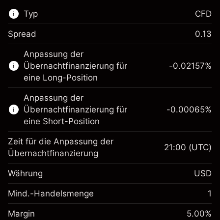
Typ
CFD
Spread
0.13
Dieser Finanzmarkt steht für das CFD-
Anpassung der
Trading zur Verfügung.
Übernachtfinanzierung für
-0.02157
%
Erfahren Sie mehr über:
eine Long-Position
CFDs
Anpassung der
Übernachtfinanzierung für
-0.00065
%
eine Short-Position
Zeit für die Anpassung der
21:00
(UTC)
Übernachtfinanzierung
Margin. Ihre Investition
$1,000.00
Währung
USD
Anpassung der
-0.021568
Übernachtfinanzierung
Mind.-Handelsmenge
1
%
Gebühren aus
Margin. Ihre Investition
$1,000.00
fremdfinanzierten
(-$4.31)
Margin
5.00
%