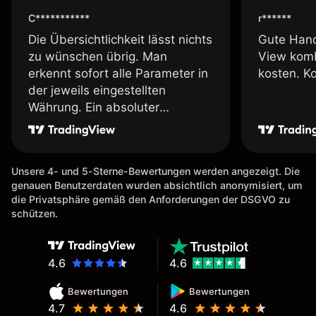
C***********
r******
Die Übersichtlichkeit lässt nichts
Gute Hand
zu wünschen übrig. Man
View komb
erkennt sofort alle Parameter in
kosten. K
der jeweils eingestellten
Währung. Ein absoluter
Pluspunkt an dieser Stelle.
Unsere 4- und 5-Sterne-Bewertungen werden angezeigt. Die
genauen Benutzerdaten wurden absichtlich anonymisiert, um
die Privatsphäre gemäß den Anforderungen der DSGVO zu
schützen.
4.6
4.6
Bewertungen
Bewertungen
4.7
4.6