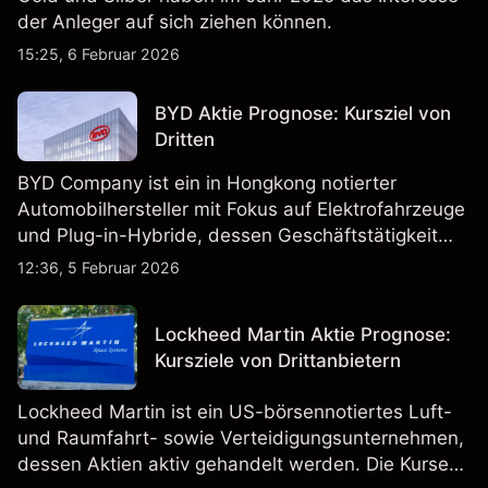
der Anleger auf sich ziehen können.
15:25, 6 Februar 2026
BYD Aktie Prognose: Kursziel von
Dritten
BYD Company ist ein in Hongkong notierter
Automobilhersteller mit Fokus auf Elektrofahrzeuge
und Plug-in-Hybride, dessen Geschäftstätigkeit
Fahrzeugproduktion, Batterien und verwandte
12:36, 5 Februar 2026
Technologien auf inländischen und internationalen
Märkten umfasst.
Lockheed Martin Aktie Prognose:
Kursziele von Drittanbietern
Lockheed Martin ist ein US-börsennotiertes Luft-
und Raumfahrt- sowie Verteidigungsunternehmen,
dessen Aktien aktiv gehandelt werden. Die Kurse