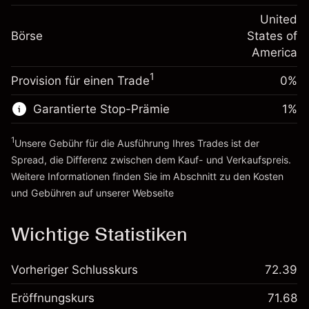
Positionswert
Anpassung der
-0.000654
Übernachtfinanzierung
United
Positionsgröße mit Hebelwirkung
%
Gebühren aus
Börse
States of
~
$20,000.00
fremdfinanzierten
(-$0.13)
America
Geld aus Hebelwirkung ~ $
$19,000.00
Positionswert
1
Provision für einen Trade
0%
Positionsgröße mit Hebelwirkung
Zur Plattform
~
$20,000.00
Garantierte Stop-Prämie
1
%
Geld aus Hebelwirkung ~ $
$19,000.00
1
Unsere Gebühr für die Ausführung Ihres Trades ist der
Zur Plattform
Spread, die Differenz zwischen dem Kauf- und Verkaufspreis.
Weitere Informationen finden Sie im Abschnitt zu den
Kosten
und Gebühren
auf unserer Webseite
Kosten und Gebühren
Wichtige Statistiken
Vorheriger Schlusskurs
72.39
Eröffnungskurs
71.68