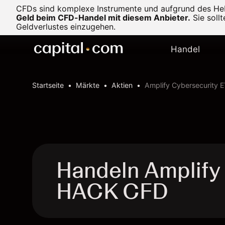
CFDs sind komplexe Instrumente und aufgrund des Heb
Geld beim CFD-Handel mit diesem Anbieter.
Sie soll
Geldverlustes einzugehen.
Handel
Startseite
Märkte
Aktien
Amplify Cybersecurity 
Handeln Amplify
HACK CFD