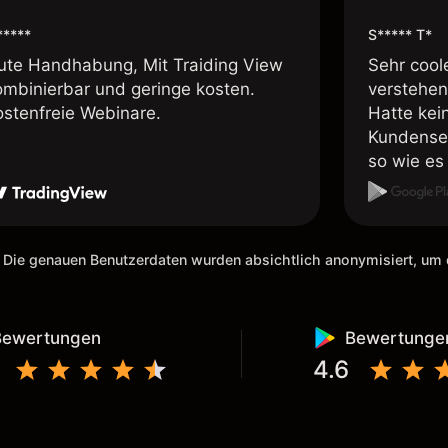
*****
S***** T*
ute Handhabung, Mit Traiding View
Sehr cool
ombinierbar und geringe kosten.
verstehen
ostenfreie Webinare.
Hatte kei
Kundenser
so wie es 
weiteremp
 Die genauen Benutzerdaten wurden absichtlich anonymisiert, u
Bewertungen
Bewertunge
4.6