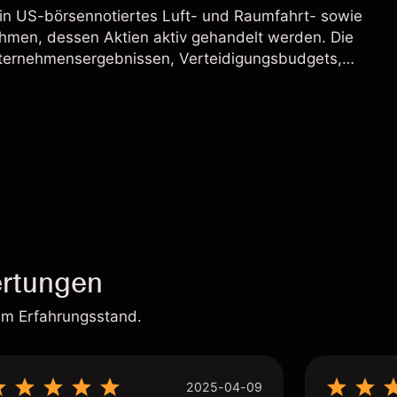
ein US-börsennotiertes Luft- und Raumfahrt- sowie
hmen, dessen Aktien aktiv gehandelt werden. Die
ternehmensergebnissen, Verteidigungsbudgets,
und den allgemeinen Aktienmärktbedingungen
rtungen
em Erfahrungsstand.
2025-04-09