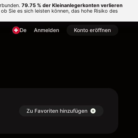
erbunden.
79.75 % der Kleinanlegerkonten verlieren
ob Sie es sich leisten können, das hohe Risiko des
De
Anmelden
Konto eröffnen
Zu Favoriten hinzufügen