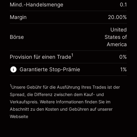
Mind.-Handelsmenge
0.1
Anpassung der
-0.021568
Übernachtfinanzierung
%
Margin
20.00
%
Gebühren aus fremdfinanzierten
Margin. Ihre Investition
$1,000.00
(-$1.08)
Positionswert
United
Anpassung der
Positionsgröße mit Hebelwirkung ~
$5,000.00
-0.000654
Börse
States of
Übernachtfinanzierung
Geld aus Hebelwirkung ~ $
$4,000.00
%
America
Gebühren aus fremdfinanzierten
(-$0.03)
Positionswert
1
Provision für einen Trade
0%
Zur Plattform
Positionsgröße mit Hebelwirkung ~
$5,000.00
Geld aus Hebelwirkung ~ $
$4,000.00
Garantierte Stop-Prämie
1
%
1
Unsere Gebühr für die Ausführung Ihres Trades ist der
Zur Plattform
Spread, die Differenz zwischen dem Kauf- und
Verkaufspreis. Weitere Informationen finden Sie im
Abschnitt zu den
Kosten und Gebühren
auf unserer
Kosten und Gebühren
Webseite