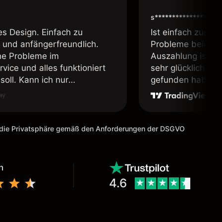
s****************
es Design. Einfach zu
Ist einfach zum b
 und anfängerfreundlich.
Probleme beim Ei
ne Probleme im
Auszahlung ist ei
vice und alles funktioniert
sehr glücklich das
soll. Kann ich nur
gefunden habe. I
fehlen.
weiter meine Freu
m die Privatsphäre gemäß den Anforderungen der DSGVO
n
4.6