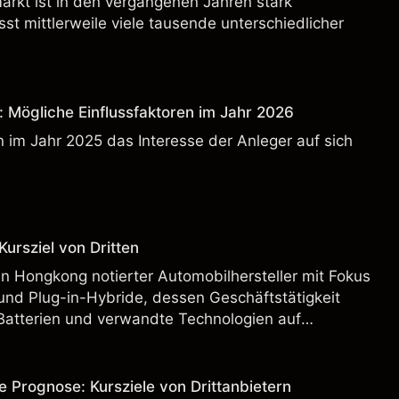
rkt ist in den vergangenen Jahren stark
t mittlerweile viele tausende unterschiedlicher
: Mögliche Einflussfaktoren im Jahr 2026
 im Jahr 2025 das Interesse der Anleger auf sich
ursziel von Dritten
n Hongkong notierter Automobilhersteller mit Fokus
und Plug-in-Hybride, dessen Geschäftstätigkeit
Batterien und verwandte Technologien auf
rnationalen Märkten umfasst.
e Prognose: Kursziele von Drittanbietern