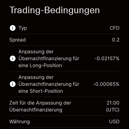
Trading-Bedingungen
Typ
CFD
Spread
0.2
Dieser Finanzmarkt steht für das CFD-Trading
Anpassung der
zur Verfügung.
Übernachtfinanzierung für
-0.02157
%
Erfahren Sie mehr über:
eine Long-Position
CFDs
Anpassung der
Übernachtfinanzierung für
-0.00065
%
eine Short-Position
Zeit für die Anpassung der
21:00
Übernachtfinanzierung
(UTC)
Währung
USD
Margin. Ihre Investition
$1,000.00