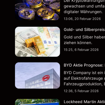
Der Kryptowährungsma
gewachsen und umfass
digitaler Währungen.
13:06, 20 Februar 2026
Gold- und Silberpreis
Gold und Silber haben
ziehen können.
15:25, 6 Februar 2026
BYD Aktie Prognose: K
BYD Company ist ein i
auf Elektrofahrzeuge 
Fahrzeugproduktion, 
inländischen und inte
12:36, 5 Februar 2026
Lockheed Martin Akti