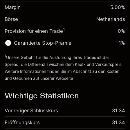
Margin. Ihre Investition
€1,000.00
fremdfinanzierten
(-€3.46)
Margin
5.00
%
Positionswert
Anpassung der
-0.004915
Börse
Übernachtfinanzierung
Netherlands
Positionsgröße mit Hebelwirkung
%
Gebühren aus
~
€20,000.00
1
Provision für einen Trade
0%
fremdfinanzierten
(-€0.98)
Geld aus Hebelwirkung ~ $
€19,000.00
Positionswert
Garantierte Stop-Prämie
1
%
Positionsgröße mit Hebelwirkung
Zur Plattform
~
€20,000.00
1
Unsere Gebühr für die Ausführung Ihres Trades ist der
Geld aus Hebelwirkung ~ $
€19,000.00
Spread, die Differenz zwischen dem Kauf- und Verkaufspreis.
Weitere Informationen finden Sie im Abschnitt zu den
Kosten
Zur Plattform
und Gebühren
auf unserer Webseite
Kosten und Gebühren
Wichtige Statistiken
Vorheriger Schlusskurs
31.34
Eröffnungskurs
31.34