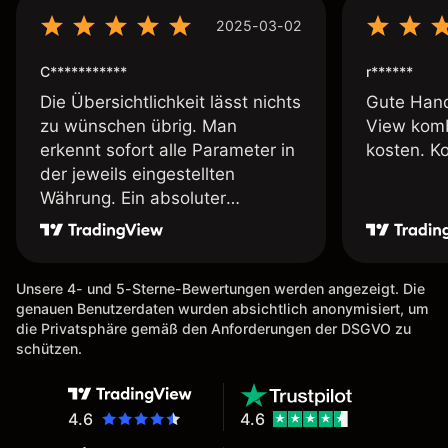
2025-03-02
C***********
r******
Die Übersichtlichkeit lässt nichts
Gute Hand
zu wünschen übrig. Man
View komb
erkennt sofort alle Parameter in
kosten. K
der jeweils eingestellten
Währung. Ein absoluter
Pluspunkt an dieser Stelle.
Unsere 4- und 5-Sterne-Bewertungen werden angezeigt. Die
genauen Benutzerdaten wurden absichtlich anonymisiert, um
die Privatsphäre gemäß den Anforderungen der DSGVO zu
schützen.
4.6
4.6