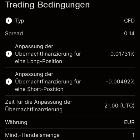
Trading-Bedingungen
Typ
CFD
Spread
0.14
Dieser Finanzmarkt steht für das CFD-
Anpassung der
Trading zur Verfügung.
Übernachtfinanzierung für
-0.01731
%
Erfahren Sie mehr über:
eine Long-Position
CFDs
Anpassung der
Übernachtfinanzierung für
-0.00492
%
eine Short-Position
Zeit für die Anpassung der
21:00
(UTC)
Übernachtfinanzierung
Margin. Ihre Investition
€1,000.00
Währung
EUR
Anpassung der
-0.017307
Übernachtfinanzierung
Mind.-Handelsmenge
1
%
Gebühren aus