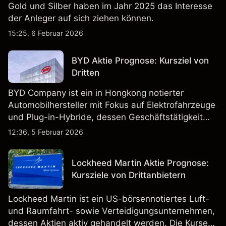
Gold und Silber haben im Jahr 2025 das Interesse
der Anleger auf sich ziehen können.
15:25, 6 Februar 2026
BYD Aktie Prognose: Kursziel von
Dritten
BYD Company ist ein in Hongkong notierter
Automobilhersteller mit Fokus auf Elektrofahrzeuge
und Plug-in-Hybride, dessen Geschäftstätigkeit
Fahrzeugproduktion, Batterien und verwandte
12:36, 5 Februar 2026
Technologien auf inländischen und internationalen
Märkten umfasst.
Lockheed Martin Aktie Prognose:
Kursziele von Drittanbietern
Lockheed Martin ist ein US-börsennotiertes Luft-
und Raumfahrt- sowie Verteidigungsunternehmen,
dessen Aktien aktiv gehandelt werden. Die Kurse