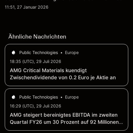
werden von Unternehmensergebnissen,
11:51, 27 Januar 2026
Verteidigungsbudgets, Vertragsaktivitäten und den
allgemeinen Aktienmärktbedingungen beeinflusst.
Ähnliche Nachrichten
Public Technologies
•
Europe
18:35 (UTC), 29 Juli 2026
AMG Critical Materials kuendigt
Zwischendividende von 0.2 Euro je Aktie an
Public Technologies
•
Europe
16:29 (UTC), 29 Juli 2026
AMG steigert bereinigtes EBITDA im zweiten
Quartal FY26 um 30 Prozent auf 92 Millionen
US-Dollar; Umsatz steigt um 19 Prozent auf