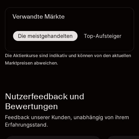
522,73 Millionen US-Dollar
Verwandte Märkte
Die meistgehandelten
Top-Aufsteiger
To
Die Aktienkurse sind indikativ und können von den aktuellen
Marktpreisen abweichen.
Nutzerfeedback und
Bewertungen
Feedback unserer Kunden, unabhängig von ihrem
Erfahrungsstand.