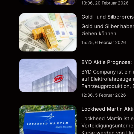
13:06, 20 Februar 2026
Gold- und Silberpreis
Gold und Silber haben
ziehen können.
15:25, 6 Februar 2026
BYD Aktie Prognose: K
BYD Company ist ein i
auf Elektrofahrzeuge 
Fahrzeugproduktion, 
inländischen und inte
12:36, 5 Februar 2026
Lockheed Martin Akti
Lockheed Martin ist 
Verteidigungsunterne
Kurse werden von Un