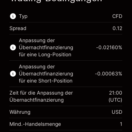
Typ
CFD
Spread
0.12
Dieser Finanzmarkt steht für das CFD-Trading
Anpassung der
zur Verfügung.
Übernachtfinanzierung
-0.02160
%
Erfahren Sie mehr über:
für eine Long-Position
CFDs
Anpassung der
Übernachtfinanzierung
-0.00063
%
für eine Short-Position
Zeit für die Anpassung der
21:00
Übernachtfinanzierung
(UTC)
Währung
USD
Margin. Ihre Investition
$1,000.00
Mind.-Handelsmenge
1
Anpassung der
-0.021596
Übernachtfinanzierung