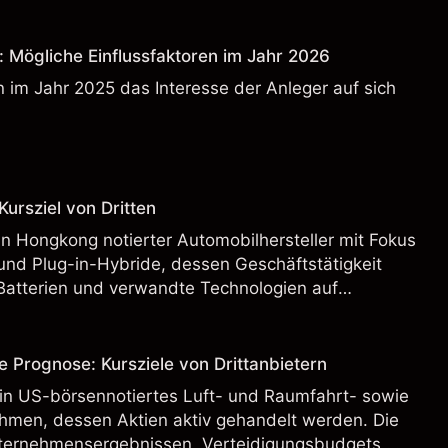
: Mögliche Einflussfaktoren im Jahr 2026
 im Jahr 2025 das Interesse der Anleger auf sich
ursziel von Dritten
n Hongkong notierter Automobilhersteller mit Fokus
und Plug-in-Hybride, dessen Geschäftstätigkeit
Batterien und verwandte Technologien auf
rnationalen Märkten umfasst.
e Prognose: Kursziele von Drittanbietern
ein US-börsennotiertes Luft- und Raumfahrt- sowie
hmen, dessen Aktien aktiv gehandelt werden. Die
ternehmensergebnissen, Verteidigungsbudgets,