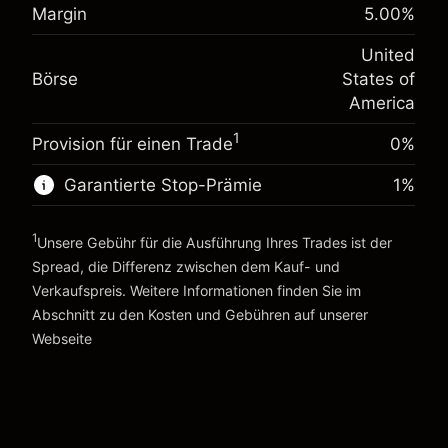
%
Margin
5.00
%
Gebühren aus fremdfinanzierten
Margin. Ihre Investition
$1,000.00
(-$4.32)
Positionswert
United
Anpassung der
Positionsgröße mit Hebelwirkung
-0.000626
Börse
States of
Übernachtfinanzierung
~
$20,000.00
%
America
Gebühren aus fremdfinanzierten
Geld aus Hebelwirkung ~ $
$19,000.00
(-$0.13)
Positionswert
1
Provision für einen Trade
0%
Positionsgröße mit Hebelwirkung
Zur Plattform
~
$20,000.00
Garantierte Stop-Prämie
1
%
Geld aus Hebelwirkung ~ $
$19,000.00
1
Unsere Gebühr für die Ausführung Ihres Trades ist der
Spread, die Differenz zwischen dem Kauf- und
Zur Plattform
Verkaufspreis. Weitere Informationen finden Sie im
Abschnitt zu den
Kosten und Gebühren
auf unserer
Kosten und Gebühren
Webseite