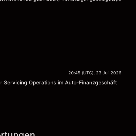
und den allgemeinen Aktienmärktbedingungen
20:45 (UTC), 23 Juli 2026
r Servicing Operations im Auto-Finanzgeschäft
rtungen