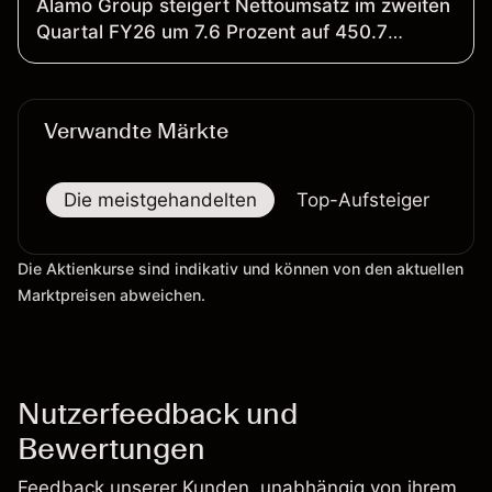
Alamo Group steigert Nettoumsatz im zweiten
Quartal FY26 um 7.6 Prozent auf 450.7
Millionen US-Dollar; verwässertes Ergebnis je
Aktie sinkt um 0.8 Prozent auf 2.55 US-Dollar
Verwandte Märkte
Die meistgehandelten
Top-Aufsteiger
To
Die Aktienkurse sind indikativ und können von den aktuellen
Marktpreisen abweichen.
Nutzerfeedback und
Bewertungen
Feedback unserer Kunden, unabhängig von ihrem