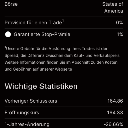
%
Gebühren aus
Börse
States of
~
$20,000.00
fremdfinanzierten
(-$0.13)
America
Geld aus Hebelwirkung ~ $
$19,000.00
Positionswert
1
Provision für einen Trade
0%
Positionsgröße mit Hebelwirkung
Zur Plattform
~
$20,000.00
Garantierte Stop-Prämie
1
%
Geld aus Hebelwirkung ~ $
$19,000.00
1
Unsere Gebühr für die Ausführung Ihres Trades ist der
Zur Plattform
Spread, die Differenz zwischen dem Kauf- und Verkaufspreis.
Weitere Informationen finden Sie im Abschnitt zu den
Kosten
und Gebühren
auf unserer Webseite
Kosten und Gebühren
Wichtige Statistiken
Vorheriger Schlusskurs
164.86
Eröffnungskurs
164.33
1-Jahres-Änderung
-26.66%