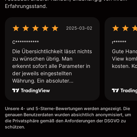
Erfahrungsstand.
2025-03-02
C***********
r******
Die Übersichtlichkeit lässt nichts
Gute Hand
zu wünschen übrig. Man
View komb
erkennt sofort alle Parameter in
kosten. K
der jeweils eingestellten
Währung. Ein absoluter
Pluspunkt an dieser Stelle.
Unsere 4- und 5-Sterne-Bewertungen werden angezeigt. Die
genauen Benutzerdaten wurden absichtlich anonymisiert, um
die Privatsphäre gemäß den Anforderungen der DSGVO zu
schützen.