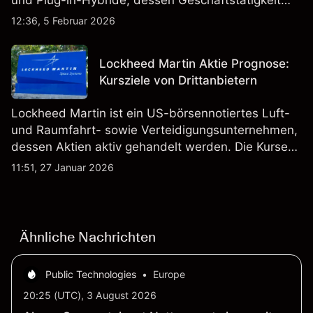
Fahrzeugproduktion, Batterien und verwandte
12:36, 5 Februar 2026
Technologien auf inländischen und internationalen
Märkten umfasst.
Lockheed Martin Aktie Prognose:
Kursziele von Drittanbietern
Lockheed Martin ist ein US-börsennotiertes Luft-
und Raumfahrt- sowie Verteidigungsunternehmen,
dessen Aktien aktiv gehandelt werden. Die Kurse
werden von Unternehmensergebnissen,
11:51, 27 Januar 2026
Verteidigungsbudgets, Vertragsaktivitäten und den
allgemeinen Aktienmärktbedingungen beeinflusst.
Ähnliche Nachrichten
Public Technologies
•
Europe
20:25 (UTC), 3 August 2026