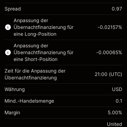
Spread
0.97
Dieser Finanzmarkt steht für das CFD-
Anpassung der
Trading zur Verfügung.
Übernachtfinanzierung für
-0.02157
%
Erfahren Sie mehr über:
eine Long-Position
CFDs
Anpassung der
Übernachtfinanzierung für
-0.00065
%
eine Short-Position
Zeit für die Anpassung der
21:00
(UTC)
Übernachtfinanzierung
Margin. Ihre Investition
$1,000.00
Währung
USD
Anpassung der
-0.021568
Übernachtfinanzierung
Mind.-Handelsmenge
0.1
%
Gebühren aus
Margin. Ihre Investition
$1,000.00
fremdfinanzierten
(-$4.31)
Margin
5.00
%
Positionswert
Anpassung der
-0.000654
Übernachtfinanzierung
United
Positionsgröße mit Hebelwirkung