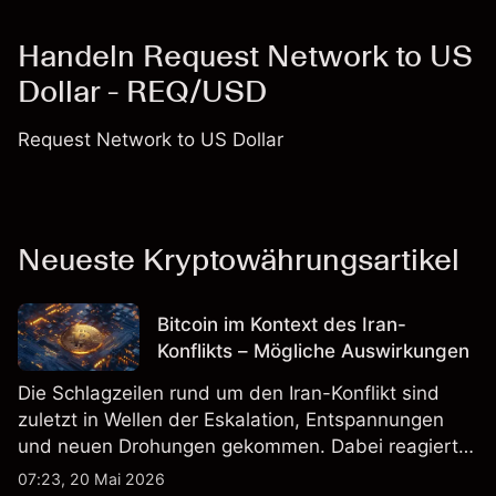
Handeln Request Network to US
Dollar - REQ/USD
Request Network to US Dollar
Neueste Kryptowährungsartikel
Bitcoin im Kontext des Iran-
Konflikts – Mögliche Auswirkungen
Die Schlagzeilen rund um den Iran-Konflikt sind
zuletzt in Wellen der Eskalation, Entspannungen
und neuen Drohungen gekommen. Dabei reagierte
der Markt nicht nur auf Ereignisse selbst, sondern
07:23, 20 Mai 2026