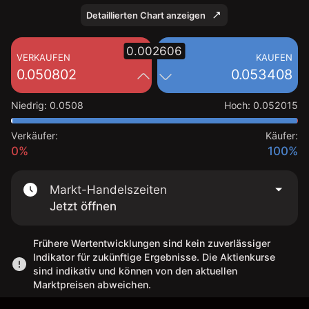
Detaillierten Chart anzeigen
0.002606
VERKAUFEN
KAUFEN
0.050802
0.053408
Niedrig
:
0.0508
Hoch
:
0.052015
Verkäufer:
Käufer:
0%
100%
Markt-Handelszeiten
Jetzt öffnen
Frühere Wertentwicklungen sind kein zuverlässiger
Indikator für zukünftige Ergebnisse. Die Aktienkurse
sind indikativ und können von den aktuellen
Marktpreisen abweichen.