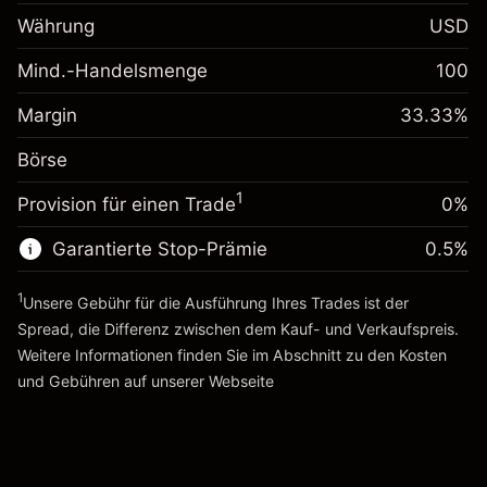
Margin. Ihre Investition
$1,000.00
Währung
USD
Anpassung der
-0.061644
Übernachtfinanzierung
Mind.-Handelsmenge
100
%
Gebühren aus
Margin. Ihre Investition
$1,000.00
fremdfinanzierten
(-$1.85)
Margin
33.33
%
Positionswert
Anpassung der
0.013699
Börse
Übernachtfinanzierung
Positionsgröße mit Hebelwirkung
%
Gebühren aus
~
$3,000.30
1
Provision für einen Trade
0%
fremdfinanzierten
($0.41)
Geld aus Hebelwirkung ~ $
$2,000.30
Positionswert
Garantierte Stop-Prämie
0.5
%
Positionsgröße mit Hebelwirkung
Zur Plattform
~
$3,000.30
1
Unsere Gebühr für die Ausführung Ihres Trades ist der
Geld aus Hebelwirkung ~ $
$2,000.30
Spread, die Differenz zwischen dem Kauf- und Verkaufspreis.
Weitere Informationen finden Sie im Abschnitt zu den
Kosten
Zur Plattform
und Gebühren
auf unserer Webseite
Kosten und Gebühren