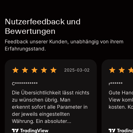
Nutzerfeedback und
Bewertungen
Feedback unserer Kunden, unabhängig von ihrem
Erfahrungsstand.
2025-03-02
C***********
r******
Die Übersichtlichkeit lässt nichts
Gute Hand
zu wünschen übrig. Man
View komb
erkennt sofort alle Parameter in
kosten. K
der jeweils eingestellten
Währung. Ein absoluter
Pluspunkt an dieser Stelle.