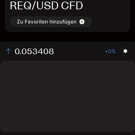
REQ/USD CFD
Zu Favoriten hinzufügen
0.053408
+0%
The chart displays the REQ/USD price data over the
last 1 day, with a current rate of 0.053408, a high of
0.052015, and a low of 0.0508.