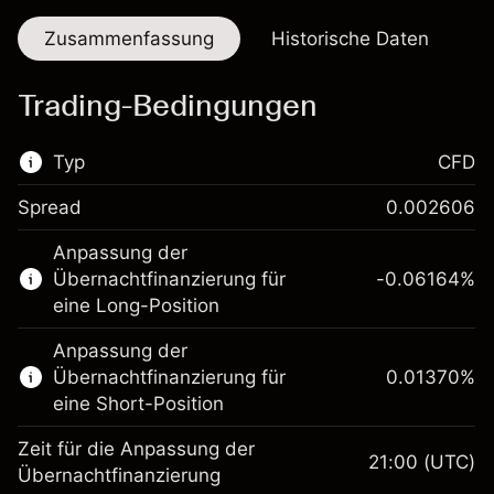
Zusammenfassung
Historische Daten
Trading-Bedingungen
Typ
CFD
Spread
0.002606
Dieser Finanzmarkt steht für das CFD-
Anpassung der
Trading zur Verfügung.
Übernachtfinanzierung für
-0.06164
%
Erfahren Sie mehr über:
eine Long-Position
CFDs
Anpassung der
Übernachtfinanzierung für
0.01370
%
eine Short-Position
Zeit für die Anpassung der
21:00
(UTC)
Übernachtfinanzierung