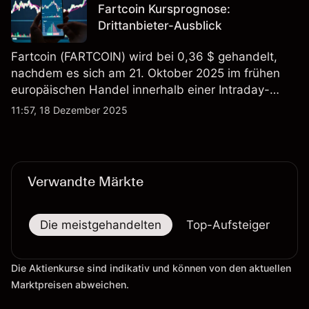
Fartcoin Kursprognose:
Drittanbieter-Ausblick
Fartcoin (FARTCOIN) wird bei 0,36 $ gehandelt,
nachdem es sich am 21. Oktober 2025 im frühen
europäischen Handel innerhalb einer Intraday-
Spanne von 0,3493–0,3898 $ bewegte. Der Kurs
11:57, 18 Dezember 2025
liegt nahe der Mitte seiner Sitzungsspanne und
bleibt unter dem Wochenhoch von 0,3898 $.
Verwandte Märkte
Die meistgehandelten
Top-Aufsteiger
To
Die Aktienkurse sind indikativ und können von den aktuellen
Marktpreisen abweichen.