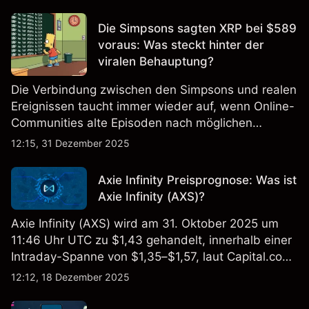
vor allem auf Erwartungen, Liquidität und globale
Risikostimmung.
Die Simpsons sagten XRP bei $589
voraus: Was steckt hinter der
viralen Behauptung?
Die Verbindung zwischen den Simpsons und realen
Ereignissen taucht immer wieder auf, wenn Online-
Communities alte Episoden nach möglichen
Hinweisen oder Zufällen durchsuchen. XRP wurde
12:15, 31 Dezember 2025
kürzlich in diese Diskussion hineingezogen, was
einige Zuschauer fragen lässt, ob die Serie jemals
Axie Infinity Preisprognose: Was ist
auf ein bestimmtes Preisniveau hingedeutet hat.
Axie Infinity (AXS)?
Axie Infinity (AXS) wird am 31. Oktober 2025 um
11:46 Uhr UTC zu $1,43 gehandelt, innerhalb einer
Intraday-Spanne von $1,35–$1,57, laut Capital.com
Preisfeed.
12:12, 18 Dezember 2025