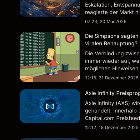
Eskalation, Entspan
reagierte der Markt ni
Erwartungen, Liquidit
07:23, 20 Mai 2026
Die Simpsons sagten 
viralen Behauptung?
Die Verbindung zwisc
immer wieder auf, we
möglichen Hinweisen 
diese Diskussion hine
12:15, 31 Dezember 2025
die Serie jemals auf 
Axie Infinity Preispro
Axie Infinity (AXS) w
gehandelt, innerhalb 
Capital.com Preisfeed
12:12, 18 Dezember 2025