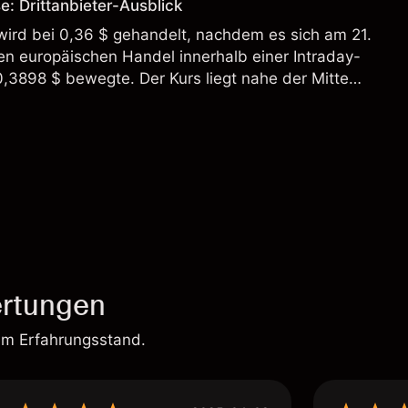
: Drittanbieter-Ausblick
wird bei 0,36 $ gehandelt, nachdem es sich am 21.
en europäischen Handel innerhalb einer Intraday-
3898 $ bewegte. Der Kurs liegt nahe der Mitte
e und bleibt unter dem Wochenhoch von 0,3898 $.
rtungen
em Erfahrungsstand.