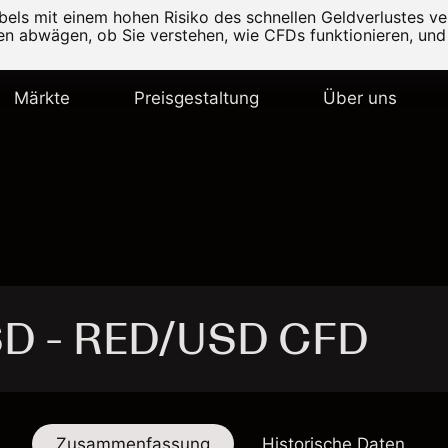
els mit einem hohen Risiko des schnellen Geldverlustes v
ten abwägen, ob Sie verstehen, wie CFDs funktionieren, und 
Märkte
Preisgestaltung
Über uns
SD - RED/USD CFD
Zusammenfassung
Historische Daten