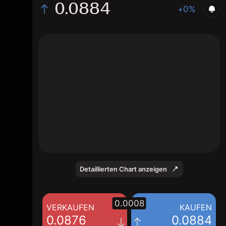
0.0884
+0%
The chart displays the RED/USD price data
over the last 1 day, with a current rate of
0.0884, a high of 0.088, and a low of
0.0865.
Detaillierten Chart anzeigen
0.0008
VERKAUFEN
KAUFEN
0.0876
0.0884