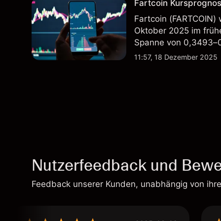
Fartcoin Kursprognose
Fartcoin (FARTCOIN) 
Oktober 2025 im früh
Spanne von 0,3493–0,
seiner Sitzungsspann
11:57, 18 Dezember 2025
Nutzerfeedback und Bewe
Feedback unserer Kunden, unabhängig von ihr