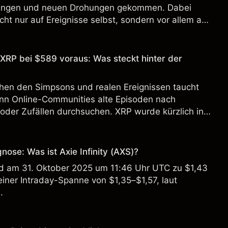
nungen und neuen Drohungen gekommen. Dabei
cht nur auf Ereignisse selbst, sondern vor allem auf
ät und globale Risikostimmung.
XRP bei $589 voraus: Was steckt hinter der
hen den Simpsons und realen Ereignissen taucht
nn Online-Communities alte Episoden nach
oder Zufällen durchsuchen. XRP wurde kürzlich in
ingezogen, was einige Zuschauer fragen lässt, ob
ein bestimmtes Preisniveau hingedeutet hat.
gnose: Was ist Axie Infinity (AXS)?
ird am 31. Oktober 2025 um 11:46 Uhr UTC zu $1,43
einer Intraday-Spanne von $1,35–$1,57, laut
.