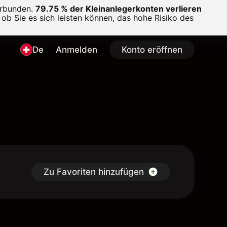
erbunden.
79.75 % der Kleinanlegerkonten verlieren
ob Sie es sich leisten können, das hohe Risiko des
De
Anmelden
Konto eröffnen
Zu Favoriten hinzufügen