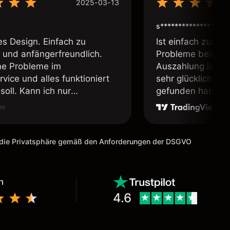
2025-03-13
s****************
es Design. Einfach zu
Ist einfach zum b
 und anfängerfreundlich.
Probleme beim Ei
ne Probleme im
Auszahlung ist ei
vice und alles funktioniert
sehr glücklich das
soll. Kann ich nur
gefunden habe. I
fehlen.
weiter meine Freu
m die Privatsphäre gemäß den Anforderungen der DSGVO
n
4.6