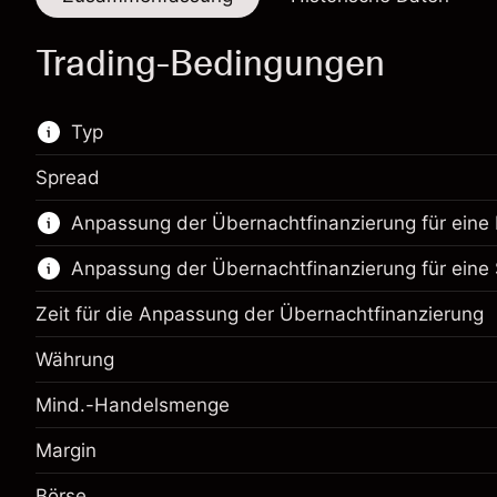
Trading-Bedingungen
Typ
Spread
Dieser Finanzmarkt steht für das CFD-Trading
Anpassung der Übernachtfinanzierung für eine 
zur Verfügung.
Anpassung der Übernachtfinanzierung für eine 
Erfahren Sie mehr über:
CFDs
Zeit für die Anpassung der Übernachtfinanzierung
Währung
Mind.-Handelsmenge
Margin
Margin. Ihre Investition
$1,000.00
Anpassung der
Börse
Margin. Ihre Investition
$1,000.00