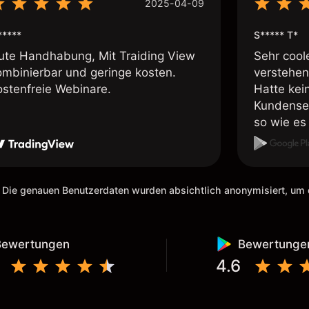
2025-04-09
*****
S***** T*
ute Handhabung, Mit Traiding View
Sehr cool
ombinierbar und geringe kosten.
verstehen
ostenfreie Webinare.
Hatte kei
Kundenser
so wie es 
weiteremp
 Die genauen Benutzerdaten wurden absichtlich anonymisiert, u
Bewertungen
Bewertunge
4.6