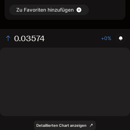
Zu Favoriten hinzufügen
0.03574
+0%
The chart displays the MEGA/USD price data over the
last 1 day, with a current rate of 0.03574, a high of
0.03643, and a low of 0.03532.
Detaillierten Chart anzeigen