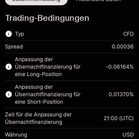
Trading-Bedingungen
Typ
CFD
Spread
0.00036
Dieser Finanzmarkt steht für das CFD-
Anpassung der
Trading zur Verfügung.
Übernachtfinanzierung für
-0.06164
%
Erfahren Sie mehr über:
eine Long-Position
CFDs
Anpassung der
Übernachtfinanzierung für
0.01370
%
eine Short-Position
Zeit für die Anpassung der
21:00
(UTC)
Übernachtfinanzierung
Margin. Ihre Investition
$1,000.00
Währung
USD
Anpassung der