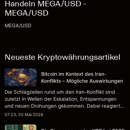
Handeln MEGA/USD -
MEGA/USD
MEGA/USD
Neueste Kryptowährungsartikel
Bitcoin im Kontext des Iran-
Konflikts – Mögliche Auswirkungen
Die Schlagzeilen rund um den Iran-Konflikt sind
zuletzt in Wellen der Eskalation, Entspannungen
und neuen Drohungen gekommen. Dabei reagierte
der Markt nicht nur auf Ereignisse selbst, sondern
07:23, 20 Mai 2026
vor allem auf Erwartungen, Liquidität und globale
Risikostimmung.