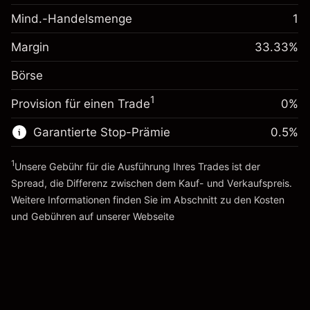
-0.061644
Übernachtfinanzierung
Mind.-Handelsmenge
1
%
Gebühren aus
Margin. Ihre Investition
$1,000.00
fremdfinanzierten
(-$1.85)
Margin
33.33
%
Positionswert
Anpassung der
0.013699
Börse
Übernachtfinanzierung
Positionsgröße mit Hebelwirkung
%
Gebühren aus
~
$3,000.30
1
Provision für einen Trade
0%
fremdfinanzierten
($0.41)
Geld aus Hebelwirkung ~ $
$2,000.30
Positionswert
Garantierte Stop-Prämie
0.5
%
Positionsgröße mit Hebelwirkung
Zur Plattform
~
$3,000.30
1
Unsere Gebühr für die Ausführung Ihres Trades ist der
Geld aus Hebelwirkung ~ $
$2,000.30
Spread, die Differenz zwischen dem Kauf- und Verkaufspreis.
Weitere Informationen finden Sie im Abschnitt zu den
Kosten
Zur Plattform
und Gebühren
auf unserer Webseite
Kosten und Gebühren