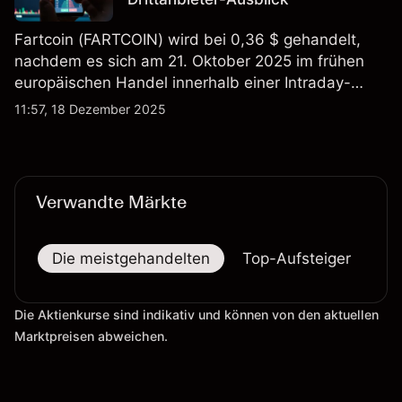
Fartcoin (FARTCOIN) wird bei 0,36 $ gehandelt,
nachdem es sich am 21. Oktober 2025 im frühen
europäischen Handel innerhalb einer Intraday-
Spanne von 0,3493–0,3898 $ bewegte. Der Kurs
11:57, 18 Dezember 2025
liegt nahe der Mitte seiner Sitzungsspanne und
bleibt unter dem Wochenhoch von 0,3898 $.
Verwandte Märkte
Die meistgehandelten
Top-Aufsteiger
To
Die Aktienkurse sind indikativ und können von den aktuellen
Marktpreisen abweichen.