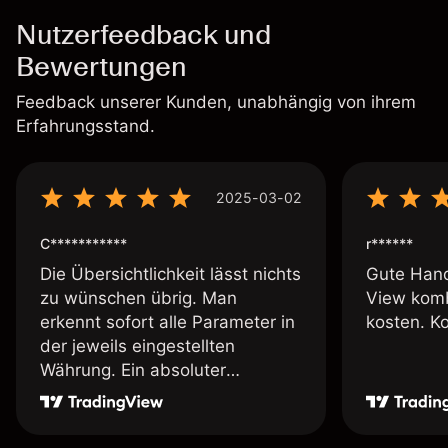
Nutzerfeedback und
Bewertungen
Feedback unserer Kunden, unabhängig von ihrem
Erfahrungsstand.
2025-03-02
C***********
r******
Die Übersichtlichkeit lässt nichts
Gute Hand
zu wünschen übrig. Man
View komb
erkennt sofort alle Parameter in
kosten. K
der jeweils eingestellten
Währung. Ein absoluter
Pluspunkt an dieser Stelle.