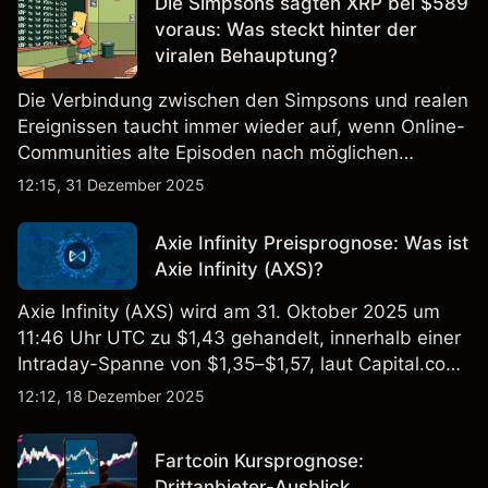
Die Simpsons sagten XRP bei $589
voraus: Was steckt hinter der
viralen Behauptung?
Die Verbindung zwischen den Simpsons und realen
Ereignissen taucht immer wieder auf, wenn Online-
Communities alte Episoden nach möglichen
Hinweisen oder Zufällen durchsuchen. XRP wurde
12:15, 31 Dezember 2025
kürzlich in diese Diskussion hineingezogen, was
einige Zuschauer fragen lässt, ob die Serie jemals
Axie Infinity Preisprognose: Was ist
auf ein bestimmtes Preisniveau hingedeutet hat.
Axie Infinity (AXS)?
Axie Infinity (AXS) wird am 31. Oktober 2025 um
11:46 Uhr UTC zu $1,43 gehandelt, innerhalb einer
Intraday-Spanne von $1,35–$1,57, laut Capital.com
Preisfeed.
12:12, 18 Dezember 2025
Fartcoin Kursprognose:
Drittanbieter-Ausblick