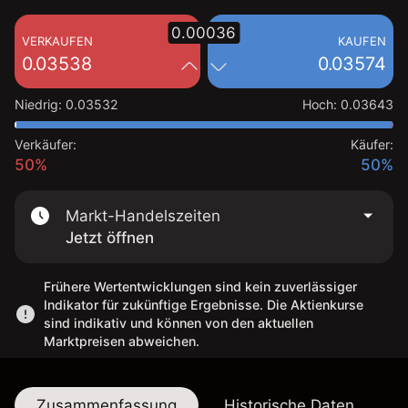
0.00036
VERKAUFEN
KAUFEN
0.03538
0.03574
Niedrig
:
0.03532
Hoch
:
0.03643
Verkäufer:
Käufer:
50%
50%
Markt-Handelszeiten
Jetzt öffnen
Frühere Wertentwicklungen sind kein zuverlässiger
Indikator für zukünftige Ergebnisse. Die Aktienkurse
sind indikativ und können von den aktuellen
Marktpreisen abweichen.
Zusammenfassung
Historische Daten