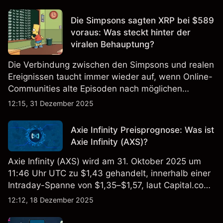
vor allem auf Erwartungen, Liquidität und globale
Risikostimmung.
Die Simpsons sagten XRP bei $589
voraus: Was steckt hinter der
viralen Behauptung?
Die Verbindung zwischen den Simpsons und realen
Ereignissen taucht immer wieder auf, wenn Online-
Communities alte Episoden nach möglichen
Hinweisen oder Zufällen durchsuchen. XRP wurde
12:15, 31 Dezember 2025
kürzlich in diese Diskussion hineingezogen, was
einige Zuschauer fragen lässt, ob die Serie jemals
Axie Infinity Preisprognose: Was ist
auf ein bestimmtes Preisniveau hingedeutet hat.
Axie Infinity (AXS)?
Axie Infinity (AXS) wird am 31. Oktober 2025 um
11:46 Uhr UTC zu $1,43 gehandelt, innerhalb einer
Intraday-Spanne von $1,35–$1,57, laut Capital.com
Preisfeed.
12:12, 18 Dezember 2025