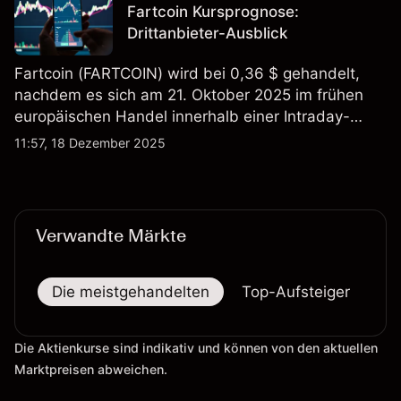
Fartcoin Kursprognose:
Drittanbieter-Ausblick
Fartcoin (FARTCOIN) wird bei 0,36 $ gehandelt,
nachdem es sich am 21. Oktober 2025 im frühen
europäischen Handel innerhalb einer Intraday-
Spanne von 0,3493–0,3898 $ bewegte. Der Kurs
11:57, 18 Dezember 2025
liegt nahe der Mitte seiner Sitzungsspanne und
bleibt unter dem Wochenhoch von 0,3898 $.
Verwandte Märkte
Die meistgehandelten
Top-Aufsteiger
To
Die Aktienkurse sind indikativ und können von den aktuellen
Marktpreisen abweichen.