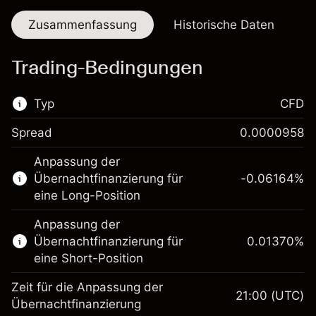
Zusammenfassung
Historische Daten
Trading-Bedingungen
Typ
CFD
Spread
0.0000958
Dieser Finanzmarkt steht für das CFD-
Anpassung der
Trading zur Verfügung.
Übernachtfinanzierung für
-0.06164
%
Erfahren Sie mehr über:
eine Long-Position
CFDs
Anpassung der
Übernachtfinanzierung für
0.01370
%
eine Short-Position
Zeit für die Anpassung der
21:00
(UTC)
Übernachtfinanzierung