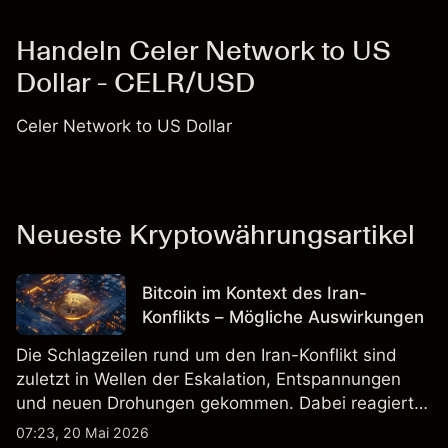
Handeln Celer Network to US
Dollar - CELR/USD
Celer Network to US Dollar
Neueste Kryptowährungsartikel
Bitcoin im Kontext des Iran-
Konflikts – Mögliche Auswirkungen
Die Schlagzeilen rund um den Iran-Konflikt sind
zuletzt in Wellen der Eskalation, Entspannungen
und neuen Drohungen gekommen. Dabei reagierte
der Markt nicht nur auf Ereignisse selbst, sondern
07:23, 20 Mai 2026