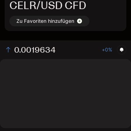
CELR/USD CFD
Zu Favoriten hinzufügen
0.0019634
+0%
The chart displays the CELR/USD price data over the
last 1 day, with a current rate of 0.0019634, a high of
0.0019365, and a low of 0.0018617.