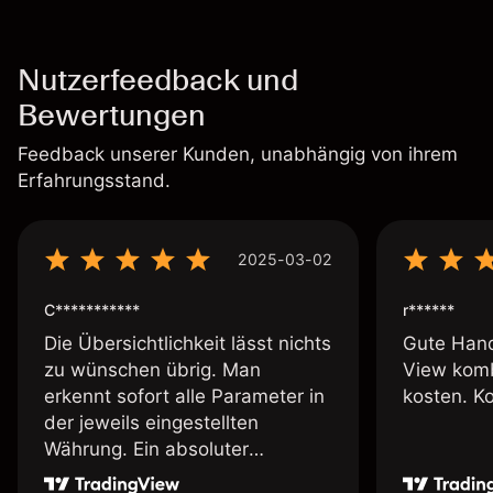
Nutzerfeedback und
Bewertungen
Feedback unserer Kunden, unabhängig von ihrem
Erfahrungsstand.
2025-03-02
C***********
r******
Die Übersichtlichkeit lässt nichts
Gute Hand
zu wünschen übrig. Man
View komb
erkennt sofort alle Parameter in
kosten. K
der jeweils eingestellten
Währung. Ein absoluter
Pluspunkt an dieser Stelle.