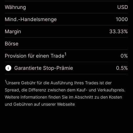
Margin. Ihre Investition
$1,000.00
Währung
USD
Anpassung der
-0.061644
Übernachtfinanzierung
Mind.-Handelsmenge
1000
%
Gebühren aus
Margin. Ihre Investition
$1,000.00
fremdfinanzierten
(-$1.85)
Margin
33.33
%
Positionswert
Anpassung der
0.013699
Börse
Übernachtfinanzierung
Positionsgröße mit Hebelwirkung
%
Gebühren aus
~
$3,000.30
1
Provision für einen Trade
0%
fremdfinanzierten
($0.41)
Geld aus Hebelwirkung ~ $
$2,000.30
Positionswert
Garantierte Stop-Prämie
0.5
%
Positionsgröße mit Hebelwirkung
Zur Plattform
~
$3,000.30
1
Unsere Gebühr für die Ausführung Ihres Trades ist der
Geld aus Hebelwirkung ~ $
$2,000.30
Spread, die Differenz zwischen dem Kauf- und Verkaufspreis.
Weitere Informationen finden Sie im Abschnitt zu den
Kosten
Zur Plattform
und Gebühren
auf unserer Webseite
Kosten und Gebühren