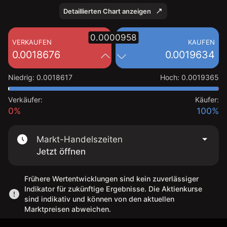
Detaillierten Chart anzeigen
0.0000958
VERKAUFEN
KAUFEN
0.0018676
0.0019634
Niedrig
:
0.0018617
Hoch
:
0.0019365
Verkäufer:
Käufer:
0%
100%
Markt-Handelszeiten
Jetzt öffnen
Frühere Wertentwicklungen sind kein zuverlässiger
Indikator für zukünftige Ergebnisse. Die Aktienkurse
sind indikativ und können von den aktuellen
Marktpreisen abweichen.